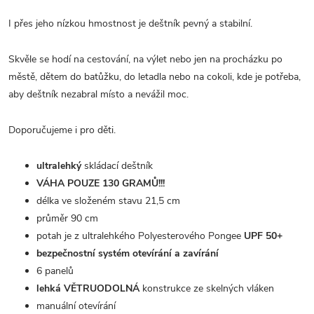
I přes jeho nízkou hmostnost je deštník pevný a stabilní.
Skvěle se hodí na cestování, na výlet nebo jen na procházku po
městě, dětem do batůžku, do letadla nebo na cokoli, kde je potřeba,
aby deštník nezabral místo a nevážil moc.
Doporučujeme i pro děti.
ultralehký
skládací deštník
VÁHA POUZE 130 GRAMŮ!!!
délka ve složeném stavu 21,5 cm
průměr 90 cm
potah je z ultralehkého Polyesterového Pongee
UPF 50+
bezpečnostní systém otevírání a zavírání
6 panelů
lehká VĚTRUODOLNÁ
konstrukce ze skelných vláken
manuální otevírání