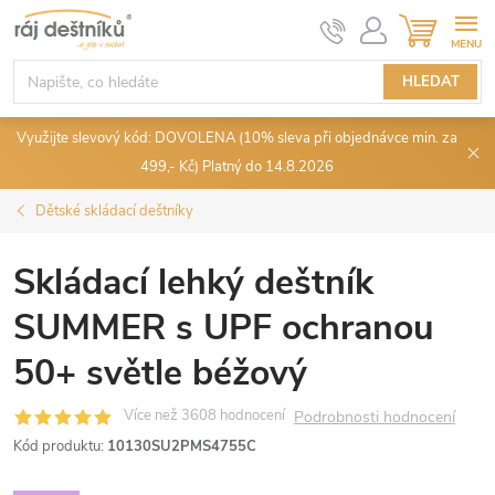
Přejít
NÁKUPN
KOŠÍK
na
obsah
HLEDAT
Využijte slevový kód: DOVOLENA (10% sleva při objednávce min. za
499,- Kč) Platný do 14.8.2026
Dětské skládací deštníky
Skládací lehký deštník
SUMMER s UPF ochranou
50+ světle béžový
Podrobnosti hodnocení
Kód produktu:
10130SU2PMS4755C