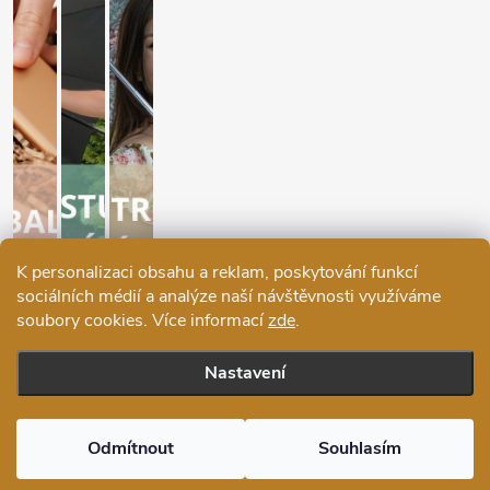
K personalizaci obsahu a reklam, poskytování funkcí
sociálních médií a analýze naší návštěvnosti využíváme
soubory cookies. Více informací
zde
.
Nastavení
Copyright 2026
Ráj deštníků
. Všechna práva vyhrazena.
Upravit
nastavení cookies
Odmítnout
Souhlasím
Vytvořil Shoptet