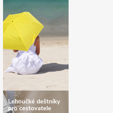
Lehoučké deštníky
pro cestovatele