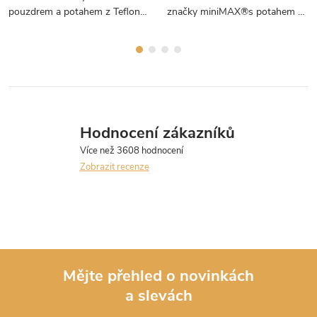
pouzdrem a potahem z Teflonu.
značky miniMAX®s potahem z
Doporučujeme i pro děti.
Teflonu, který se vejde do kapsy.
Hodnocení zákazníků
Zobrazit recenze
Mějte přehled o novinkách
a slevách
Z