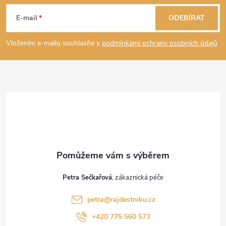
á
E-mail
ODEBÍRAT
p
Vložením e-mailu souhlasíte s
podmínkami ochrany osobních údajů
a
t
í
Petra Sečkařová
petra
@
rajdestniku.cz
+420 775 560 573