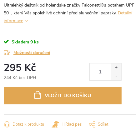
Ultralehký deštník od holandské značky Falconetti®s potahem UPF
50+, který Vás spolehlivě ochrání před slunečními paprsky.
Detailní
informace
Skladem
9 ks
Možnosti doručení
295 Kč
244 Kč bez DPH
Měrná
cena:
VLOŽIT DO KOŠÍKU
Dotaz k produktu
Hlídací pes
Sdílet