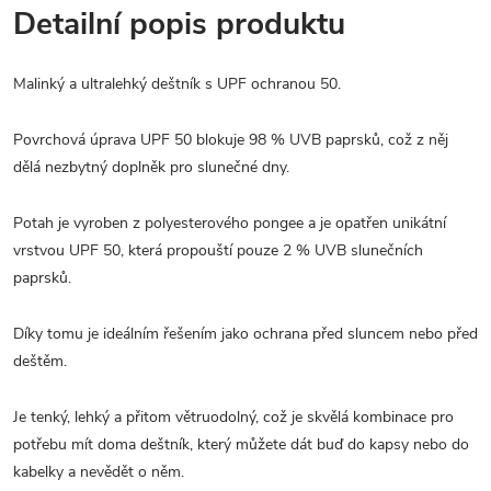
Detailní popis produktu
Malinký a ultralehký deštník s UPF ochranou 50.
Povrchová úprava UPF 50 blokuje 98 % UVB paprsků, což z něj
dělá nezbytný doplněk pro slunečné dny.
Potah je vyroben z polyesterového pongee a je opatřen unikátní
vrstvou UPF 50, která propouští pouze 2 % UVB slunečních
paprsků.
Díky tomu je ideálním řešením jako ochrana před sluncem nebo před
deštěm.
Je tenký, lehký a přitom větruodolný, což je skvělá kombinace pro
potřebu mít doma deštník, který můžete dát buď do kapsy nebo do
kabelky a nevědět o něm.