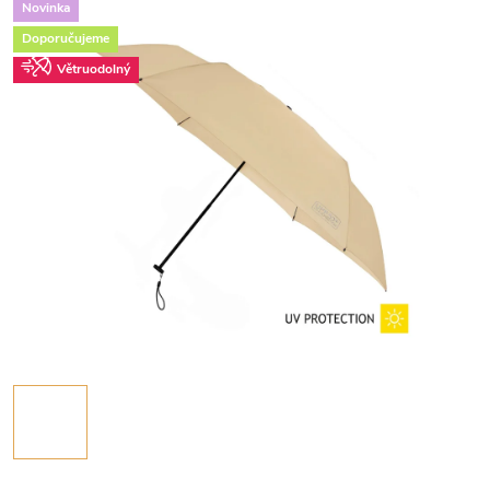
Novinka
Doporučujeme
Větruodolný