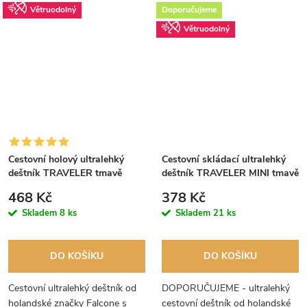
Větruodolný
Doporučujeme
Větruodolný
Cestovní holový ultralehký
Cestovní skládací ultralehký
deštník TRAVELER tmavě
deštník TRAVELER MINI tmavě
modrý
modrý
468 Kč
378 Kč
Skladem
8 ks
Skladem
21 ks
DO KOŠÍKU
DO KOŠÍKU
Cestovní ultralehký deštník od
DOPORUČUJEME - ultralehký
holandské značky Falcone s
cestovní deštník od holandské