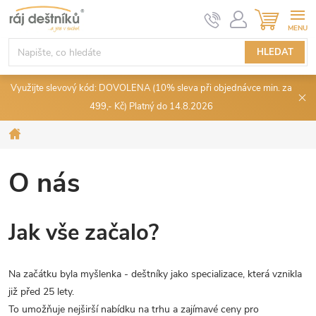
Přejít
NÁKUPN
KOŠÍK
na
obsah
HLEDAT
Využijte slevový kód: DOVOLENA (10% sleva při objednávce min. za
499,- Kč) Platný do 14.8.2026
Domů
O nás
Jak vše začalo?
Na začátku byla myšlenka - deštníky jako specializace, která vznikla
již před 25 lety.
To umožňuje nejširší nabídku na trhu a zajímavé ceny pro