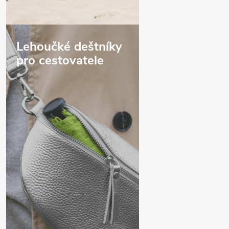
Lehoučké deštníky
pro cestovatele