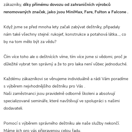
zákazníky,
díky přímému dovozu od zahraničních výrobců
renomovaných značek, jako jsou MiniMax, Fare, Fulton a Falcone .
Když jsme se před mnoha lety začali zabývat deštníky, připadaly
nám také všechny stejné: rukojeť, konstrukce a potahová látka..., co
by na tom mělo být za vědu?
Čím více toho ale o deštnících víme, tím více jsme si vědomi, proč je
důležité vybrat ten správný a že to pro laika není vůbec jednoduché.
Každému zákazníkovi se věnujeme individuálně a rádi Vám poradíme
s výběrem nejvhodnějšího deštníku pro Vás .
Naši zaměstnanci jsou pravidelně odborně školeni a absolvují
specializované semináře, které navštěvují ve spolupráci s našimi
dodavateli.
Pomocí s výběrem správného deštníku ale naše služby nekončí.
Máme jich pro vás připravenou celou řadu.