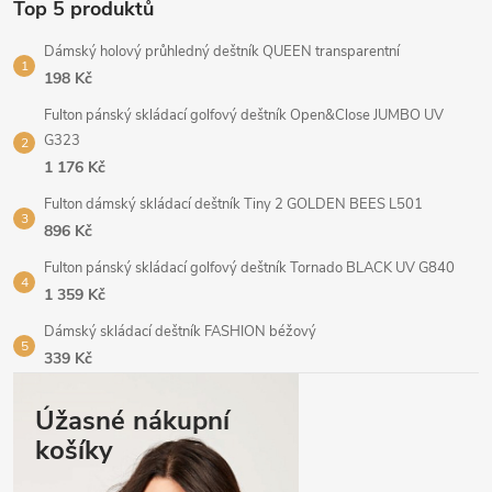
Top 5 produktů
Dámský holový průhledný deštník QUEEN transparentní
198 Kč
Fulton pánský skládací golfový deštník Open&Close JUMBO UV
G323
1 176 Kč
Fulton dámský skládací deštník Tiny 2 GOLDEN BEES L501
896 Kč
Fulton pánský skládací golfový deštník Tornado BLACK UV G840
1 359 Kč
Dámský skládací deštník FASHION béžový
339 Kč
Úžasné nákupní
košíky