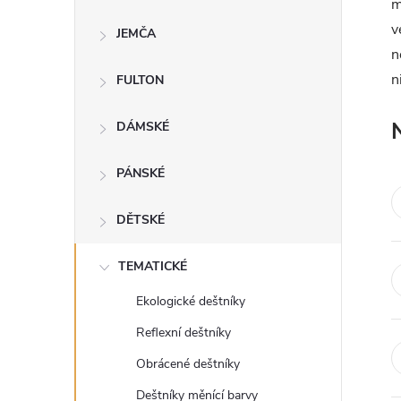
m
t
v
JEMČA
n
r
n
FULTON
a
DÁMSKÉ
n
PÁNSKÉ
n
DĚTSKÉ
í
TEMATICKÉ
p
Ekologické deštníky
a
Reflexní deštníky
n
Obrácené deštníky
Deštníky měnící barvy