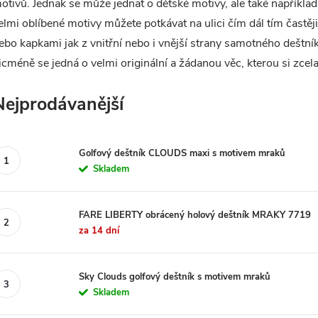
otivů. Jednak se může jednat o dětské motivy, ale také například
elmi oblíbené motivy můžete potkávat na ulici čím dál tím častěj
ebo kapkami jak z vnitřní nebo i vnější strany samotného deštní
icméně se jedná o velmi originální a žádanou věc, kterou si zcela j
Nejprodávanější
Golfový deštník CLOUDS maxi s motivem mraků
Skladem
FARE LIBERTY obrácený holový deštník MRAKY 7719
za 14 dní
Sky Clouds golfový deštník s motivem mraků
Skladem