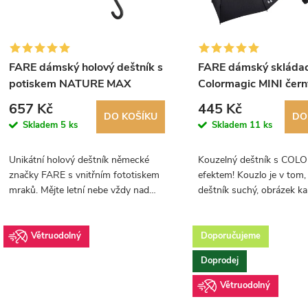
p
s
r
p
o
FARE dámský holový deštník s
FARE dámský skládac
r
potiskem NATURE MAX
Colormagic MINI čer
d
mraky 1193
657 Kč
445 Kč
o
DO KOŠÍKU
DO
u
Skladem
5 ks
Skladem
11 ks
d
k
Unikátní holový deštník německé
Kouzelný deštník s CO
značky FARE s vnitřním fototiskem
efektem! Kouzlo je v tom, 
u
t
mraků. Mějte letní nebe vždy nad
deštník suchý, obrázek ka
hlavou.
mráčků je bílý. Při kontak
k
ů
se na potahu objeví duha 
colormagic...
Větruodolný
Doporučujeme
t
Doprodej
ů
Větruodolný