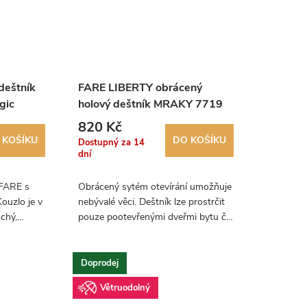
deštník
FARE LIBERTY obrácený
gic
holový deštník MRAKY 7719
820 Kč
 KOŠÍKU
DO KOŠÍKU
za 14
dní
 FARE s
Obrácený sytém otevírání umožňuje
uzlo je v
nebývalé věci. Deštník lze prostrčit
chý,
pouze pootevřenými dveřmi bytu či
bílý. Při
auta a poté jej otevřít, zatímco jeho
potahu
uživatel je stále v suchu. Kdo...
Doprodej
Větruodolný