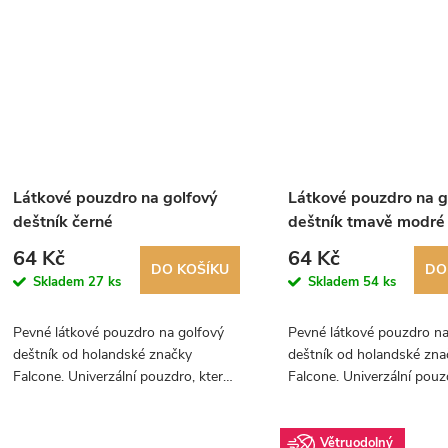
Látkové pouzdro na golfový
Látkové pouzdro na g
deštník černé
deštník tmavě modré
64 Kč
64 Kč
DO KOŠÍKU
DO
Skladem
27 ks
Skladem
54 ks
Pevné látkové pouzdro na golfový
Pevné látkové pouzdro na
deštník od holandské značky
deštník od holandské zna
Falcone. Univerzální pouzdro, které
Falcone. Univerzální pouz
je vhodné pro všechny deštníky
je vhodné pro všechny de
Falcone do průměru 130 cm.
Falcone do průměru 130 
Doporučujeme.
Doporučujeme.
Větruodolný