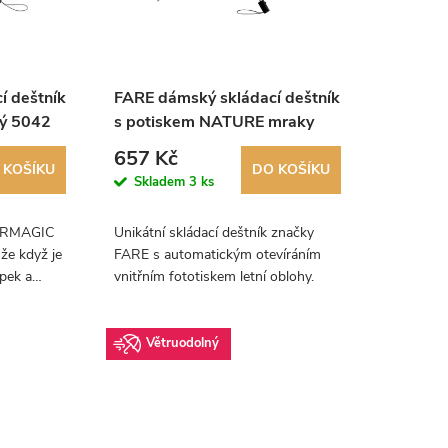
í deštník
FARE dámský skládací deštník
ný 5042
s potiskem NATURE mraky
5593
657 Kč
 KOŠÍKU
DO KOŠÍKU
Skladem
3 ks
LORMAGIC
Unikátní skládací deštník značky
že když je
FARE s automatickým otevíráním
pek a
vnitřním fototiskem letní oblohy.
tu s vodou
díky
Větruodolný