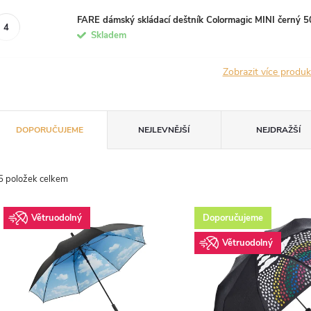
FARE dámský skládací deštník Colormagic MINI černý 
Skladem
Zobrazit více produ
Ř
DOPORUČUJEME
NEJLEVNĚJŠÍ
NEJDRAŽŠÍ
a
z
5
položek celkem
V
e
Větruodolný
Doporučujeme
ý
n
Větruodolný
p