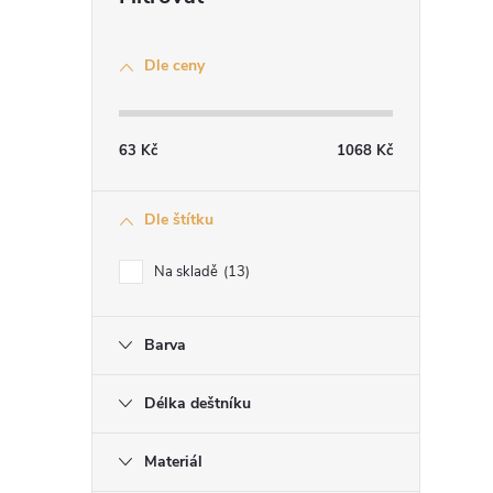
Dle ceny
63
Kč
1068
Kč
Dle štítku
Na skladě
13
Barva
Délka deštníku
Materiál