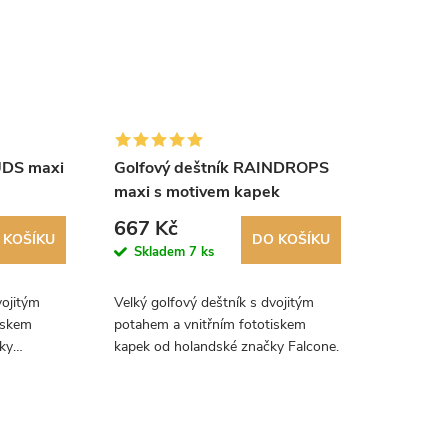
UDS maxi
Golfový deštník RAINDROPS
maxi s motivem kapek
667 Kč
 KOŠÍKU
DO KOŠÍKU
Skladem
7 ks
vojitým
Velký golfový deštník s dvojitým
iskem
potahem a vnitřním fototiskem
ky
kapek od holandské značky Falcone.