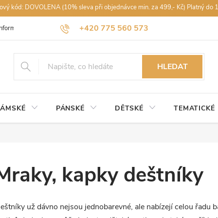
vový kód: DOVOLENA (10% sleva při objednávce min. za 499,- Kč) Platný do 
+420 775 560 573
Informace k nákupu
Obchodní podmínky
Podmínky ochrany osobníc
petra@rajdestniku.cz
HLEDAT
ÁMSKÉ
PÁNSKÉ
DĚTSKÉ
TEMATICKÉ
Mraky, kapky deštníky
eštníky už dávno nejsou jednobarevné, ale nabízejí celou řadu 