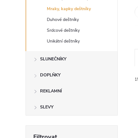
e
Mraky, kapky deštníky
l
Duhové deštníky
Srdcové deštníky
Unikátní deštníky
SLUNEČNÍKY
DOPLŇKY
1
REKLAMNÍ
SLEVY
í
i