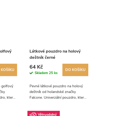
olfový
Látkové pouzdro na holový
deštník černé
64 Kč
 KOŠÍKU
DO KOŠÍKU
Skladem
25 ks
 golfový
Pevné látkové pouzdro na holový
čky
deštník od holandské značky
dro, které
Falcone. Univerzální pouzdro, které
štníky
je vhodné pro všechny deštníky
cm.
Falcone do průměru 120 cm.
Doporučujeme.
Větruodolný