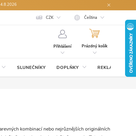
14.8.2026
h údajů
Spolupráce B2B
CZK
Reklamace zboží
Čeština
Odstoupení od sml
NÁKUPNÍ
KOŠÍK
Prázdný košík
Přihlášení
SLUNEČNÍKY
DOPLŇKY
REKLAMNÍ
S
barevných kombinací nebo nejrůznějších originálních