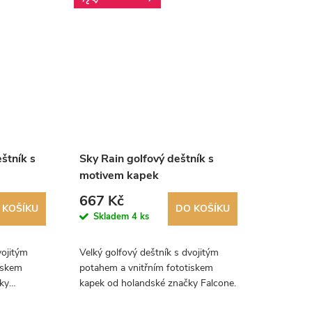
štník s
Sky Rain golfový deštník s
motivem kapek
667 Kč
 KOŠÍKU
DO KOŠÍKU
Skladem
4 ks
vojitým
Velký golfový deštník s dvojitým
iskem
potahem a vnitřním fototiskem
ky
kapek od holandské značky Falcone.