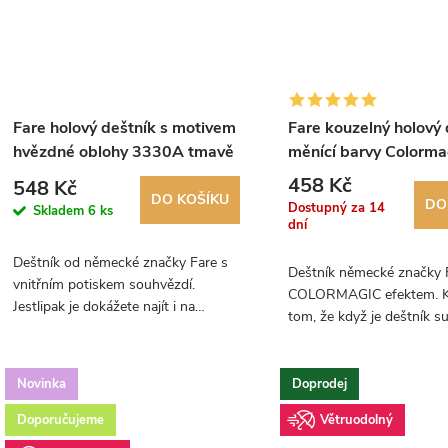
Fare holový deštník s motivem
Fare kouzelný holový 
hvězdné oblohy 3330A tmavě
měnící barvy Colorma
modrý
1142C
458 Kč
548 Kč
DO KOŠÍKU
DO
za 14
Skladem
6 ks
dní
Deštník od německé značky Fare s
Deštník německé značky
vnitřním potiskem souhvězdí.
COLORMAGIC efektem. Ko
Jestlipak je dokážete najít i na
tom, že když je deštník su
obloze?
obrázek kapek a mráčku je 
kontaktu s vodou se na 
objeví duha díky...
Novinka
Doprodej
Doporučujeme
Větruodolný