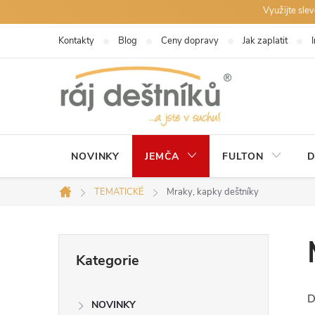
Přejít
Využijte sle
na
Kontakty
Blog
Ceny dopravy
Jak zaplatit
obsah
NOVINKY
JEMČA
FULTON
D
TEMATICKÉ
Mraky, kapky deštníky
Domů
P
Přeskočit
Kategorie
kategorie
o
D
s
NOVINKY