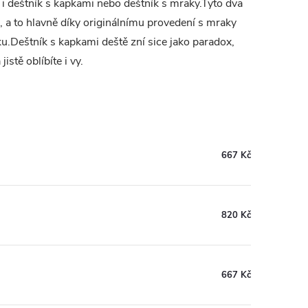
 i deštník s kapkami nebo deštník s mraky.Tyto dva
i, a to hlavně díky originálnímu provedení s mraky
ku.Deštník s kapkami deště zní sice jako paradox,
istě oblíbíte i vy.
667 Kč
820 Kč
667 Kč