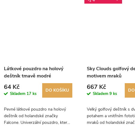
Látkové pouzdro na holový
Sky Clouds golfový de
deštník tmavě modré
motivem mraků
64 Kč
667 Kč
DO KOŠÍKU
DO
Skladem
17 ks
Skladem
9 ks
Pevné látkové pouzdro na holový
Velký golfový deštník s d
deštník od holandské značky
potahem a vnitřním fotot
Falcone. Univerzální pouzdro, které
mraků od holandské znač
je vhodné pro všechny deštníky
Falcone.