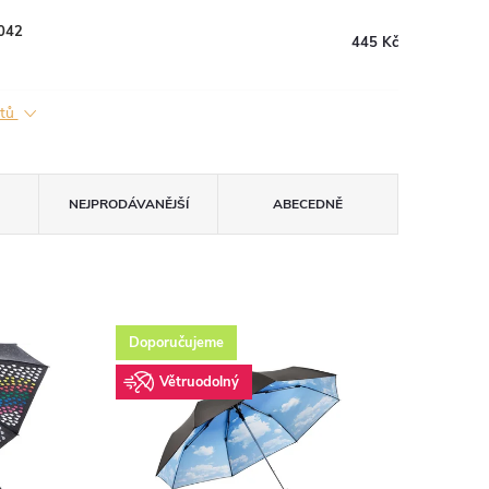
5042
445 Kč
ktů
NEJPRODÁVANĚJŠÍ
ABECEDNĚ
Doporučujeme
Větruodolný