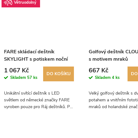
Větruodolný
FARE skládací deštník
Golfový deštník CLO
SKYLIGHT s potiskem noční
s motivem mraků
oblohy a LED světlem
1 067 Kč
667 Kč
DO KOŠÍKU
DO
Skladem
57 ks
Skladem
4 ks
Unikátní svítící deštník s LED
Velký golfový deštník s d
světlem od německé značky FARE
potahem a vnitřním fotot
vyroben pouze pro Ráj deštníků. Po
mraků od holandské znač
zapnutí světýlka se rozsvítí drobné
Falcone.
hvězdičky.