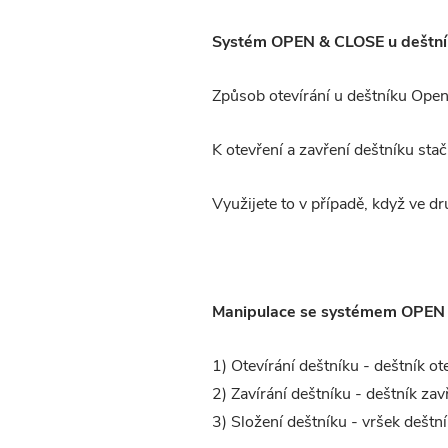
Systém OPEN & CLOSE u deštní
Způsob otevírání u deštníku Open
K otevření a zavření deštníku stač
Využijete to v případě, když ve d
Manipulace se systémem OPEN 
1) Otevírání deštníku - deštník ote
2) Zavírání deštníku - deštník zav
3) Složení deštníku - vršek deštní