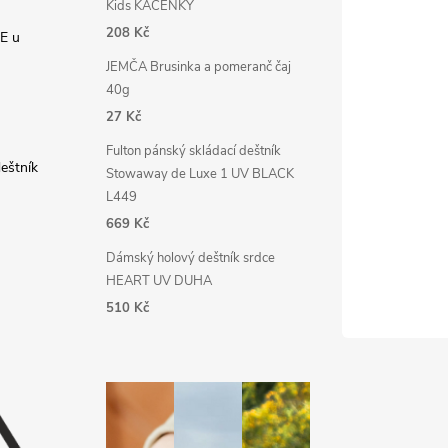
Kids KAČENKY
208 Kč
E u
JEMČA Brusinka a pomeranč čaj
40g
27 Kč
Fulton pánský skládací deštník
deštník
Stowaway de Luxe 1 UV BLACK
L449
669 Kč
Dámský holový deštník srdce
HEART UV DUHA
510 Kč