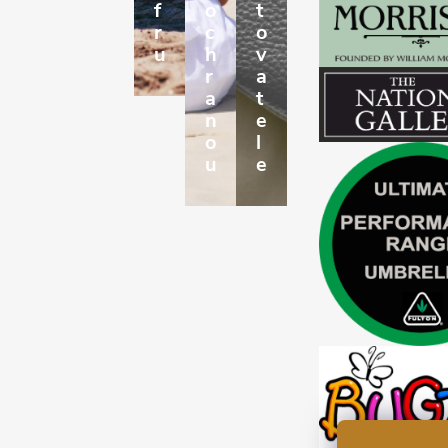
f
o
t
r
c
o
u
h
v
r
a
a
t
n
e
o
l
u
e