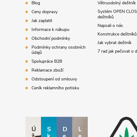
í
Blog
Větruodolný deštník
Systém OPEN CLOS
Ceny dopravy
deštníků
Jak zaplatit
Napsali o nás
Informace k nákupu
Konstrukce deštníků
Obchodní podmínky
Jak vybrat deštník
Podmínky ochrany osobních
7 rad jak pečovat o 
údajů
Spolupráce B2B
Reklamace zboží
Odstoupení od smlouvy
Ceník reklamního potisku
Ú
S
D
L
ž
k
e
e