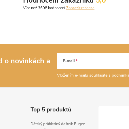
Hodnocení zákazníků
5,0
Zobrazit recenze
ed o novinkách
a
E-mail
Vložením e-mailu souhlasíte s
podmínka
Top 5 produktů
Dětský průhledný deštník Bugzz