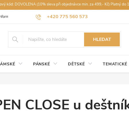
vový kód: DOVOLENA (10% sleva při objednávce min. za 499,- Kč) Platný do 
+420 775 560 573
Informace k nákupu
Obchodní podmínky
Podmínky ochrany osobníc
petra@rajdestniku.cz
HLEDAT
ÁMSKÉ
PÁNSKÉ
DĚTSKÉ
TEMATICKÉ
EN CLOSE u deštní