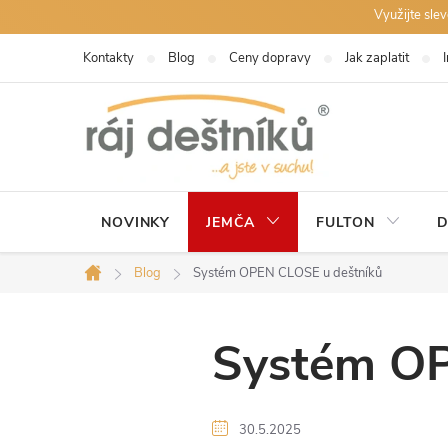
Přejít
Využijte sle
na
Kontakty
Blog
Ceny dopravy
Jak zaplatit
obsah
NOVINKY
JEMČA
FULTON
D
Blog
Systém OPEN CLOSE u deštníků
Domů
Systém OP
30.5.2025