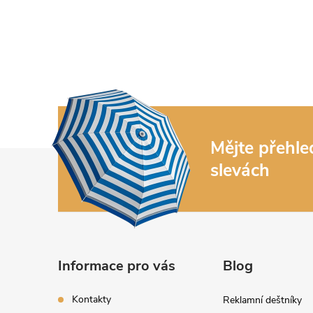
Mějte přehl
Z
slevách
á
p
a
Informace pro vás
Blog
t
Kontakty
Reklamní deštníky