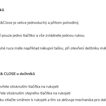
ků
&Close je velice jednoduchý a přitom pohodlný,
í pouze jedno tlačítko a vše zvládnete jednou rukou.
ruhé ruce máte například nákupní tašku, při otevření deštníku má
& CLOSE u deštníků
vřete stisknutím tlačítka na rukojeti
řete stisknutím stejného tlačítka na rukojeti
ku stlačte směrem k rukojeti a tím se aktivuje mechanika pro dalš