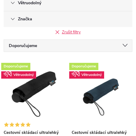
Větruodolný
Značka
Zrušit filtry
Ř
Doporučujeme
a
Nejlevnější
V
Doporučujeme
Doporučujeme
z
Nejdražší
Větruodolný
Větruodolný
ý
Nejprodávanější
e
p
Abecedně
n
i
í
s
p
Cestovní skládací ultralehký
Cestovní skládací ultralehký