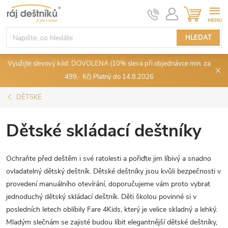
Přejít
NÁKUPN
KOŠÍK
na
obsah
HLEDAT
Využijte slevový kód: DOVOLENA (10% sleva při objednávce min. za
499,- Kč) Platný do 14.8.2026
DĚTSKÉ
Dětské skládací deštníky
Ochraňte před deštěm i své ratolesti a pořiďte jim líbivý a snadno
ovladatelný dětský deštník. Dětské deštníky jsou kvůli bezpečnosti v
provedení manuálního otevírání, doporučujeme vám proto vybrat
jednoduchý dětský skládací deštník. Děti školou povinné si v
posledních letech oblíbily Fare 4Kids, který je velice skladný a lehký.
Mladým slečnám se zajisté budou líbit elegantnější dětské deštníky,