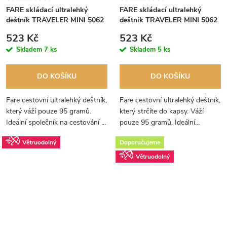
FARE skládací ultralehký
FARE skládací ultralehký
deštník TRAVELER MINI 5062
deštník TRAVELER MINI 5062
limetkově zelený
smetanový
523 Kč
523 Kč
Skladem
7 ks
Skladem
5 ks
DO KOŠÍKU
DO KOŠÍKU
Fare cestovní ultralehký deštník,
Fare cestovní ultralehký deštník,
který váží pouze 95 gramů.
který strčíte do kapsy. Váží
Ideální společník na cestování -
pouze 95 gramů. Ideální
je malý, lehoučký, kompaktní a
společník na cestování - je malý,
Větruodolný
Doporučujeme
přitom spolehlivý.
lehoučký, kompaktní a přitom
spolehlivý.
Větruodolný