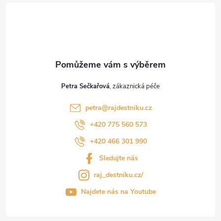
í
Petra Sečkařová
petra
@
rajdestniku.cz
+420 775 560 573
+420 466 301 990
Sledujte nás
raj_destniku.cz/
Najdete nás na Youtube