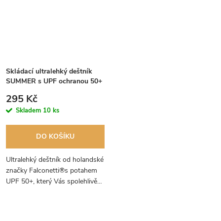
Skládací ultralehký deštník
SUMMER s UPF ochranou 50+
žlutý
295 Kč
Skladem
10 ks
DO KOŠÍKU
Ultralehký deštník od holandské
značky Falconetti®s potahem
UPF 50+, který Vás spolehlivě
ochrání před slunečním
zářením.