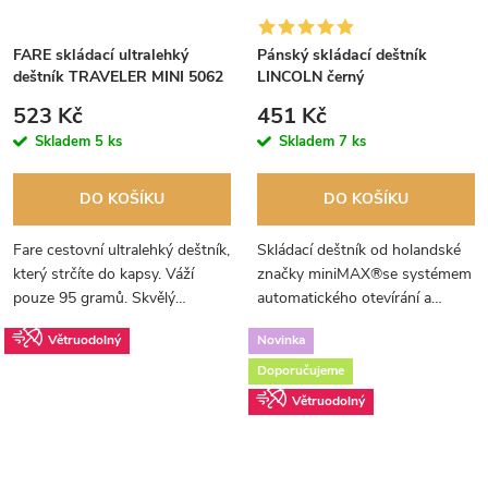
FARE skládací ultralehký
Pánský skládací deštník
deštník TRAVELER MINI 5062
LINCOLN černý
tmavě růžový
523 Kč
451 Kč
Skladem
5 ks
Skladem
7 ks
DO KOŠÍKU
DO KOŠÍKU
Fare cestovní ultralehký deštník,
Skládací deštník od holandské
který strčíte do kapsy. Váží
značky miniMAX®se systémem
pouze 95 gramů. Skvělý
automatického otevírání a
společník na cestování - je malý
zavírání. Malý a kompaktní ve
Větruodolný
Novinka
a lehoučký - DOPORUČUJEME!
složeném stavu.
Doporučujeme
Větruodolný