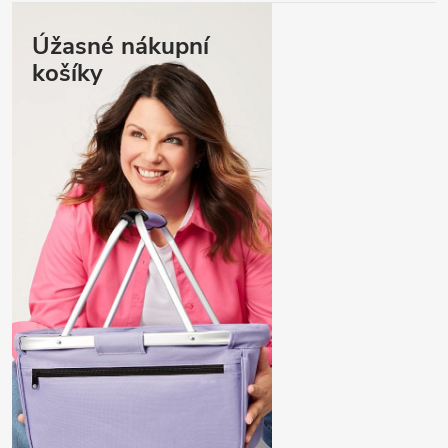
Úžasné nákupní
košíky