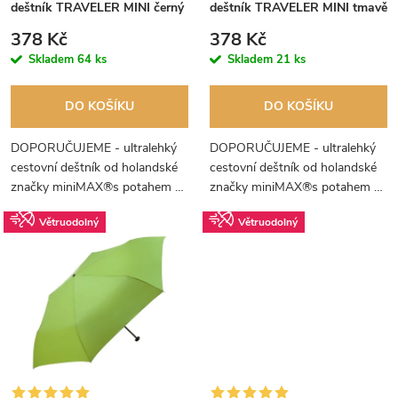
p
deštník TRAVELER MINI černý
deštník TRAVELER MINI tmavě
r
modrý
r
378 Kč
378 Kč
o
Skladem
64 ks
Skladem
21 ks
o
d
DO KOŠÍKU
DO KOŠÍKU
d
u
DOPORUČUJEME - ultralehký
DOPORUČUJEME - ultralehký
u
cestovní deštník od holandské
cestovní deštník od holandské
k
značky miniMAX®s potahem z
značky miniMAX®s potahem z
k
Teflonu, který se vejde do kapsy.
Teflonu, který se vejde do kapsy.
t
Větruodolný
Větruodolný
t
ů
ů