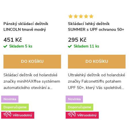
Pánský skládací deštník
Skládací lehký deštník
LINCOLN tmavě modrý
SUMMER s UPF ochranou 50+
oranžový
451 Kč
295 Kč
Skladem
5 ks
Skladem
11 ks
DO KOŠÍKU
DO KOŠÍKU
Skládací deštník od holandské
Ultralehký deštník od holandské
značky miniMAX®se systémem
značky Falconetti®s potahem
automatického otevírání a
UPF 50+, který Vás spolehlivě
zavírání. Malý a kompaktní ve
ochrání před slunečním
Novinka
Novinka
složeném stavu.
zářením.
Doporučujeme
Doporučujeme
Větruodolný
Větruodolný