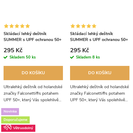
Skládací lehký deštník
Skládací lehký deštník
SUMMER s UPF ochranou 50+
SUMMER s UPF ochranou 50+
smetanový
světle béžový
295 Kč
295 Kč
Skladem
50 ks
Skladem
8 ks
DO KOŠÍKU
DO KOŠÍKU
Ultralehký deštník od holandské
Ultralehký deštník od holandské
značky Falconetti®s potahem
značky Falconetti®s potahem
UPF 50+, který Vás spolehlivě
UPF 50+, který Vás spolehlivě
ochrání před slunečními
ochrání před slunečními
Novinka
paprsky.
paprsky.
Doporučujeme
Větruodolný