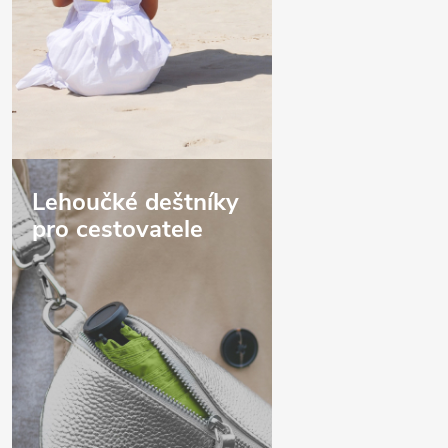
Lehoučké deštníky
pro cestovatele