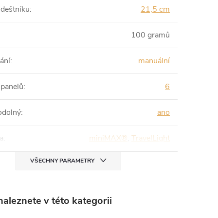
 deštníku
:
21,5 cm
100 gramů
ání
:
manuální
 panelů
:
6
odolný
:
ano
a
:
miniMAX®
,
TravelLight
VŠECHNY PARAMETRY
aleznete v této kategorii