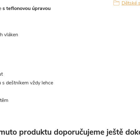
Dětské s
ee
s teflonovou úpravou
h vláken
ut
u s deštníkem vždy lehce
štěm
muto produktu doporučujeme ještě dok