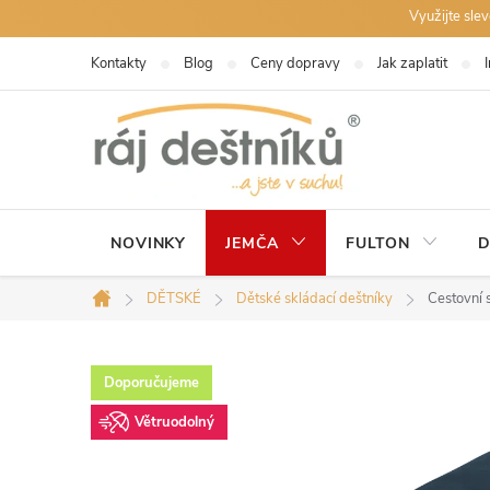
Přejít
Využijte sle
na
Kontakty
Blog
Ceny dopravy
Jak zaplatit
obsah
NOVINKY
JEMČA
FULTON
D
DĚTSKÉ
Dětské skládací deštníky
Cestovní 
Domů
Doporučujeme
Větruodolný