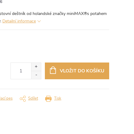
6
tovní deštník od holandské značky miniMAX®s potahem
y.
Detailní informace
VLOŽIT DO KOŠÍKU
dací pes
Sdílet
Tisk