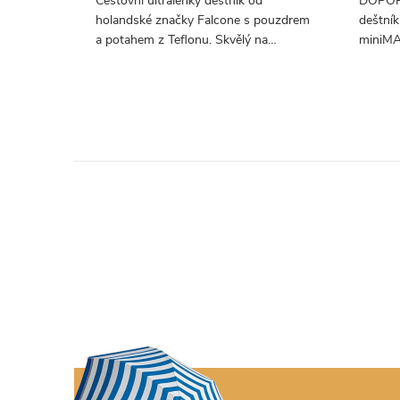
í jen 220
Cestovní ultralehký deštník od
DOPORU
načky
holandské značky Falcone s pouzdrem
deštní
se -
a potahem z Teflonu. Skvělý na
miniMA
edním
cestování.
se vejd