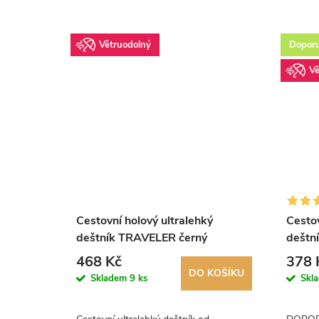
Větruodolný
Dopor
Vě
penClose
Cestovní holový ultralehký
Cestov
imetkově
deštník TRAVELER černý
deštn
468 Kč
378 
KOŠÍKU
DO KOŠÍKU
Skladem
9 ks
Skl