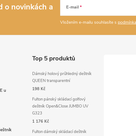
ed o novinkách
a
E-mail
Vložením e-mailu souhlasíte s
podmínka
Top 5 produktů
Dámský holový průhledný deštník
QUEEN transparentní
198 Kč
E u
Fulton pánský skládací golfový
deštník Open&Close JUMBO UV
G323
1 176 Kč
deštník
Fulton dámský skládací deštník