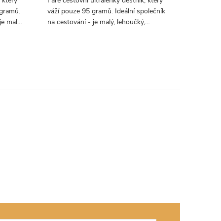
 který
Fare cestovní ultralehký deštník, který
Fare cest
 gramů.
váží pouze 95 gramů. Ideální společník
strčíte d
je malý,
na cestování - je malý, lehoučký,
Skvělý sp
kompaktní a přitom spolehlivý.
a lehou