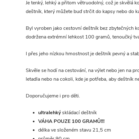
Je tenký, lehký a přitom větruodolný, což je skvělá
deštník, který můžete buď strčit do kapsy nebo do k
Byl vyroben jako cestovní deštník bez zbytečných k
dodržena extrémní lehkost 100 gramů, tenoučký tva
I přes jeho nízkou hmostnost je deštník pevný a stabi
Skvěle se hodí na cestování, na výlet nebo jen na p
letadla nebo na cokoli, kde je potřeba, aby deštník 
Doporučujeme i pro děti.
ultralehký
skládací deštník
VÁHA POUZE 100 GRAMŮ!!!
délka ve složeném stavu 21,5 cm
průměr 90 cm