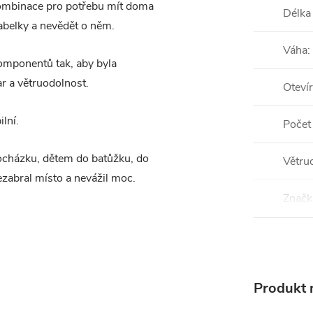
 kombinace pro potřebu mít doma
Délka
abelky a nevědět o něm.
Váha
:
omponentů tak, aby byla
r a větruodolnost.
Otevír
lní.
Počet
rocházku, dětem do batůžku, do
Větru
nezabral místo a nevážil moc.
Značk
Produkt n