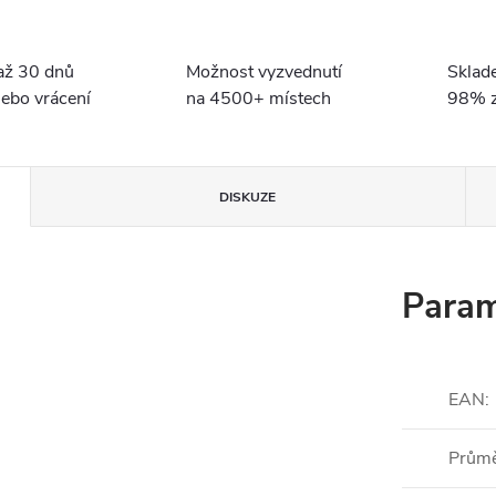
až 30 dnů
Možnost vyzvednutí
Sklad
ebo vrácení
na 4500+ místech
98% z
DISKUZE
Param
EAN
:
Prům