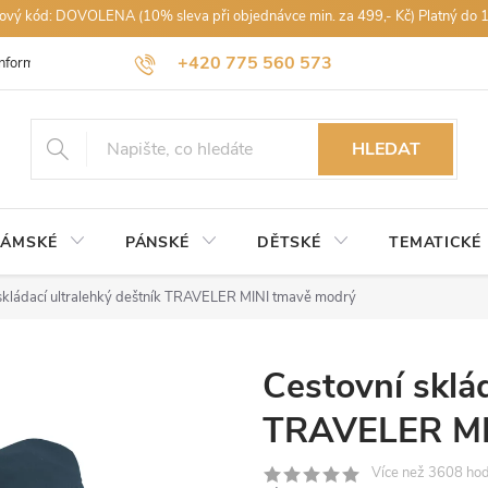
vový kód: DOVOLENA (10% sleva při objednávce min. za 499,- Kč) Platný do 
+420 775 560 573
Informace k nákupu
Obchodní podmínky
Podmínky ochrany osobníc
petra@rajdestniku.cz
HLEDAT
ÁMSKÉ
PÁNSKÉ
DĚTSKÉ
TEMATICKÉ
skládací ultralehký deštník TRAVELER MINI tmavě modrý
Cestovní sklád
TRAVELER MI