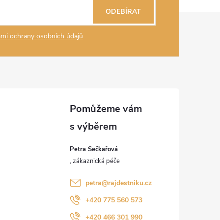
ODEBÍRAT
mi ochrany osobních údajů
Petra Sečkařová
petra
@
rajdestniku.cz
+420 775 560 573
+420 466 301 990