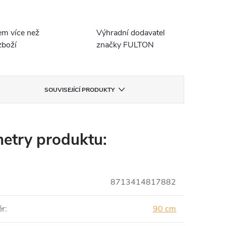
em více než
Výhradní dodavatel
boží
značky FULTON
SOUVISEJÍCÍ PRODUKTY
etry produktu:
8713414817882
ěr
:
90 cm