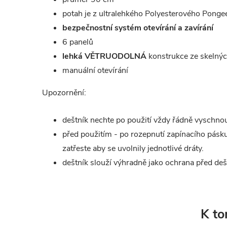
potah je z ultralehkého Polyesterového Pong
bezpečnostní systém otevírání a zavírání
6 panelů
lehká VĚTRUODOLNÁ
konstrukce ze skelnýc
manuální otevírání
Upozornění:
deštník nechte po použití vždy řádně vyschno
před použitím - po rozepnutí zapínacího pásk
zatřeste aby se uvolnily jednotlivé dráty.
deštník slouží výhradně jako ochrana před de
K to