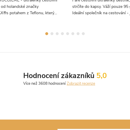
ČUJEME - ultralehký cestovní
Fare cestovní ultralehký deštník,
k od holandské značky
strčíte do kapsy. Váží pouze 95
X®s potahem z Teflonu, který
Ideální společník na cestování - 
e do kapsy.
lehoučký, kompaktní a přitom
spolehlivý.
Hodnocení zákazníků
5,0
Zobrazit recenze