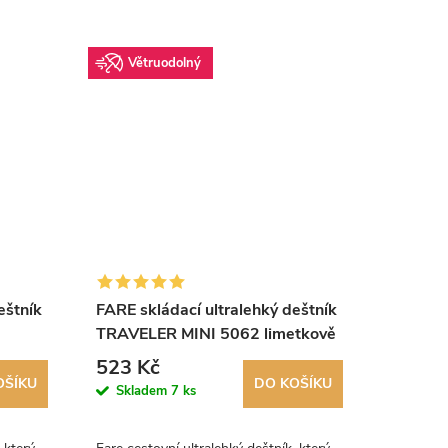
Větruodolný
Vět
eštník
FARE skládací ultralehký deštník
FARE sk
TRAVELER MINI 5062 limetkově
TRAVEL
zelený
růžový
523 Kč
523 K
OŠÍKU
DO KOŠÍKU
Skladem
7 ks
Skla