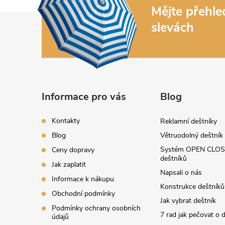
Mějte přehl
Z
slevách
á
p
a
Informace pro vás
Blog
t
Kontakty
Reklamní deštníky
í
Blog
Větruodolný deštník
Systém OPEN CLOS
Ceny dopravy
deštníků
Jak zaplatit
Napsali o nás
Informace k nákupu
Konstrukce deštníků
Obchodní podmínky
Jak vybrat deštník
Podmínky ochrany osobních
7 rad jak pečovat o 
údajů