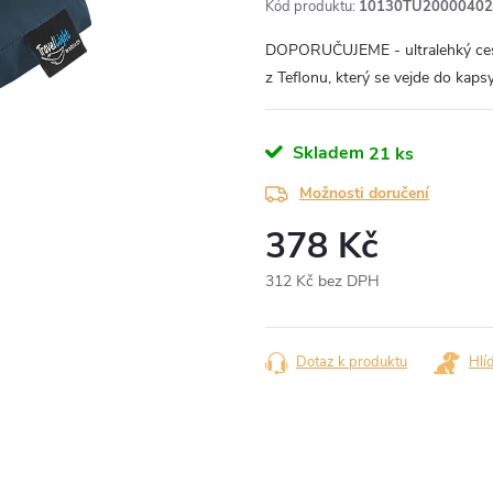
Kód produktu:
10130TU20000402
DOPORUČUJEME - ultralehký ces
z Teflonu, který se vejde do kaps
Skladem
21 ks
Možnosti doručení
378 Kč
312 Kč bez DPH
Měrná
cena:
Dotaz k produktu
Hlí