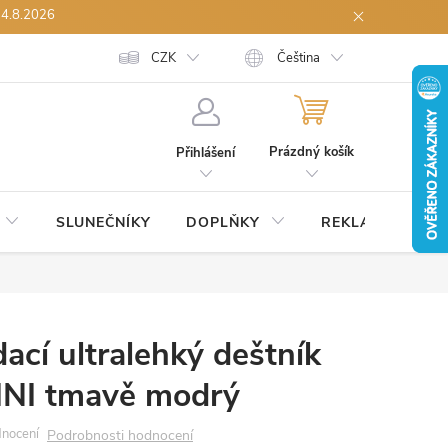
14.8.2026
h údajů
Spolupráce B2B
CZK
Reklamace zboží
Čeština
Odstoupení od sml
NÁKUPNÍ
KOŠÍK
Prázdný košík
Přihlášení
SLUNEČNÍKY
DOPLŇKY
REKLAMNÍ
S
ací ultralehký deštník
NI tmavě modrý
Podrobnosti hodnocení