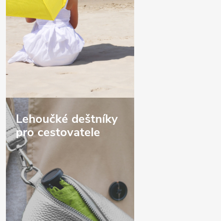
Lehoučké deštníky
pro cestovatele