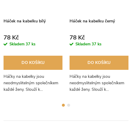
Háček na kabelku bílý
Háček na kabelku černý
78 Kč
78 Kč
Skladem
37 ks
Skladem
37 ks
DO KOŠÍKU
DO KOŠÍKU
Háčky na kabelky jsou
Háčky na kabelky jsou
neodmyslitelným společníkem
neodmyslitelným společníkem
každé ženy. Slouží k
každé ženy. Slouží k
praktickému zavěšení tašky, aby
praktickému zavěšení tašky na
se vám nepovalovala po zemi.
stůl, aby se vám v restauraci
nepovalovala po zemi.