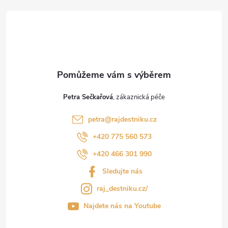
t
í
Petra Sečkařová
petra
@
rajdestniku.cz
+420 775 560 573
+420 466 301 990
Sledujte nás
raj_destniku.cz/
Najdete nás na Youtube