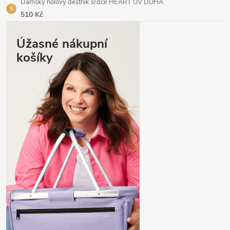
Dámský holový deštník srdce HEART UV DUHA
510 Kč
Úžasné nákupní
košíky