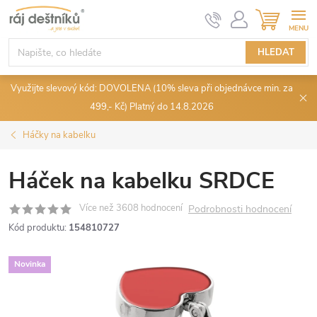
Přejít
NÁKUPN
KOŠÍK
na
obsah
HLEDAT
Využijte slevový kód: DOVOLENA (10% sleva při objednávce min. za
499,- Kč) Platný do 14.8.2026
Háčky na kabelku
Háček na kabelku SRDCE
Podrobnosti hodnocení
Kód produktu:
154810727
Novinka