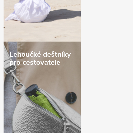
Lehoučké deštníky
pro cestovatele