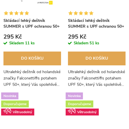
Skládací lehký deštník
Skládací lehký deštník
SUMMER s UPF ochranou 50+
SUMMER s UPF ochranou 50+
oranžový
smetanový
295 Kč
295 Kč
Skladem
11 ks
Skladem
51 ks
DO KOŠÍKU
DO KOŠÍKU
Ultralehký deštník od holandské
Ultralehký deštník od holandské
značky Falconetti®s potahem
značky Falconetti®s potahem
UPF 50+, který Vás spolehlivě
UPF 50+, který Vás spolehlivě
ochrání před slunečním
ochrání před slunečními
Novinka
Novinka
zářením.
paprsky.
Doporučujeme
Doporučujeme
Větruodolný
Větruodolný