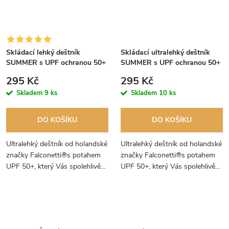
Skládací lehký deštník
Skládací ultralehký deštník
SUMMER s UPF ochranou 50+
SUMMER s UPF ochranou 50+
světle béžový
žlutý
295 Kč
295 Kč
Skladem
9 ks
Skladem
10 ks
DO KOŠÍKU
DO KOŠÍKU
Ultralehký deštník od holandské
Ultralehký deštník od holandské
značky Falconetti®s potahem
značky Falconetti®s potahem
UPF 50+, který Vás spolehlivě
UPF 50+, který Vás spolehlivě
ochrání před slunečními
ochrání před slunečním
paprsky.
zářením.
O
v