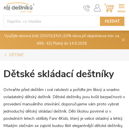
Přejít
NÁKUPN
KOŠÍK
na
obsah
HLEDAT
Využijte slevový kód: DOVOLENA (10% sleva při objednávce min. za
499,- Kč) Platný do 14.8.2026
DĚTSKÉ
Dětské skládací deštníky
Ochraňte před deštěm i své ratolesti a pořiďte jim líbivý a snadno
ovladatelný dětský deštník. Dětské deštníky jsou kvůli bezpečnosti v
provedení manuálního otevírání, doporučujeme vám proto vybrat
jednoduchý dětský skládací deštník. Děti školou povinné si v
posledních letech oblíbily Fare 4Kids, který je velice skladný a lehký.
Mladým slečnám se zajisté budou líbit elegantnější dětské deštníky,