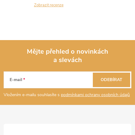
Zobrazit recenze
v
ý
p
i
Mějte přehled o novinkách
s
a slevách
Z
u
á
E-mail
ODEBÍRAT
p
Vložením e-mailu souhlasíte s
podmínkami ochrany osobních údajů
a
t
í