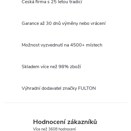
Česká firma s 25 letou tradicí
l
á
Garance až 30 dnů výměny nebo vrácení
d
a
Možnost vyzvednutí na 4500+ místech
c
Skladem více než 98% zboží
í
p
Výhradní dodavatel značky FULTON
r
v
k
Hodnocení zákazníků
y