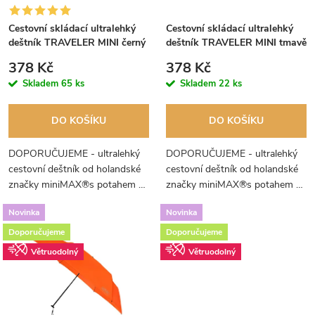
s
p
Cestovní skládací ultralehký
Cestovní skládací ultralehký
p
deštník TRAVELER MINI černý
deštník TRAVELER MINI tmavě
r
modrý
r
378 Kč
378 Kč
o
Skladem
65 ks
Skladem
22 ks
o
d
DO KOŠÍKU
DO KOŠÍKU
d
u
DOPORUČUJEME - ultralehký
DOPORUČUJEME - ultralehký
u
cestovní deštník od holandské
cestovní deštník od holandské
k
značky miniMAX®s potahem z
značky miniMAX®s potahem z
k
Teflonu, který se vejde do kapsy.
Teflonu, který se vejde do kapsy.
t
Novinka
Novinka
t
Doporučujeme
Doporučujeme
ů
Větruodolný
Větruodolný
ů