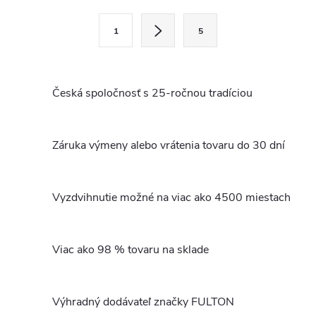
l
S
1
5
t
á
r
d
á
Česká spoločnosť s 25-ročnou tradíciou
a
n
k
c
o
Záruka výmeny alebo vrátenia tovaru do 30 dní
i
v
a
e
n
Vyzdvihnutie možné na viac ako 4500 miestach
p
i
e
r
Viac ako 98 % tovaru na sklade
v
k
Výhradný dodávateľ značky FULTON