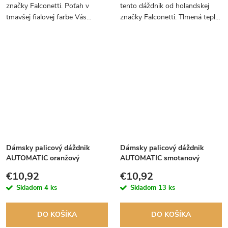
značky Falconetti. Poťah v
tento dáždnik od holandskej
tmavšej fialovej farbe Vás
značky Falconetti. Tlmená teplá
rozhodne nenechá splynúť s
okrová farba v žlto-oranžovom
davom.
odtieni.
Dámsky palicový dáždnik
Dámsky palicový dáždnik
AUTOMATIC oranžový
AUTOMATIC smotanový
€10,92
€10,92
Skladom
4 ks
Skladom
13 ks
DO KOŠÍKA
DO KOŠÍKA