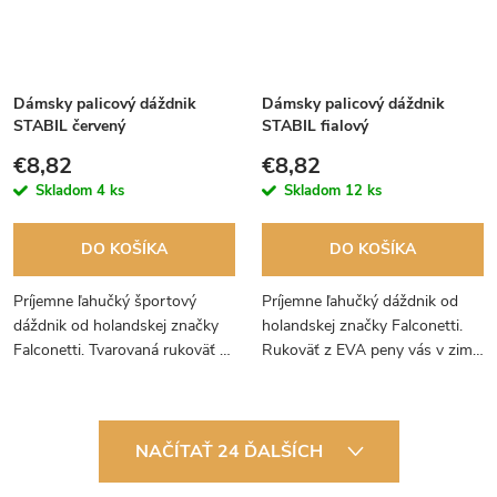
Dámsky palicový dáždnik
Dámsky palicový dáždnik
STABIL červený
STABIL fialový
€8,82
€8,82
Skladom
4 ks
Skladom
12 ks
DO KOŠÍKA
DO KOŠÍKA
Príjemne ľahučký športový
Príjemne ľahučký dáždnik od
dáždnik od holandskej značky
holandskej značky Falconetti.
Falconetti. Tvarovaná rukoväť z
Rukoväť z EVA peny vás v zime
EVA peny vás v zime nebude
nebude študenať. Váš obľúbený
študenať do ruky. Váš obľúbený
vetruodolný dáždnik. Doprajte si
vetruodolný dáždnik.
pocit levanduľového neba.
O
NAČÍTAŤ 24 ĎALŠÍCH
v