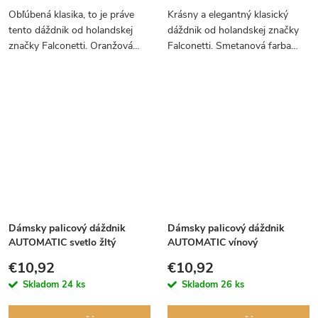
Obľúbená klasika, to je práve
Krásny a elegantný klasický
tento dáždnik od holandskej
dáždnik od holandskej značky
značky Falconetti. Oranžová
Falconetti. Smetanová farba
farba je národnou farbou nášho
dodá punc elegancie.
holandského výrobcu
dáždnikov.
Dámsky palicový dáždnik
Dámsky palicový dáždnik
AUTOMATIC svetlo žltý
AUTOMATIC vínový
€10,92
€10,92
Skladom
24 ks
Skladom
26 ks