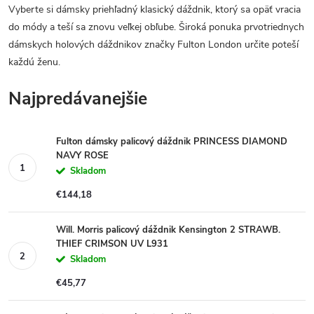
Vyberte si dámsky priehľadný klasický dáždnik, ktorý sa opäť vracia
do módy a teší sa znovu veľkej obľube. Široká ponuka prvotriednych
dámskych holových dáždnikov značky Fulton London určite poteší
každú ženu.
Najpredávanejšie
Fulton dámsky palicový dáždnik PRINCESS DIAMOND
NAVY ROSE
Skladom
€144,18
Will. Morris palicový dáždnik Kensington 2 STRAWB.
THIEF CRIMSON UV L931
Skladom
€45,77