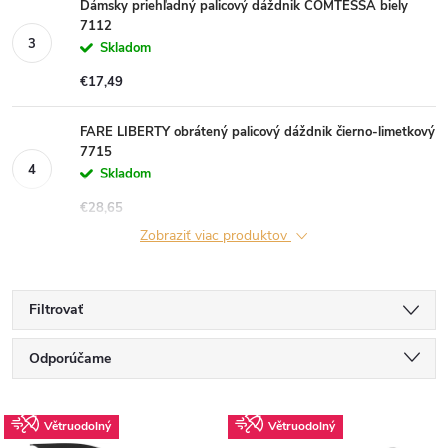
Dámsky priehľadný palicový dáždnik COMTESSA biely
7112
Skladom
€17,49
FARE LIBERTY obrátený palicový dáždnik čierno-limetkový
7715
Skladom
€28,65
Zobraziť viac produktov
Filtrovať
R
Odporúčame
a
Najlacnejšie
V
Větruodolný
Větruodolný
Najdrahšie