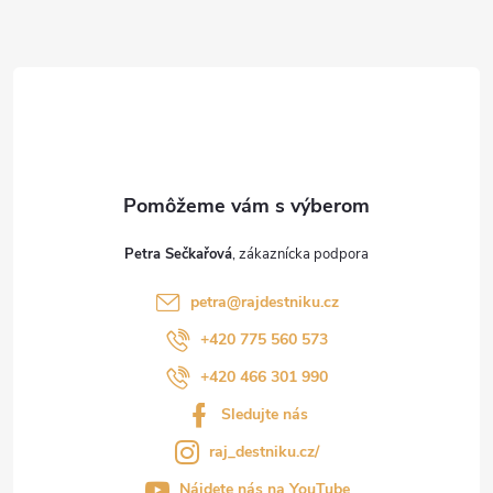
ä
t
i
e
Petra Sečkařová
petra
@
rajdestniku.cz
+420 775 560 573
+420 466 301 990
Sledujte nás
raj_destniku.cz/
Nájdete nás na YouTube