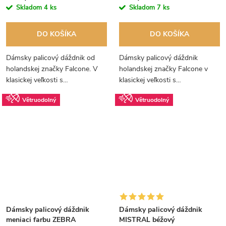
Skladom
4 ks
Skladom
7 ks
DO KOŠÍKA
DO KOŠÍKA
Dámsky palicový dáždnik od
Dámsky palicový dáždnik
holandskej značky Falcone. V
holandskej značky Falcone v
klasickej veľkosti s
klasickej veľkosti s
automatickým otváraním a
automatickým otváraním a
Větruodolný
Větruodolný
vetruodolnou konštrukciou.
vetruodolnou konštrukciou.
Odporúčame ako svadobný
dáždnik.
Dámsky palicový dáždnik
Dámsky palicový dáždnik
meniaci farbu ZEBRA
MISTRAL béžový