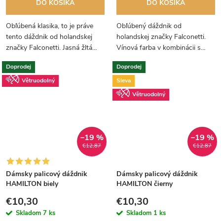
DO KOŠÍKA
DO KOŠÍKA
Obľúbená klasika, to je práve
Obľúbený dáždnik od
tento dáždnik od holandskej
holandskej značky Falconetti.
značky Falconetti. Jasná žltá
Vínová farba v kombinácii s
farba slnka vás zahreje.
drevenou palicou a rukoväťou
Doprodej
Doprodej
sú ideálom pre fanúšikov
klasiky.
Větruodolný
Sleva
Větruodolný
–19 %
–19 %
€12,87
€12,87
Dámsky palicový dáždnik
Dámsky palicový dáždnik
HAMILTON biely
HAMILTON čierny
€10,30
€10,30
Skladom
7 ks
Skladom
1 ks