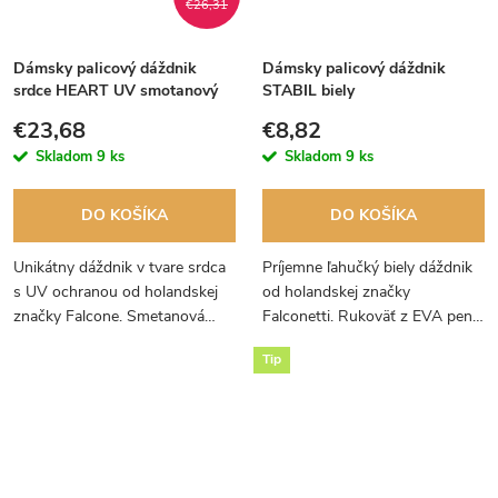
€26,31
Dámsky palicový dáždnik
Dámsky palicový dáždnik
srdce HEART UV smotanový
STABIL biely
€23,68
€8,82
Skladom
9 ks
Skladom
9 ks
DO KOŠÍKA
DO KOŠÍKA
Unikátny dáždnik v tvare srdca
Príjemne ľahučký biely dáždnik
s UV ochranou od holandskej
od holandskej značky
značky Falcone. Smetanová
Falconetti. Rukoväť z EVA peny
farba perfektne doplní vaše
vás v zime nebude študenať.
Tip
šaty.
Váš obľúbený vetruodolný
dáždnik.