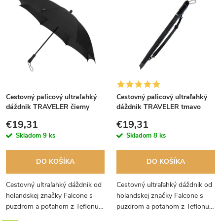
d
ý
Najpredávanejšie
e
p
Abecedne
n
i
i
s
e
Cestovný palicový ultraľahký
Cestovný palicový ultraľahký
p
dáždnik TRAVELER čierny
dáždnik TRAVELER tmavo
p
modrý
r
€19,31
€19,31
r
Skladom
9 ks
Skladom
8 ks
o
o
DO KOŠÍKA
DO KOŠÍKA
d
d
Cestovný ultraľahký dáždnik od
Cestovný ultraľahký dáždnik od
u
holandskej značky Falcone s
holandskej značky Falcone s
u
puzdrom a poťahom z Teflonu.
puzdrom a poťahom z Teflonu.
k
Skvelý na cestovanie.
Odporúčame aj pre deti.