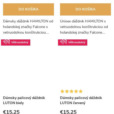
DO KOŠÍKA
DO KOŠÍKA
Dámsky dáždnik HAMILTON od
Unisex dáždnik HAMILTON s
holandskej značky Falcone s
vetruodolnou konštrukciou od
vetruodolnou konštrukciou.
holandskej značky Falcone.
Dáždnik je príjemne ľahký a
Dáždnik je príjemne ľahký a
Větruodolný
Větruodolný
pritom pevný.
pritom pevný.
Dámsky palicový dáždnik
Dámsky palicový dáždnik
LUTON biely
LUTON červený
€15,25
€15,25