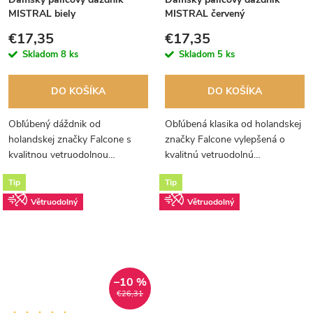
MISTRAL biely
MISTRAL červený
€17,35
€17,35
Skladom
8 ks
Skladom
5 ks
DO KOŠÍKA
DO KOŠÍKA
Obľúbený dáždnik od
Obľúbená klasika od holandskej
holandskej značky Falcone s
značky Falcone vylepšená o
kvalitnou vetruodolnou
kvalitnú vetruodolnú
konštrukciou. Drevená palica,
konštrukciu a poťah Polyester
Tip
Tip
rukoväť a špička dávajú tomuto
Pongee, ktorý je matný a hebký
dáždniku nestarnúcu eleganciu.
na dotyk.
Větruodolný
Větruodolný
–10 %
€26,31