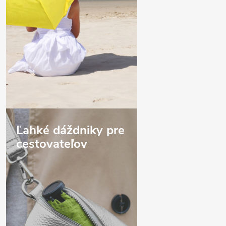
Ľahké dáždniky pre
cestovateľov