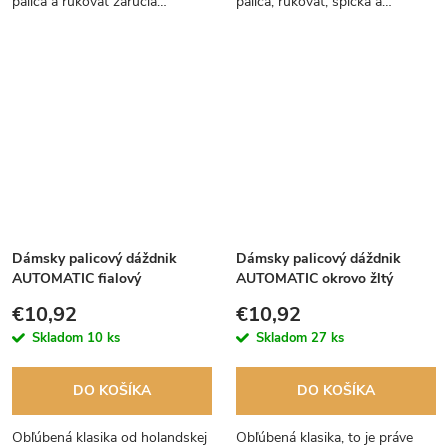
palica a rukoväť zaručia
palica, rukoväť, špička a
nestarnúcu eleganciu a čisté
koncovky drôtov dávajú tomuto
línie.
dáždniku nestarnúcu eleganciu.
Dámsky palicový dáždnik
Dámsky palicový dáždnik
AUTOMATIC fialový
AUTOMATIC okrovo žltý
€10,92
€10,92
Skladom
10 ks
Skladom
27 ks
DO KOŠÍKA
DO KOŠÍKA
Obľúbená klasika od holandskej
Obľúbená klasika, to je práve