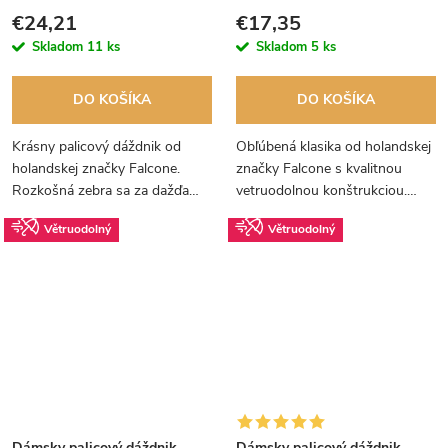
COLORMAGIC
€24,21
€17,35
Skladom
11 ks
Skladom
5 ks
DO KOŠÍKA
DO KOŠÍKA
Krásny palicový dáždnik od
Obľúbená klasika od holandskej
holandskej značky Falcone.
značky Falcone s kvalitnou
Rozkošná zebra sa za dažďa
vetruodolnou konštrukciou.
zafarbí prekrásnymi dúhovými
Drevená palica, rukoväť a špička
Větruodolný
Větruodolný
farbami.
dávajú tomuto dáždniku
nestarnúcu eleganciu.
Dámsky palicový dáždnik
Dámsky palicový dáždnik