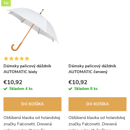
k
Tip
t
t
o
o
v
v
Dámsky palicový dáždnik
Dámsky palicový dáždnik
AUTOMATIC biely
AUTOMATIC červený
€10,92
€10,92
Skladom
4 ks
Skladom
8 ks
DO KOŠÍKA
DO KOŠÍKA
Obľúbená klasika od holandskej
Obľúbená klasika od holandskej
značky Falconetti. Drevená
značky Falconetti. Drevená