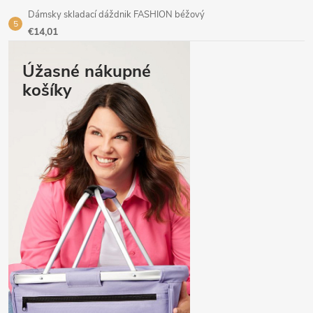
Dámsky skladací dáždnik FASHION béžový
€14,01
Úžasné nákupné
košíky