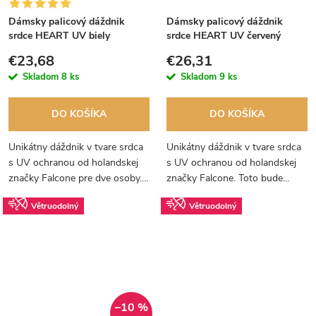
Dámsky palicový dáždnik
Dámsky palicový dáždnik
srdce HEART UV biely
srdce HEART UV červený
€23,68
€26,31
Skladom
8 ks
Skladom
9 ks
DO KOŠÍKA
DO KOŠÍKA
Unikátny dáždnik v tvare srdca
Unikátny dáždnik v tvare srdca
s UV ochranou od holandskej
s UV ochranou od holandskej
značky Falcone pre dve osoby.
značky Falcone. Toto bude
A váš svadobný deň bude
naozaj darček z lásky a navyše
Větruodolný
Větruodolný
dokonalý.
sa pod neho zmestíte obaja.
–10 %