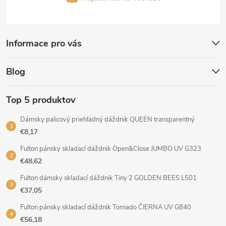
Informace pro vás
Blog
Top 5 produktov
Dámsky palicový priehľadný dáždnik QUEEN transparentný
€8,17
Fulton pánsky skladací dáždnik Open&Close JUMBO UV G323
€48,62
Fulton dámsky skladací dáždnik Tiny 2 GOLDEN BEES L501
€37,05
Fulton pánsky skladací dáždnik Tornado ČIERNA UV G840
€56,18