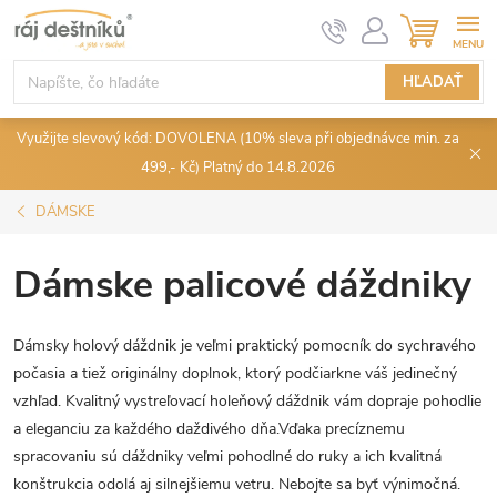
Prejsť
NÁKUPN
KOŠÍK
na
obsah
HĽADAŤ
Využijte slevový kód: DOVOLENA (10% sleva při objednávce min. za
499,- Kč) Platný do 14.8.2026
DÁMSKE
Dámske palicové dáždniky
Dámsky holový dáždnik je veľmi praktický pomocník do sychravého
počasia a tiež originálny doplnok, ktorý podčiarkne váš jedinečný
vzhľad. Kvalitný vystreľovací holeňový dáždnik vám dopraje pohodlie
a eleganciu za každého daždivého dňa.Vďaka precíznemu
spracovaniu sú dáždniky veľmi pohodlné do ruky a ich kvalitná
konštrukcia odolá aj silnejšiemu vetru. Nebojte sa byť výnimočná.