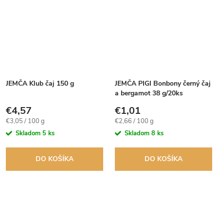
JEMČA Klub čaj 150 g
JEMČA PIGI Bonbony černý čaj
a bergamot 38 g/20ks
€4,57
€1,01
Jednotková
Jednotková
€3,05 / 100 g
€2,66 / 100 g
cena:
cena:
Skladom
5 ks
Skladom
8 ks
DO KOŠÍKA
DO KOŠÍKA
O