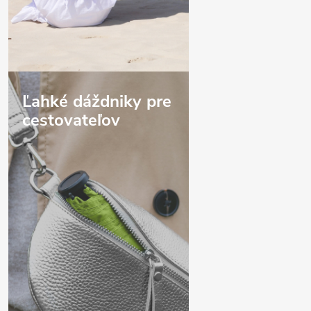
Ľahké dáždniky pre
cestovateľov