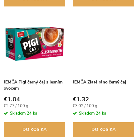
d
u
u
k
k
t
t
o
o
v
v
JEMČA Pigi černý čaj s lesním
JEMČA Zlaté ráno černý čaj
ovocem
€1,04
€1,32
Jednotková
Jednotková
€2,77 / 100 g
€3,02 / 100 g
cena:
cena:
Skladom
24 ks
Skladom
24 ks
DO KOŠÍKA
DO KOŠÍKA