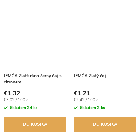
JEMČA Zlaté ráno černý čaj s
JEMČA Zlatý čaj
citronem
€1,32
€1,21
Jednotková
Jednotková
€3,02 / 100 g
€2,42 / 100 g
cena:
cena:
Skladom
24 ks
Skladom
2 ks
DO KOŠÍKA
DO KOŠÍKA