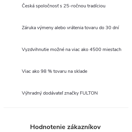
v
Česká spoločnosť s 25-ročnou tradíciou
l
á
Záruka výmeny alebo vrátenia tovaru do 30 dní
d
a
Vyzdvihnutie možné na viac ako 4500 miestach
c
Viac ako 98 % tovaru na sklade
i
e
Výhradný dodávateľ značky FULTON
p
r
v
Hodnotenie zákazníkov