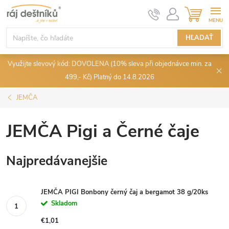
Prejsť
NÁKUPN
KOŠÍK
na
obsah
HĽADAŤ
Využijte slevový kód: DOVOLENA (10% sleva při objednávce min. za
499,- Kč) Platný do 14.8.2026
JEMČA
JEMČA Pigi a Černé čaje
Najpredávanejšie
JEMČA PIGI Bonbony černý čaj a bergamot 38 g/20ks
Skladom
€1,01