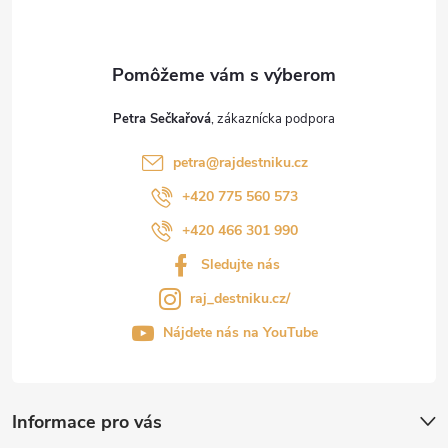
i
e
Petra Sečkařová
petra
@
rajdestniku.cz
+420 775 560 573
+420 466 301 990
Sledujte nás
raj_destniku.cz/
Nájdete nás na YouTube
Informace pro vás