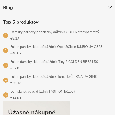
Blog
Top 5 produktov
Dámsky palicový priehľadný dáždnik QUEEN transparentný
€8,17
Fulton pánsky skladací dáždnik Open&Close JUMBO UV G323
€48,62
Fulton dámsky skladací dáždnik Tiny 2 GOLDEN BEES L501
€37,05
Fulton pánsky skladací dáždnik Tornado ČIERNA UV G840
€56,18
Dámsky skladací dáždnik FASHION béžový
€14,01
Úžasné nákupné