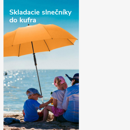
Skladacie slnečníky
do kufra