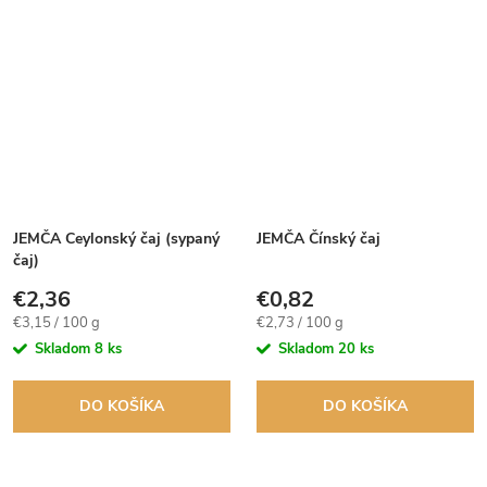
JEMČA Ceylonský čaj (sypaný
JEMČA Čínský čaj
čaj)
€2,36
€0,82
Jednotková
Jednotková
€3,15 / 100 g
€2,73 / 100 g
cena:
cena:
Skladom
8 ks
Skladom
20 ks
DO KOŠÍKA
DO KOŠÍKA