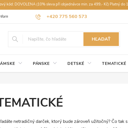
vový kód: DOVOLENA (10% sleva při objednávce min. za 499,- Kč) Platný do 
+420 775 560 573
Informace k nákupu
Obchodné podmienky
Podmínky ochrany osobn
petra@rajdestniku.cz
HĽADAŤ
ÁMSKE
PÁNSKE
DETSKÉ
TEMATICKÉ
TEMATICKÉ
ľadáte netradičný darček, ktorý bude zároveň užitočný? Čo tak s