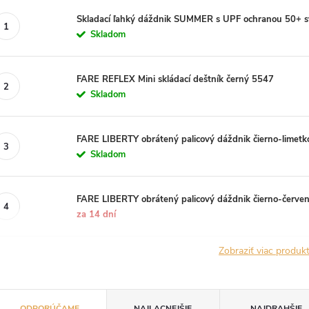
Skladací ľahký dáždnik SUMMER s UPF ochranou 50+ s
Skladom
FARE REFLEX Mini skládací deštník černý 5547
Skladom
FARE LIBERTY obrátený palicový dáždnik čierno-limet
Skladom
FARE LIBERTY obrátený palicový dáždnik čierno-červe
za 14 dní
Zobraziť viac produ
R
ODPORÚČAME
NAJLACNEJŠIE
NAJDRAHŠIE