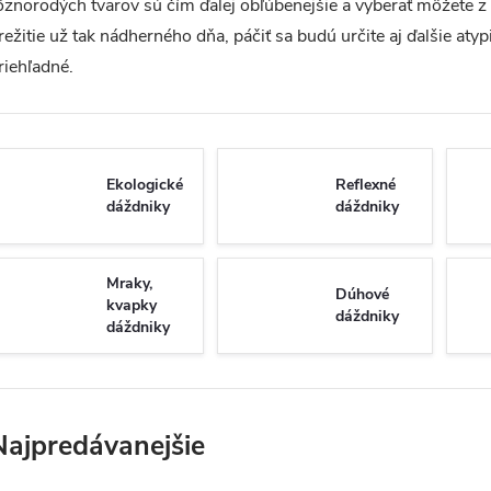
ôznorodých tvarov sú čím ďalej obľúbenejšie a vyberať môžete 
režitie už tak nádherného dňa, páčiť sa budú určite aj ďalšie at
riehľadné.
Ekologické
Reflexné
dáždniky
dáždniky
Mraky,
Dúhové
kvapky
dáždniky
dáždniky
Najpredávanejšie