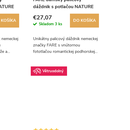
NATURE
dáždnik s potlačou NATURE
193
MAX MOUNTAIN 1193
€27,07
 KOŠÍKA
DO KOŠÍKA
Skladom
3 ks
k nemeckej
Unikátny palicový dáždnik nemeckej
u
značky FARE s vnútornou
že a
fototlačou romantickej podhorskej
krajiny. Dúha pochopiteľne nesmie
chýbať.
Větruodolný