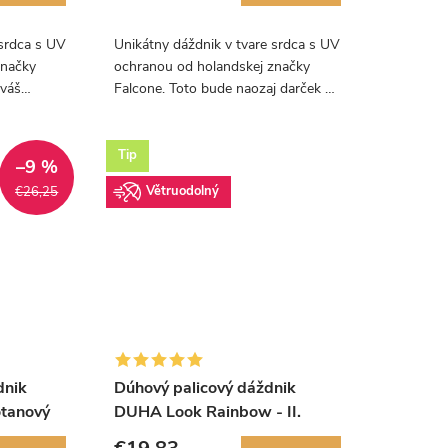
 srdca s UV
Unikátny dáždnik v tvare srdca s UV
značky
ochranou od holandskej značky
 váš
Falcone. Toto bude naozaj darček z
alý.
lásky a navyše sa pod neho
zmestíte obaja.
Tip
–9 %
Větruodolný
€26,25
dnik
Dúhový palicový dáždnik
tanový
DUHA Look Rainbow - II.
akosť