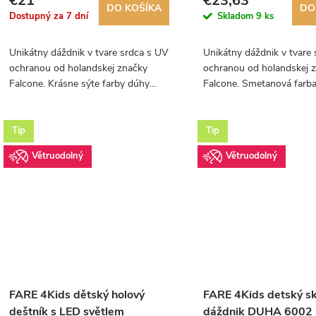
€21
€23,63
DO KOŠÍKA
DO
za 7 dní
Skladom
9 ks
Unikátny dáždnik v tvare srdca s UV
Unikátny dáždnik v tvare
ochranou od holandskej značky
ochranou od holandskej 
Falcone. Krásne sýte farby dúhy
Falcone. Smetanová farba
vám vykúzlia úsmev na tvári aj v
doplní vaše šaty.
upršanom dni.
Tip
Tip
Větruodolný
Větruodolný
FARE 4Kids dětský holový
FARE 4Kids detský sk
deštník s LED světlem
dáždnik DUHA 6002