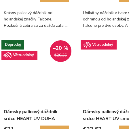
d
d
u
Krásny palicový dáždnik od
Unikátny dáždnik v tvare
holandskej značky Falcone.
ochranou od holandskej 
u
k
Rozkošná zebra sa za dažďa zafarbí
Falcone pre dve osoby. A
prekrásnymi dúhovými farbami.
svadobný deň bude dokon
k
t
Doprodej
Větruodolný
t
–20 %
o
Větruodolný
€26,25
o
v
v
Dámsky palicový dáždnik
Dámsky palicový dáž
srdce HEART UV DUHA
srdce HEART UV smo