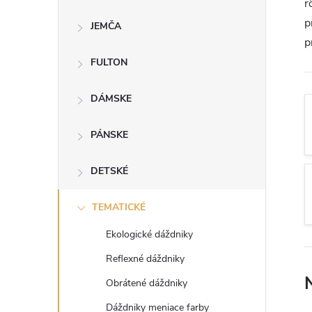
r
n
p
JEMČA
p
ý
FULTON
p
DÁMSKE
a
PÁNSKE
n
DETSKÉ
e
TEMATICKÉ
l
Ekologické dáždniky
Reflexné dáždniky
Obrátené dáždniky
Dáždniky meniace farby