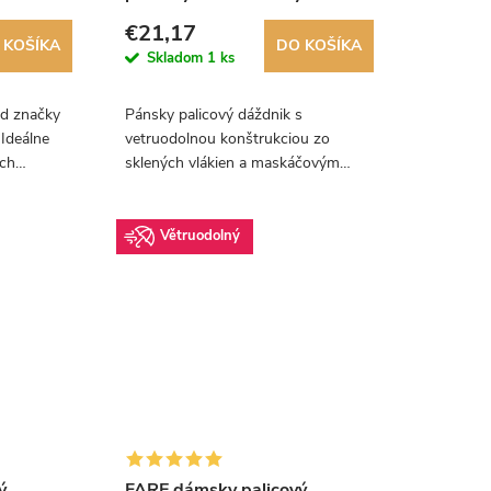
€21,17
 KOŠÍKA
DO KOŠÍKA
Skladom
1 ks
od značky
Pánsky palicový dáždnik s
Ideálne
vetruodolnou konštrukciou zo
ých
sklených vlákien a maskáčovým
poťahom. Od nemeckého výrobcu
Fare.
Větruodolný
ý
FARE dámsky palicový