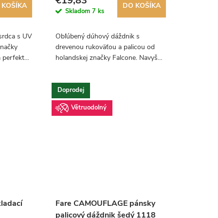
€19,83
 KOŠÍKA
DO KOŠÍKA
Skladom
7 ks
 srdca s UV
Obľúbený dúhový dáždnik s
značky
drevenou rukoväťou a palicou od
 perfektne
holandskej značky Falcone. Navyše
má tento dáždnik konštrukciu zo
sklených vlákien, takže je odolný
proti vetru!
Doprodej
Větruodolný
ladací
Fare CAMOUFLAGE pánsky
palicový dáždnik šedý 1118