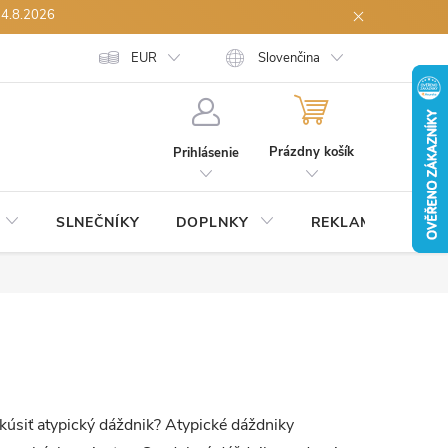
14.8.2026
ích údajů
Velkoobchodní spolupráce
EUR
Slovenčina
Reklamace zboží
Odstou
NÁKUPNÝ
KOŠÍK
Prázdny košík
Prihlásenie
SLNEČNÍKY
DOPLNKY
REKLAMNÉ
ZĽ
kúsiť atypický dáždnik? Atypické dáždniky