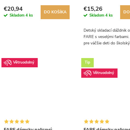
Skylight DUHA 6949
€20,94
€15,26
DO KOŠÍKA
DO
Skladom
4 ks
Skladom
4 ks
Detský skladací dáždnik 
FARE s veselými farbami. 
pre väčšie deti do školsk
batohov.
Větruodolný
Tip
Větruodolný
FARE dámsky palicový
FARE dámsky palicov