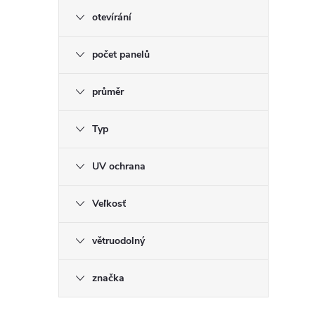
otevírání
počet panelů
průměr
Typ
UV ochrana
Veľkosť
větruodolný
značka