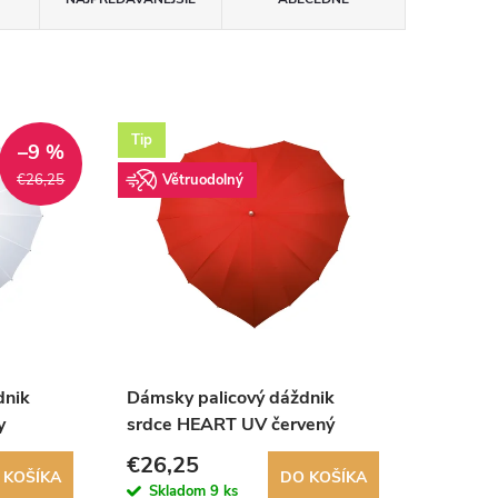
Tip
–9 %
Větruodolný
€26,25
dnik
Dámsky palicový dáždnik
y
srdce HEART UV červený
€26,25
 KOŠÍKA
DO KOŠÍKA
Skladom
9 ks