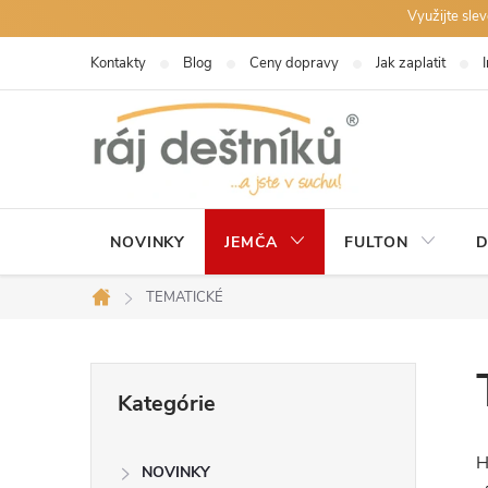
Prejsť
Využijte sle
na
Kontakty
Blog
Ceny dopravy
Jak zaplatit
obsah
NOVINKY
JEMČA
FULTON
D
TEMATICKÉ
Domov
B
Preskočiť
Kategórie
kategórie
o
H
č
NOVINKY