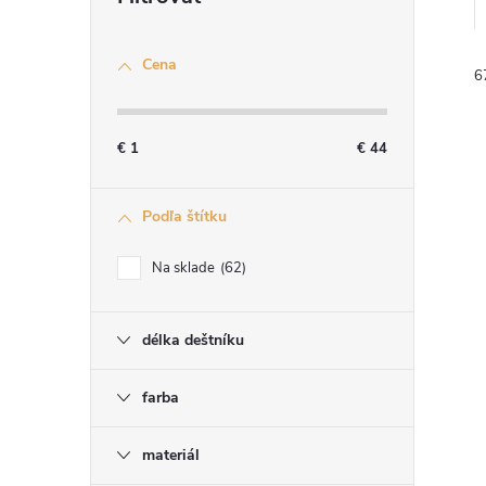
Cena
6
€
1
€
44
Podľa štítku
i
i
Na sklade
62
délka deštníku
farba
materiál