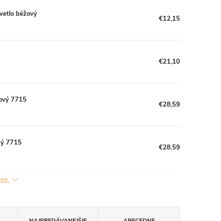
vetlo béžový
€12,15
€21,10
kový 7715
€28,59
ný 7715
€28,59
ktov
NAJPREDÁVANEJŠIE
ABECEDNE