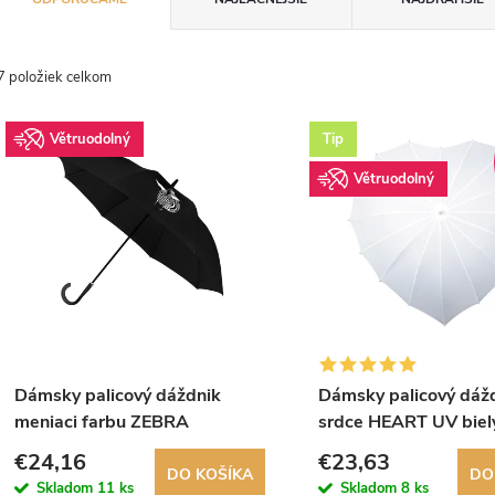
a
d
7
položiek celkom
V
e
Větruodolný
Tip
ý
n
Větruodolný
p
e
s
p
p
r
Dámsky palicový dáždnik
Dámsky palicový dáž
r
meniaci farbu ZEBRA
srdce HEART UV biel
o
COLORMAGIC
€24,16
€23,63
o
DO KOŠÍKA
DO
Skladom
11 ks
Skladom
8 ks