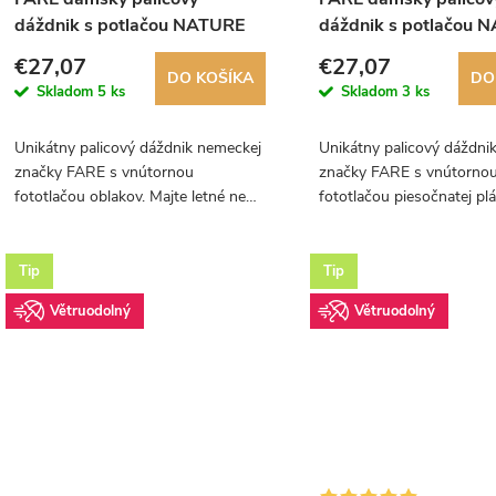
dáždnik s potlačou NATURE
dáždnik s potlačou 
MAX CLOUD 1193
MAX LIGHTHOUSE 1
€27,07
€27,07
DO KOŠÍKA
DO
Skladom
5 ks
Skladom
3 ks
Unikátny palicový dáždnik nemeckej
Unikátny palicový dáždni
značky FARE s vnútornou
značky FARE s vnútorno
fototlačou oblakov. Majte letné nebo
fototlačou piesočnatej plá
vždy nad hlavou.
majáku.
Tip
Tip
Větruodolný
Větruodolný