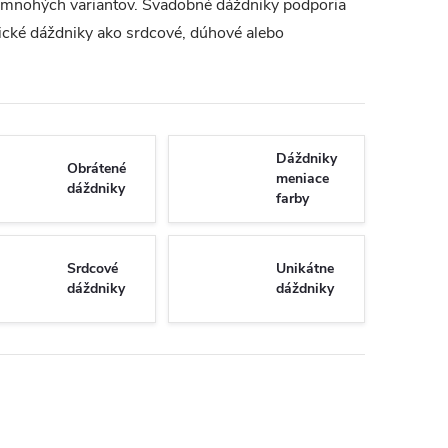
z mnohých variantov. Svadobné dáždniky podporia
ypické dáždniky ako srdcové, dúhové alebo
Dáždniky
Obrátené
meniace
dáždniky
farby
Srdcové
Unikátne
dáždniky
dáždniky