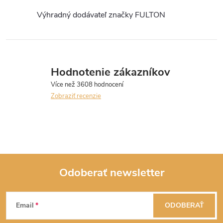
k
Výhradný dodávateľ značky FULTON
y
v
Hodnotenie zákazníkov
ý
p
Zobraziť recenzie
i
s
u
Odoberať newsletter
Z
Email
ODOBERAŤ
á