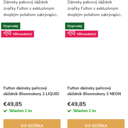
Dámsky palicový dáždnik
Dámsky palicový dáždnik
značky Fulton s exkluzívnym
značky Fulton s exkluzívnym
dvojitým poťahom zakrývajúcim
dvojitým poťahom zakrývajúcim
konštrukciu dáždnika. Vnútorný
konštrukciu dáždnika. Ako
Doprodej
Doprodej
poťah s novým vzorom ruží.
vnútorný, tak aj vonkajší poťah
sú plné rozkvitnutých ruží.
Větruodolný
Větruodolný
Fulton dámsky palicový
Fulton dámsky palicový
dáždnik Bloomsbury 2 LIQUID
dáždnik Bloomsbury 2 NEON
ROSE L754
FLORAL UV L754
€49,85
€49,85
Skladom
1 ks
Skladom
1 ks
DO KOŠÍKA
DO KOŠÍKA