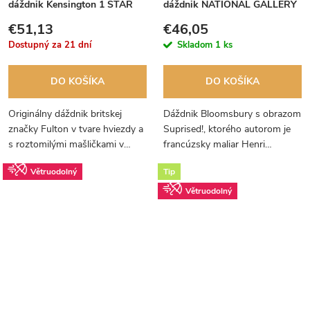
dáždnik Kensington 1 STAR
dáždnik NATIONAL GALLERY
CREAM UV L908
Bloomsbury 2 TIGER
€51,13
€46,05
SUPRISED L847
za 21 dní
Skladom
1 ks
DO KOŠÍKA
DO KOŠÍKA
Originálny dáždnik britskej
Dáždnik Bloomsbury s obrazom
značky Fulton v tvare hviezdy a
Suprised!, ktorého autorom je
s roztomilými mašličkami v
francúzsky maliar Henri
smotanovej farbe. Výnimočný
Rousseau. Obraz bol
Větruodolný
Tip
dizajn od spoločnosti Fulton.
namaľovaný v období
postimpresionizmu a v
Větruodolný
súčasnosti je umiestnený v...