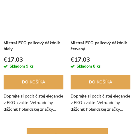
Mistral ECO palicový dáždnik
Mistral ECO palicový dáždnik
biely
červený
€17,03
€17,03
Skladom
9 ks
Skladom
8 ks
DO KOŠÍKA
DO KOŠÍKA
Doprajte si pocit čistej elegancie
Doprajte si pocit čistej elegancie
v EKO kvalite. Vetruodolný
v EKO kvalite. Vetruodolný
dáždnik holandskej značky
dáždnik holandskej značky
Falcone. Odporúčame na
Falcone s úžasne hladkou
svadby.
drevenou palicou a kráľovsky
zamatovej červenej farbe.