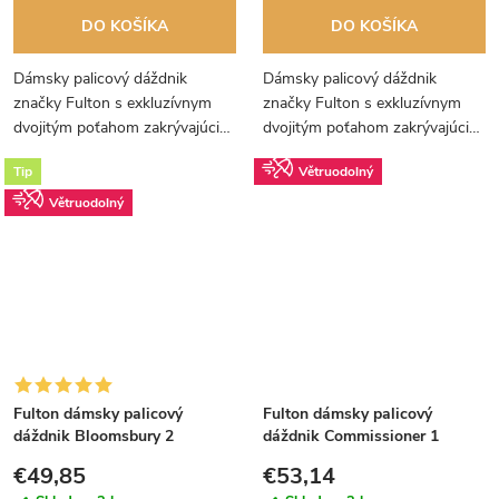
DO KOŠÍKA
DO KOŠÍKA
Dámsky palicový dáždnik
Dámsky palicový dáždnik
značky Fulton s exkluzívnym
značky Fulton s exkluzívnym
dvojitým poťahom zakrývajúcim
dvojitým poťahom zakrývajúcim
konštrukciu dáždnika. Vnútorný
konštrukciu dáždnika. Vnútorný
Tip
Větruodolný
poťah s neobvyklým motívom
poťah s ružovými hviezdičkami.
ruží.
Větruodolný
Fulton dámsky palicový
Fulton dámsky palicový
dáždnik Bloomsbury 2
dáždnik Commissioner 1
SUNBURST L754
CREAM UV G807
€49,85
€53,14