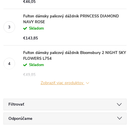
€46,05
Fulton dámsky palicový dáždnik PRINCESS DIAMOND
NAVY ROSE
Skladom
€143,85
Fulton dámsky palicový dáždnik Bloomsbury 2 NIGHT SKY
FLOWERS L754
Skladom
€49,85
Zobraziť viac produktov
Filtrovať
R
Odporúčame