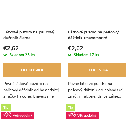
Látkové puzdro na palicový
Látkové puzdro na palicový
dáždnik čierne
dáždnik tmavomodré
€2,62
€2,62
Skladom
25 ks
Skladom
17 ks
DO KOŠÍKA
DO KOŠÍKA
Pevné látkové puzdro na
Pevné látkové puzdro na
palicový dáždnik od holandskej
palicový dáždnik od holandskej
značky Falcone. Univerzálne
značky Falcone. Univerzálne
puzdro, ktoré je vhodné pre
puzdro, ktoré je vhodné pre
Tip
Tip
všetky dáždniky Falcone do
všetky dáždniky Falcone do
priemeru 120 cm. Odporúčame.
priemeru 120 cm. Odporúčame.
Větruodolný
Větruodolný