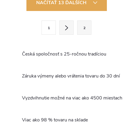
O
NAČÍTAŤ 13 ĎALŠÍCH
v
l
S
1
2
t
á
r
d
á
Česká spoločnosť s 25-ročnou tradíciou
a
n
k
c
o
Záruka výmeny alebo vrátenia tovaru do 30 dní
i
v
a
e
n
Vyzdvihnutie možné na viac ako 4500 miestach
p
i
e
r
Viac ako 98 % tovaru na sklade
v