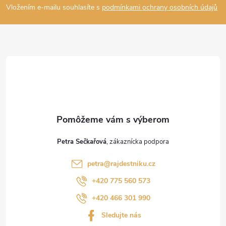
Vložením e-mailu souhlasíte s
podmínkami ochrany osobních údajů
p
ä
t
i
e
Petra Sečkařová
petra
@
rajdestniku.cz
+420 775 560 573
+420 466 301 990
Sledujte nás