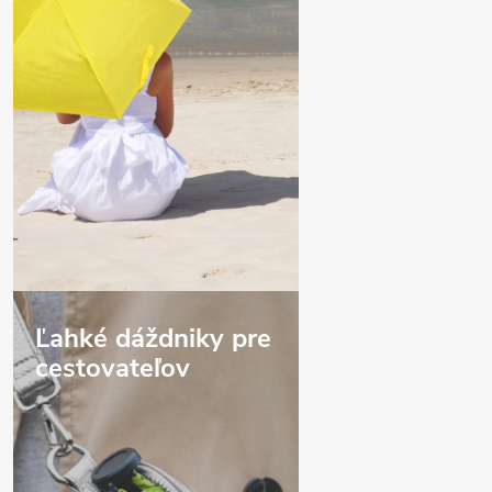
Ľahké dáždniky pre
cestovateľov