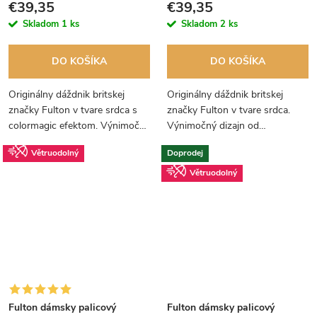
€39,35
€39,35
Skladom
1 ks
Skladom
2 ks
DO KOŠÍKA
DO KOŠÍKA
Originálny dáždnik britskej
Originálny dáždnik britskej
značky Fulton v tvare srdca s
značky Fulton v tvare srdca.
colormagic efektom. Výnimočný
Výnimočný dizajn od
dizajn od spoločnosti Fulton.
spoločnosti Fulton.
Větruodolný
Doprodej
Větruodolný
Fulton dámsky palicový
Fulton dámsky palicový