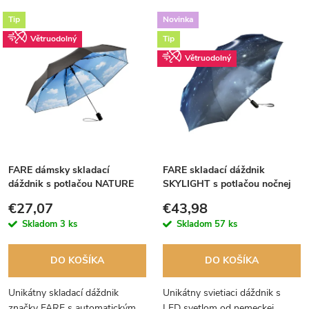
a
Najlacnejšie
V
Tip
Novinka
d
Najdrahšie
Větruodolný
Tip
ý
Najpredávanejšie
e
Větruodolný
p
Abecedne
n
i
i
s
e
FARE dámsky skladací
FARE skladací dáždnik
p
dáždnik s potlačou NATURE
SKYLIGHT s potlačou nočnej
p
oblaky 5593
oblohy a LED svetlom
r
€27,07
€43,98
r
Skladom
3 ks
Skladom
57 ks
o
o
DO KOŠÍKA
DO KOŠÍKA
d
d
Unikátny skladací dáždnik
Unikátny svietiaci dáždnik s
značky FARE s automatickým
LED svetlom od nemeckej