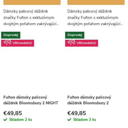
Dámsky palicový dáždnik
Dámsky palicový dáždnik
značky Fulton s exkluzívnym
značky Fulton s exkluzívnym
dvojitým poťahom zakrývajúcim
dvojitým poťahom zakrývajúcim
konštrukciu dáždnika. Vnútorný
konštrukciu dáždnika. Vnútorný
Doprodej
Doprodej
poťah s kvetmi ruží.
poťah plný rozkvitnutých ruží.
Větruodolný
Větruodolný
Fulton dámsky palicový
Fulton dámsky palicový
dáždnik Bloomsbury 2 NIGHT
dáždnik Bloomsbury 2
SKY FLOWERS L754
SCATTER STAR NAVY PINK
€49,85
€49,85
L754
Skladom
2 ks
Skladom
3 ks