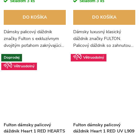
Skladom
3 ks
Skladom
3 ks
DO KOŠÍKA
DO KOŠÍKA
Dámsky palicový dáždnik
Dámsky luxusný klasický
značky Fulton s exkluzívnym
dáždnik značky FULTON.
dvojitým poťahom zakrývajúcim
Palicový dáždnik so zahnutou
konštrukciu dáždnika. Vnútorný
rukoväťou z talianskeho
Doprodej
Větruodolný
poťah s motívom, ktorý Vás
brestového dreva.
nabije pozitívnou energiou.
Větruodolný
Fulton dámsky palicový
Fulton dámsky palicový
dáždnik Heart 1 RED HEARTS
dáždnik Heart 1 RED UV L909
L909