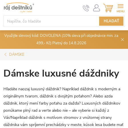
Prejsť
NÁKUPN
KOŠÍK
na
obsah
HĽADAŤ
Využijte slevový kód: DOVOLENA (10% sleva při objednávce min. za
499,- Kč) Platný do 14.8.2026
DÁMSKE
Dámske luxusné dáždniky
Hľadáte naozaj luxusný dáždnik? Napríklad dáždnik s moderným a
originálnym tvarom, dáždnik s dvojitým poťahom? Alebo azda
dáždnik, ktorý mení farby poťahu za dažďa? Luxusných dáždnikov
ponúkame plný rad a verte alebo nie – ale vyberie si každý z
Vás!Napríklad dáždnik s motívom stromov z vnútornej strany
dáždnika vám spríjemní prechádzky v meste, kúsok lesa budete mať