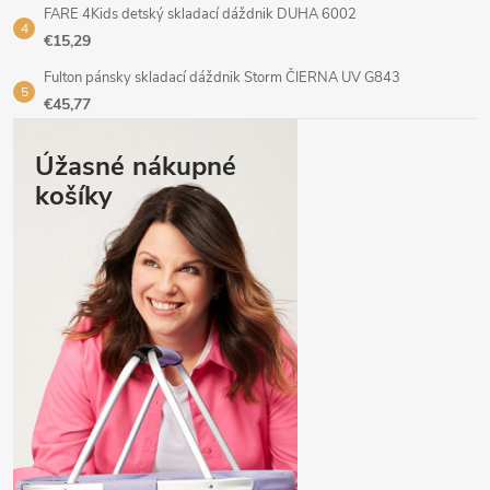
FARE 4Kids detský skladací dáždnik DUHA 6002
€15,29
Fulton pánsky skladací dáždnik Storm ČIERNA UV G843
€45,77
Úžasné nákupné
košíky