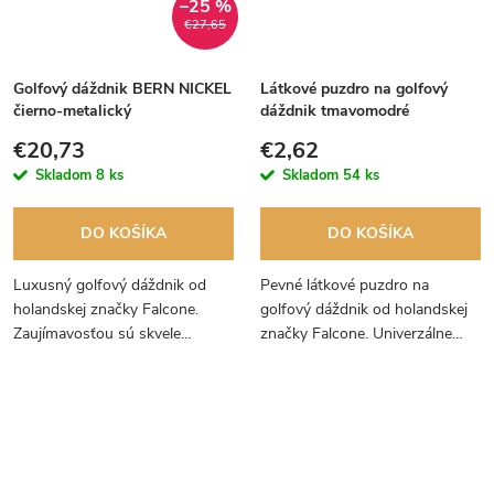
–25 %
€27,65
Golfový dáždnik BERN NICKEL
Látkové puzdro na golfový
čierno-metalický
dáždnik tmavomodré
€20,73
€2,62
Skladom
8 ks
Skladom
54 ks
DO KOŠÍKA
DO KOŠÍKA
Luxusný golfový dáždnik od
Pevné látkové puzdro na
holandskej značky Falcone.
golfový dáždnik od holandskej
Zaujímavosťou sú skvele
značky Falcone. Univerzálne
vypracované detaily.
puzdro, ktoré je vhodné pre
všetky dáždniky Falcone do
priemeru 130 cm. Odporúčame.