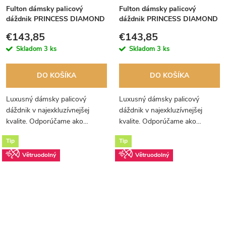
Fulton dámsky palicový
Fulton dámsky palicový
dáždnik PRINCESS DIAMOND
dáždnik PRINCESS DIAMOND
NAVY ROSE
PINK FOULARD
€143,85
€143,85
Skladom
3 ks
Skladom
3 ks
DO KOŠÍKA
DO KOŠÍKA
Luxusný dámsky palicový
Luxusný dámsky palicový
dáždnik v najexkluzívnejšej
dáždnik v najexkluzívnejšej
kvalite. Odporúčame ako
kvalite. Odporúčame ako
darček. Dáždnik sa dodáva
darček. Dáždnik je prekrásne
Tip
Tip
zabalený v hodvábnom papieri a
zabalený v hodvábnom papieri a
v luxusnej darčekovej krabici.
v luxusnej darčekovej krabici.
Větruodolný
Větruodolný