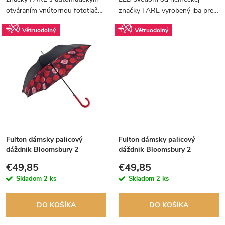
u
u
otváraním vnútornou fototlačou
značky FARE vyrobený iba pre
k
letnej oblohy.
Raj dáždnikov. Po zapnutí
k
Větruodolný
Větruodolný
svetielka sa rozsvietia drobné
t
hviezdičky.
t
o
o
v
v
Fulton dámsky palicový
Fulton dámsky palicový
dáždnik Bloomsbury 2
dáždnik Bloomsbury 2
FLOATING ROSES L754
GARDEN PARTY L754
€49,85
€49,85
Skladom
2 ks
Skladom
2 ks
DO KOŠÍKA
DO KOŠÍKA