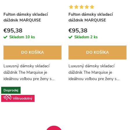
Fulton dámsky skladací
Fulton dámsky skladací
dáždnik MARQUISE
dáždnik MARQUISE
DIAMOND JACQUARD
DIAMOND LEOPARD PRINT
€95,38
€95,38
FLORAL L852
L852
Skladom
10 ks
Skladom
2 ks
DO KOŠÍKA
DO KOŠÍKA
Luxusný dámsky skladací
Luxusný dámsky skladací
dáždnik The Marquise je
dáždnik The Marquise je
ideálnou voľbou pre ženy s
ideálnou voľbou pre ženy s
elegantným štýlom. Strieborný
vycibreným vkusom. Elegantný
Doprodej
žakárový kvetinový dizajn,
dizajn, kožená rukoväť a štýlové
kožená rukoväť a štýlové
puzdro s pekným detailom z
Větruodolný
puzdro s pekným...
neho robí...