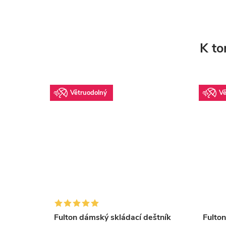
K to
Větruodolný
Vě
eštník
Fulton dámský skládací deštník
Fulto