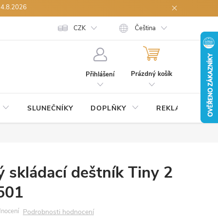
14.8.2026
h údajů
Spolupráce B2B
CZK
Reklamace zboží
Čeština
Odstoupení od sml
NÁKUPNÍ
KOŠÍK
Prázdný košík
Přihlášení
SLUNEČNÍKY
DOPLŇKY
REKLAMNÍ
S
 skládací deštník Tiny 2
501
Podrobnosti hodnocení