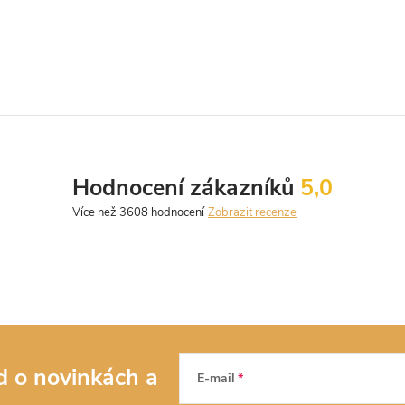
pro milovníky pravidelných linií.
Hodnocení zákazníků
5,0
Zobrazit recenze
ed o novinkách
a
E-mail