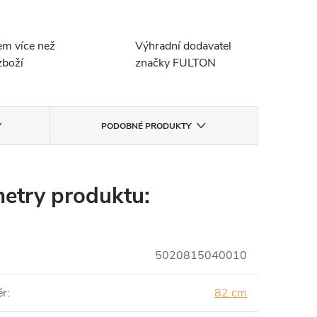
em více než
Výhradní dodavatel
boží
značky FULTON
PODOBNÉ PRODUKTY
etry produktu:
5020815040010
ěr
:
82 cm