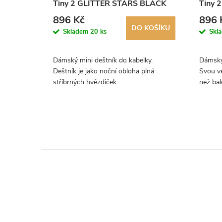
POT
Tiny 2 GLITTER STARS BLACK
Tiny 
L501
896 Kč
896 
KOŠÍKU
DO KOŠÍKU
Skladem
20 ks
Skl
ky. Svou
Dámský mini deštník do kabelky.
Dámský 
tší než
Deštník je jako noční obloha plná
Svou ve
Klasický
stříbrných hvězdiček.
než bal
.
Originá
Fulton.