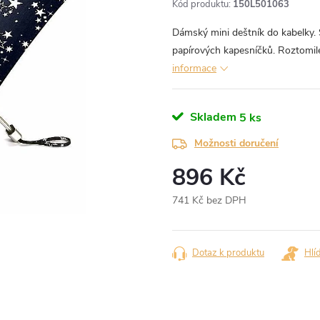
Kód produktu:
150L501063
Dámský mini deštník do kabelky. S
papírových kapesníčků. Roztomil
informace
Skladem
5 ks
Možnosti doručení
896 Kč
741 Kč bez DPH
Měrná
cena:
Dotaz k produktu
Hlí