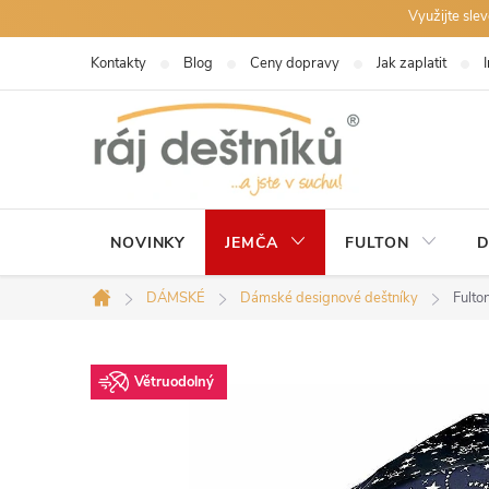
Přejít
Využijte sle
na
Kontakty
Blog
Ceny dopravy
Jak zaplatit
obsah
NOVINKY
JEMČA
FULTON
D
DÁMSKÉ
Dámské designové deštníky
Fulto
Domů
Větruodolný