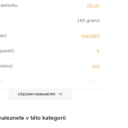
 deštníku
:
16 cm
160 gramů
ání
:
manuální
 panelů
:
6
odolný
:
ano
a
:
Fulton
VŠECHNY PARAMETRY
aleznete v této kategorii