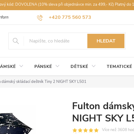
vový kód: DOVOLENA (10% sleva při objednávce min. za 499,- Kč) Platný do 
+420 775 560 573
Informace k nákupu
Obchodní podmínky
Podmínky ochrany osobníc
petra@rajdestniku.cz
HLEDAT
ÁMSKÉ
PÁNSKÉ
DĚTSKÉ
TEMATICKÉ
n dámský skládací deštník Tiny 2 NIGHT SKY L501
Fulton dámský
NIGHT SKY L