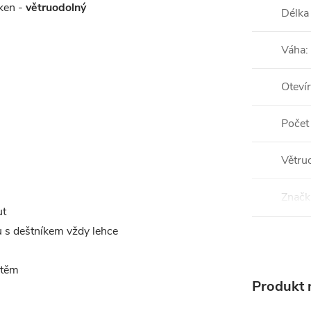
áken -
větruodolný
Délka
Váha
:
Otevír
Počet
Větru
Značk
ut
u s deštníkem vždy lehce
štěm
Produkt n