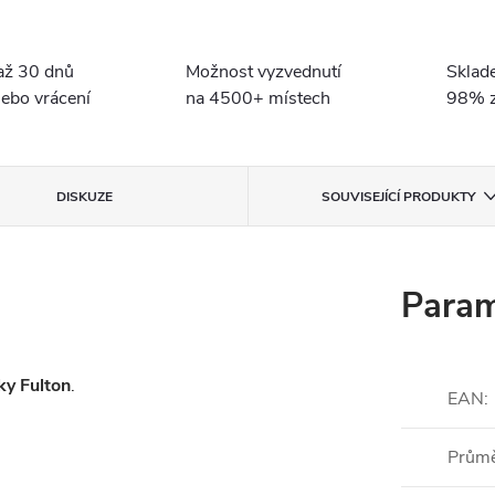
až 30 dnů
Možnost vyzvednutí
Sklad
ebo vrácení
na 4500+ místech
98% z
DISKUZE
SOUVISEJÍCÍ PRODUKTY
Param
ky Fulton
.
EAN
:
Prům