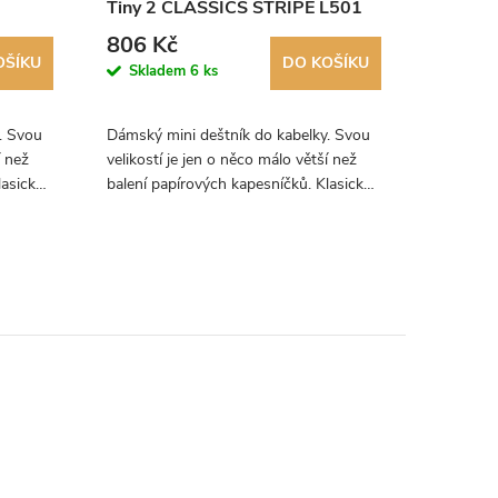
Tiny 2 CLASSICS STRIPE L501
Tiny 2
L501
806 Kč
896 K
OŠÍKU
DO KOŠÍKU
Skladem
6 ks
za 40 dní
. Svou
Dámský mini deštník do kabelky. Svou
Dámský m
í než
velikostí je jen o něco málo větší než
velikostí
lasický
balení papírových kapesníčků. Klasický
balení pa
a minimalistický vzor.
vzor s ne