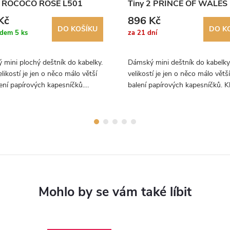
2 ROCOCO ROSE L501
Tiny 2 PRINCE OF WALES
CHECK L501
Kč
896 Kč
DO KOŠÍKU
DO K
adem
5 ks
za 21 dní
mini plochý deštník do kabelky.
Dámský mini deštník do kabelky
likostí je jen o něco málo větší
velikostí je jen o něco málo větš
ení papírových kapesníčků.
balení papírových kapesníčků. K
lní design z návrhářské dílny
a nadčasový vzor deštníku.