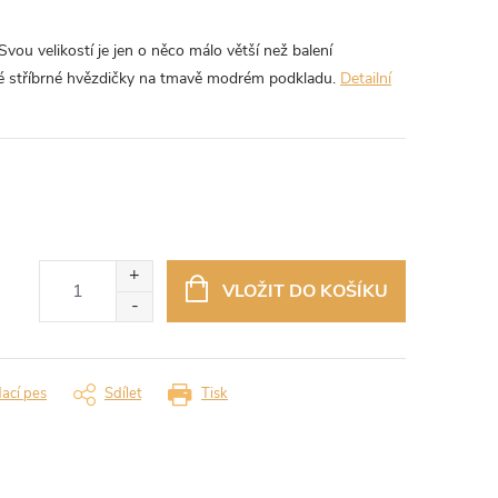
vou velikostí je jen o něco málo větší než balení
é stříbrné hvězdičky na tmavě modrém podkladu.
Detailní
VLOŽIT DO KOŠÍKU
dací pes
Sdílet
Tisk