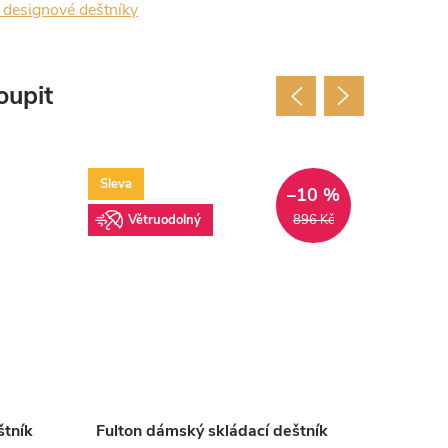
designové deštníky
oupit
Sleva
Vět
–10 %
Větruodolný
896 Kč
štník
Fulton dámský skládací deštník
Fulton 