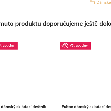
Dámské 
muto produktu doporučujeme ještě dok
truodolný
Větruodolný
n dámský skládací deštník
Fulton dámský skládací de