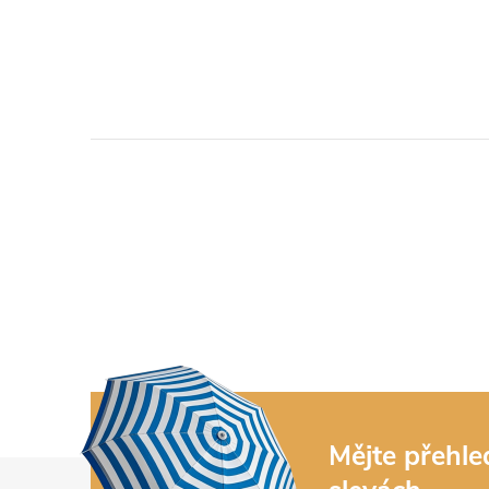
Mějte přehl
Z