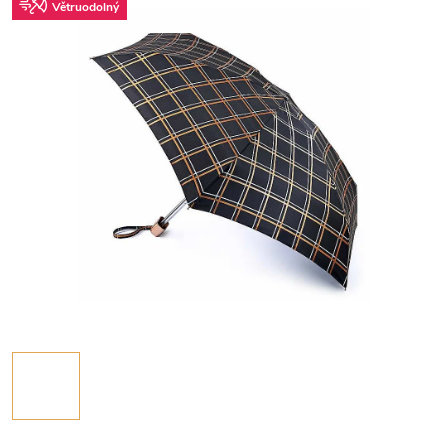
Větruodolný