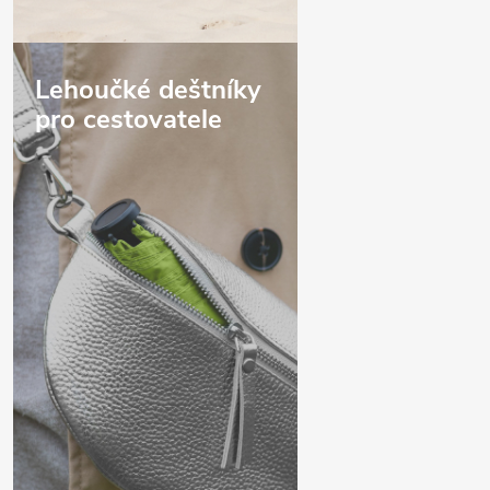
Lehoučké deštníky
pro cestovatele