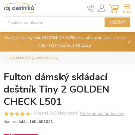
Přejít
NÁKUPN
KOŠÍK
na
obsah
HLEDAT
Využijte slevový kód: DOVOLENA (10% sleva při objednávce min. za
499,- Kč) Platný do 14.8.2026
Dámské designové deštníky
Fulton dámský skládací
deštník Tiny 2 GOLDEN
CHECK L501
Podrobnosti hodnocení
Kód produktu:
150L501041