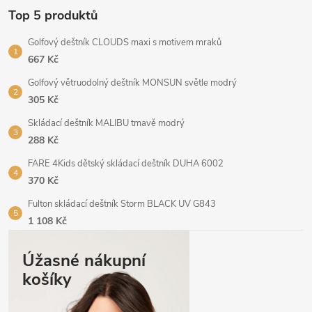
Top 5 produktů
Golfový deštník CLOUDS maxi s motivem mraků
667 Kč
Golfový větruodolný deštník MONSUN světle modrý
305 Kč
Skládací deštník MALIBU tmavě modrý
288 Kč
FARE 4Kids dětský skládací deštník DUHA 6002
370 Kč
Fulton skládací deštník Storm BLACK UV G843
1 108 Kč
Úžasné nákupní
košíky