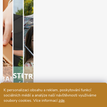
K personalizaci obsahu a reklam, poskytování funkcí
sociálních médií a analýze naší návštěvnosti využíváme
soubory cookies. Více informací
zde
.