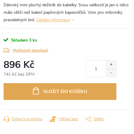
Dámský mini plochý deštník do kabelky. Svou velikostí je jen o něco
málo větší než balení papírových kapesníčků. Vzor pro milovníky
pravidelných linií.
Detailní informace
Skladem
3 ks
Možnosti doručení
896 Kč
741 Kč bez DPH
Měrná
cena:
VLOŽIT DO KOŠÍKU
Dotaz k produktu
Hlídací pes
Sdílet