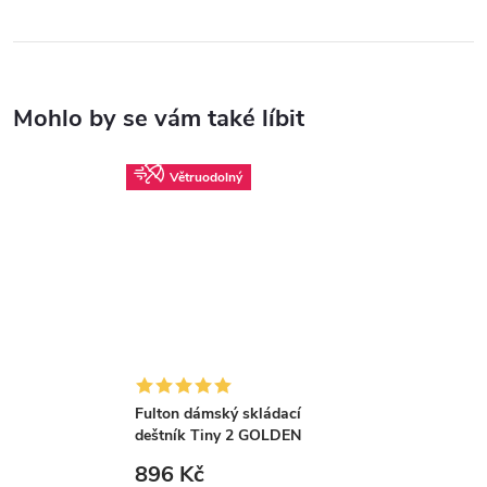
Větruodolný
Fulton dámský skládací
deštník Tiny 2 GOLDEN
CHECK L501
896 Kč