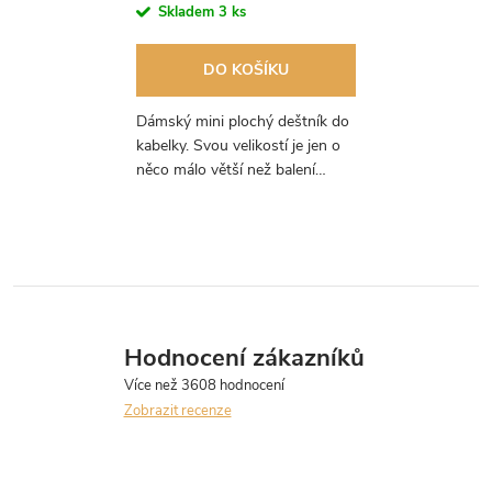
Skladem
3 ks
DO KOŠÍKU
Dámský mini plochý deštník do
kabelky. Svou velikostí je jen o
něco málo větší než balení
papírových kapesníčků. Vzor
pro milovníky pravidelných linií.
Hodnocení zákazníků
Zobrazit recenze