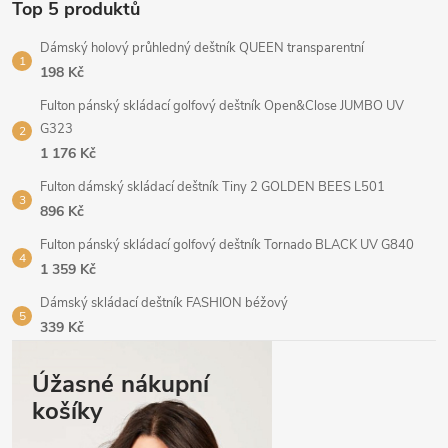
Top 5 produktů
Dámský holový průhledný deštník QUEEN transparentní
198 Kč
Fulton pánský skládací golfový deštník Open&Close JUMBO UV
G323
1 176 Kč
Fulton dámský skládací deštník Tiny 2 GOLDEN BEES L501
896 Kč
Fulton pánský skládací golfový deštník Tornado BLACK UV G840
1 359 Kč
Dámský skládací deštník FASHION béžový
339 Kč
Úžasné nákupní
košíky