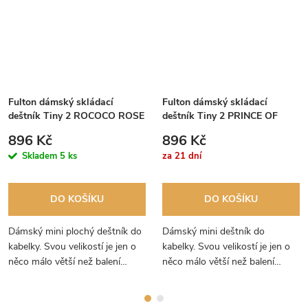
Fulton dámský skládací
Fulton dámský skládací
deštník Tiny 2 ROCOCO ROSE
deštník Tiny 2 PRINCE OF
L501
WALES CHECK L501
896 Kč
896 Kč
Skladem
5 ks
za 21 dní
DO KOŠÍKU
DO KOŠÍKU
Dámský mini plochý deštník do
Dámský mini deštník do
kabelky. Svou velikostí je jen o
kabelky. Svou velikostí je jen o
něco málo větší než balení
něco málo větší než balení
papírových kapesníčků.
papírových kapesníčků. Klasický
Originální design z návrhářské
a nadčasový vzor deštníku.
dílny Fulton.