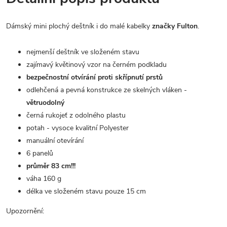
Dámský mini plochý deštník i do malé kabelky
značky Fulton
.
nejmenší deštník ve složeném stavu
zajímavý květinový vzor na černém podkladu
bezpečnostní otvírání proti skřípnutí prstů
odlehčená a pevná konstrukce ze skelných vláken -
větruodolný
černá rukojeť z odolného plastu
potah - vysoce kvalitní Polyester
manuální otevírání
6 panelů
průměr 83 cm!!!
váha 160 g
délka ve složeném stavu pouze 15 cm
Upozornění: