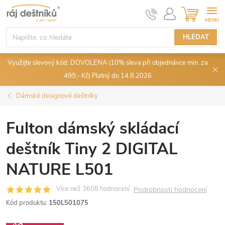
Přejít
NÁKUPN
KOŠÍK
na
obsah
HLEDAT
Využijte slevový kód: DOVOLENA (10% sleva při objednávce min. za
499,- Kč) Platný do 14.8.2026
Dámské designové deštníky
Fulton dámský skládací
deštník Tiny 2 DIGITAL
NATURE L501
Podrobnosti hodnocení
Kód produktu:
150L501075