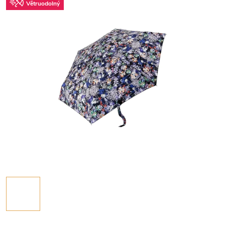
Větruodolný