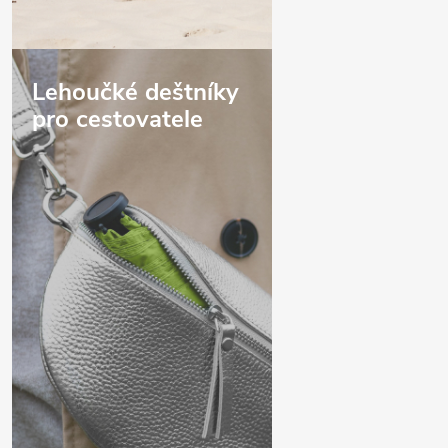
Lehoučké deštníky
pro cestovatele