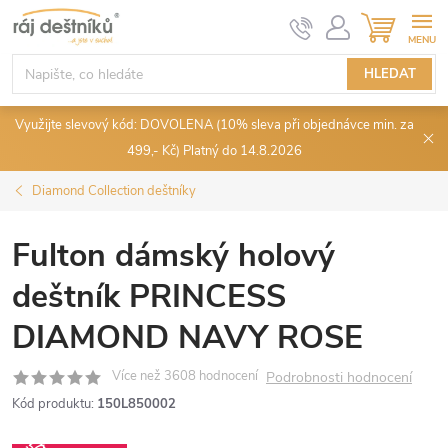
Přejít
NÁKUPN
KOŠÍK
na
obsah
HLEDAT
Využijte slevový kód: DOVOLENA (10% sleva při objednávce min. za
499,- Kč) Platný do 14.8.2026
Diamond Collection deštníky
Fulton dámský holový
deštník PRINCESS
DIAMOND NAVY ROSE
Podrobnosti hodnocení
Kód produktu:
150L850002