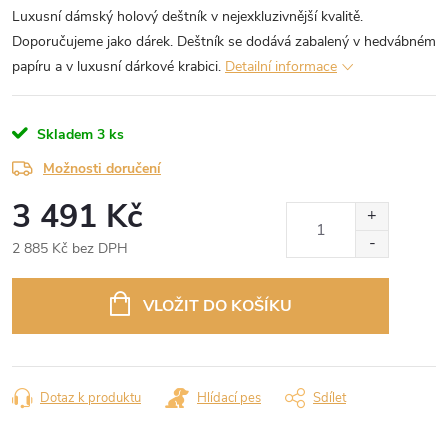
Luxusní dámský holový deštník v nejexkluzivnější kvalitě.
Doporučujeme jako dárek. Deštník se dodává zabalený v hedvábném
papíru a v luxusní dárkové krabici.
Detailní informace
Skladem
3 ks
Možnosti doručení
3 491 Kč
2 885 Kč bez DPH
Měrná
cena:
VLOŽIT DO KOŠÍKU
Dotaz k produktu
Hlídací pes
Sdílet