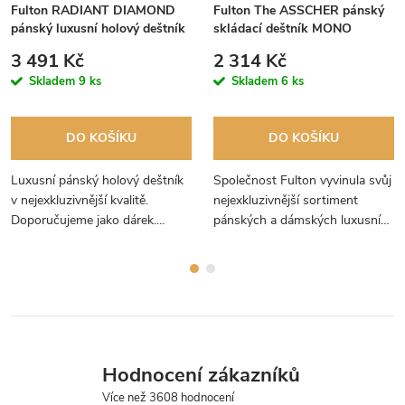
Fulton RADIANT DIAMOND
Fulton The ASSCHER pánský
pánský luxusní holový deštník
skládací deštník MONO
TONAL HERRINGBONE
HOUNDSTOOTH UV50 G853
3 491 Kč
2 314 Kč
Skladem
9 ks
Skladem
6 ks
DO KOŠÍKU
DO KOŠÍKU
Luxusní pánský holový deštník
Společnost Fulton vyvinula svůj
v nejexkluzivnější kvalitě.
nejexkluzivnější sortiment
Doporučujeme jako dárek.
pánských a dámských luxusních
Deštník je překrásně zabalen v
deštníků Diamond Collection.
hedvábném papíru a v luxusní
dárkové krabici.
Hodnocení zákazníků