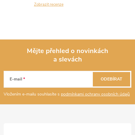
Zobrazit recenze
Mějte přehled o novinkách
a slevách
Z
á
E-mail
ODEBÍRAT
p
Vložením e-mailu souhlasíte s
podmínkami ochrany osobních údajů
a
t
í