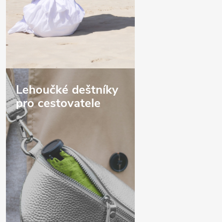
Lehoučké deštníky
pro cestovatele