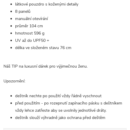
látkové pouzdro s koženými detaily
8 panelů
manuální otevírání
průměr 104 cm
hmotnost 596 g
UV až do UPF50 +
délka ve složeném stavu 76 cm
Náš TIP na luxusní dárek pro výjimečnou ženu.
Upozornění:
deštník nechte po použití vždy řádně vyschnout
před použitím - po rozepnutí zapínacího pásku s deštníkem
vždy lehce zatřeste aby se uvolnily jednotlivé dráty.
deštník slouží výhradně jako ochrana před deštěm