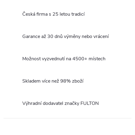
O
v
Česká firma s 25 letou tradicí
l
á
Garance až 30 dnů výměny nebo vrácení
d
a
Možnost vyzvednutí na 4500+ místech
c
Skladem více než 98% zboží
í
p
Výhradní dodavatel značky FULTON
r
v
k