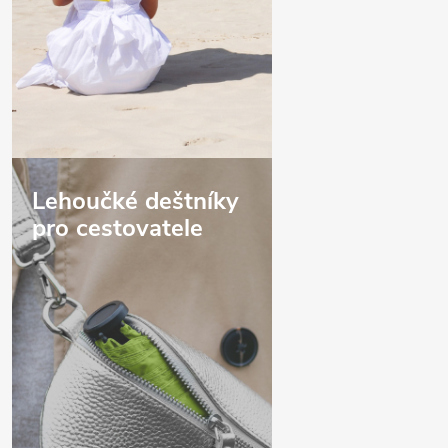
Lehoučké deštníky
pro cestovatele