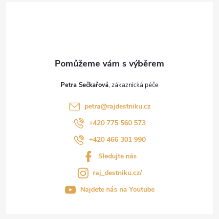
í
Petra Sečkařová
petra
@
rajdestniku.cz
+420 775 560 573
+420 466 301 990
Sledujte nás
raj_destniku.cz/
Najdete nás na Youtube