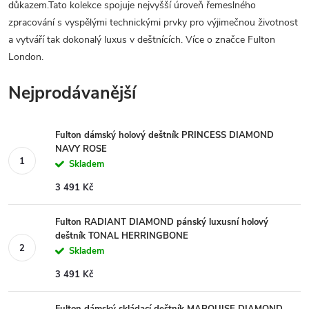
důkazem.Tato kolekce spojuje nejvyšší úroveň řemeslného
zpracování s vyspělými technickými prvky pro výjimečnou životnost
a vytváří tak dokonalý luxus v deštnících. Více o značce Fulton
London.
Nejprodávanější
Fulton dámský holový deštník PRINCESS DIAMOND
NAVY ROSE
Skladem
3 491 Kč
Fulton RADIANT DIAMOND pánský luxusní holový
deštník TONAL HERRINGBONE
Skladem
3 491 Kč
Fulton dámský skládací deštník MARQUISE DIAMOND