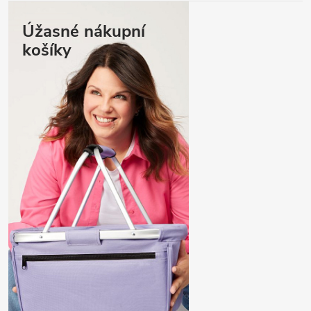
Úžasné nákupní
košíky