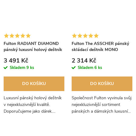
Fulton RADIANT DIAMOND
Fulton The ASSCHER pánský
pánský luxusní holový deštník
skládací deštník MONO
TONAL HERRINGBONE
HOUNDSTOOTH UV50 G853
3 491 Kč
2 314 Kč
Skladem
9 ks
Skladem
6 ks
DO KOŠÍKU
DO KOŠÍKU
Luxusní pánský holový deštník
Společnost Fulton vyvinula svůj
v nejexkluzivnější kvalitě.
nejexkluzivnější sortiment
Doporučujeme jako dárek.
pánských a dámských luxusních
Deštník je překrásně zabalen v
deštníků Diamond Collection.
hedvábném papíru a v luxusní
dárkové krabici.