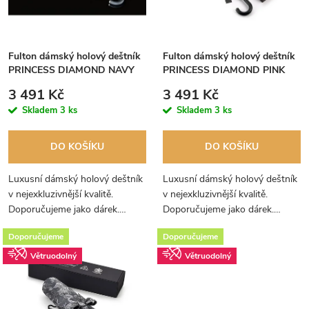
i
í
s
p
Fulton dámský holový deštník
Fulton dámský holový deštník
p
PRINCESS DIAMOND NAVY
PRINCESS DIAMOND PINK
r
ROSE
FOULARD
r
3 491 Kč
3 491 Kč
o
Skladem
3 ks
Skladem
3 ks
o
d
DO KOŠÍKU
DO KOŠÍKU
d
u
Luxusní dámský holový deštník
Luxusní dámský holový deštník
u
v nejexkluzivnější kvalitě.
v nejexkluzivnější kvalitě.
k
Doporučujeme jako dárek.
Doporučujeme jako dárek.
k
Deštník se dodává zabalený v
Deštník je překrásně zabalen v
t
Doporučujeme
Doporučujeme
hedvábném papíru a v luxusní
hedvábném papíru a v luxusní
t
dárkové krabici.
dárkové krabici.
Větruodolný
Větruodolný
ů
ů