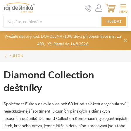
Přejít
NÁKUPN
KOŠÍK
na
obsah
HLEDAT
Využijte slevový kód: DOVOLENA (10% sleva při objednávce min. za
499,- Kč) Platný do 14.8.2026
FULTON
Diamond Collection
deštníky
Společnost Fulton oslavila více než 60 let od založení a vyvinula svůj
nejexkluzivnější sortiment luxusních pánských a dámských
luxusních deštníků Diamond Collection.Kombinace nejelegantnějších
látek, krásného dřeva, jemné kůže a detailního zpracování jsou toho