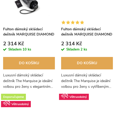
Fulton dámský skládací
Fulton dámský skládací
deštník MARQUISE DIAMOND
deštník MARQUISE DIAMOND
JACQUARD FLORAL L852
LEOPARD PRINT L852
2 314 Kč
2 314 Kč
Skladem
10 ks
Skladem
2 ks
DO KOŠÍKU
DO KOŠÍKU
Luxusní dámský skládací
Luxusní dámský skládací
deštník The Marquise je ideální
deštník The Marquise je ideální
volbou pro ženy s elegantním
volbou pro ženy s vytříbeným
stylem. Stříbrný žakárový
vkusem. Elegantní design,
Doporučujeme
Větruodolný
květinový design, kožená
kožená rukojeť a stylové
rukojeť a stylové pouzdro s
pouzdro s hezkým detailem z
Větruodolný
hezkým...
něj činí...