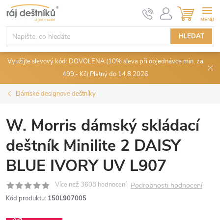
Přejít
NÁKUPN
KOŠÍK
na
obsah
HLEDAT
Využijte slevový kód: DOVOLENA (10% sleva při objednávce min. za
499,- Kč) Platný do 14.8.2026
Dámské designové deštníky
W. Morris dámský skládací
deštník Minilite 2 DAISY
BLUE IVORY UV L907
Podrobnosti hodnocení
Kód produktu:
150L907005