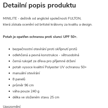
Detailní popis produktu
MINILITE - deštník od anglické společnosti FULTON,
která získala ocenění od britské královny za kvalitu a design.
Potah je opatřen ochranou proti slunci UPF 50+.
bezpečnostní otevírání proti skřípnutí prstů
odlehčená a pevná konstrukce - větruodolná
černá rukojeť ze dřeva pro příjemné držení
potah vysoce kvalitní Polyester UV ochranou 50+
manuální otevírání
8 panelů
průměr 96 cm
váha pouze 240 g
délka ve složeném stavu 25 cm
Upozornění: