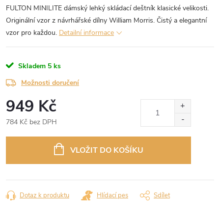
FULTON MINILITE dámský lehký skládací deštník klasické velikosti.
Originální vzor z návrhářské dílny William Morris. Čistý a elegantní
vzor pro každou.
Detailní informace
Skladem
5 ks
Možnosti doručení
949 Kč
784 Kč bez DPH
Měrná
cena:
VLOŽIT DO KOŠÍKU
Dotaz k produktu
Hlídací pes
Sdílet