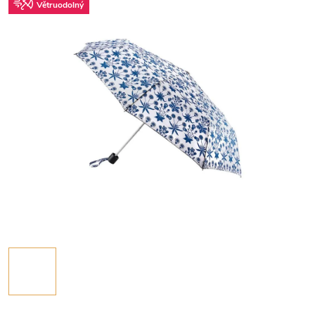
Větruodolný