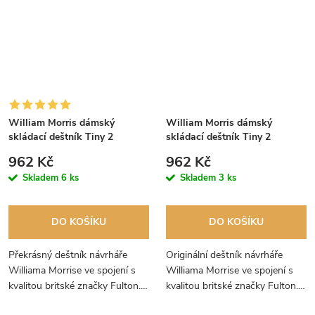
William Morris dámský
William Morris dámský
skládací deštník Tiny 2
skládací deštník Tiny 2
FOREST PLUM L713
WILHEMINA L713
962 Kč
962 Kč
Skladem
6 ks
Skladem
3 ks
DO KOŠÍKU
DO KOŠÍKU
Překrásný deštník návrháře
Originální deštník návrháře
Williama Morrise ve spojení s
Williama Morrise ve spojení s
kvalitou britské značky Fulton.
kvalitou britské značky Fulton.
Každý deštník je vyráběn ručně,
Každý deštník je vyráběn ručně,