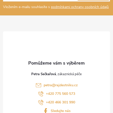
p
Vložením e-mailu souhlasíte s
podmínkami ochrany osobních údajů
a
t
í
Petra Sečkařová
petra
@
rajdestniku.cz
+420 775 560 573
+420 466 301 990
Sledujte nás