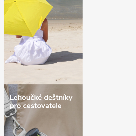
Lehoučké deštníky
pro cestovatele