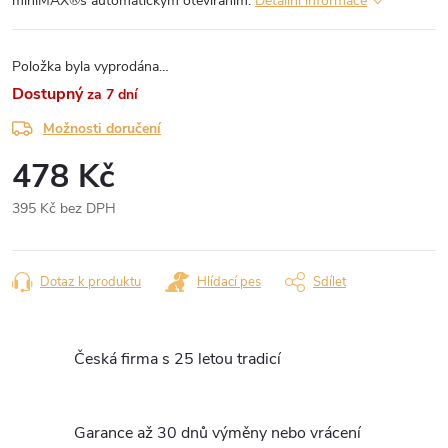
miniMAX®s automatickým otevíráním.
Detailní informace
Položka byla vyprodána…
za 7 dní
Možnosti doručení
478 Kč
395 Kč bez DPH
Měrná
cena:
Dotaz k produktu
Hlídací pes
Sdílet
Česká firma s 25 letou tradicí
Garance až 30 dnů výměny nebo vrácení