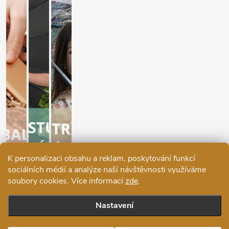
K personalizaci obsahu a reklam, poskytování funkcí
sociálních médií a analýze naší návštěvnosti využíváme
soubory cookies. Více informací
zde
.
Nastavení
Copyright 2026
Ráj deštníků
. Všechna práva vyhrazena.
Upravit
nastavení cookies