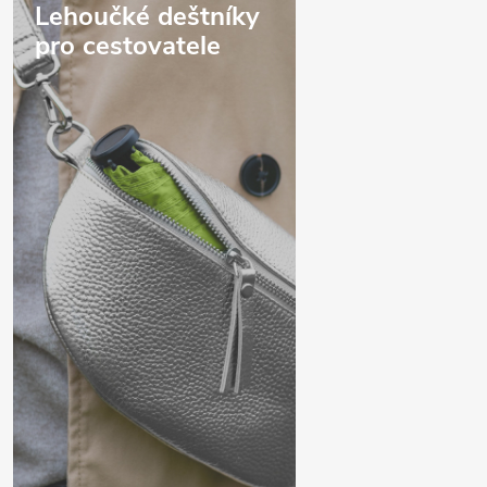
Lehoučké deštníky
pro cestovatele