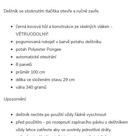
Deštník se stisknutím tlačítka otevře a ručně zavře.
černá kovová hůl a konstrukce ze skelných vláken -
VĚTRUODOLNÝ!
pogumovaná rukojeť v barvě potahu deštníku
potah Polyester Pongee
automatické otevírání
8 panelů
průměr 100 cm
délka ve složeném stavu 29 cm
váha 340 gramů
Upozornění:
deštník nechte po použití vždy řádně vyschnout
před použitím - po rozepnutí zapínacího pásku s deštníkem
vždy lehce zatřeste aby se uvolnily jednotlivé dráty.