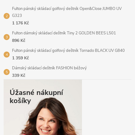
Fulton pánský skládací golfový deštník Open&Close JUMBO UV
G323
1 176 Kč
Fulton dámský skládací deštník Tiny 2 GOLDEN BEES L501
896 Kč
Fulton pánský skládací golfový deštník Tornado BLACK UV G840
1 359 Kč
Dámský skládací deštník FASHION béžový
339 Kč
Úžasné nákupní
košíky