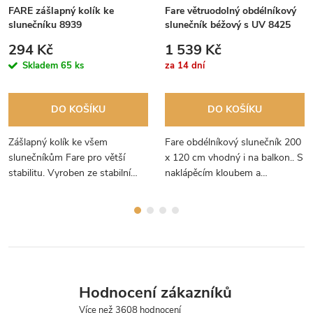
FARE zášlapný kolík ke
Fare větruodolný obdélníkový
slunečníku 8939
slunečník béžový s UV 8425
294 Kč
1 539 Kč
Skladem
65 ks
za 14 dní
DO KOŠÍKU
DO KOŠÍKU
Zášlapný kolík ke všem
Fare obdélníkový slunečník 200
slunečníkům Fare pro větší
x 120 cm vhodný i na balkon.. S
stabilitu. Vyroben ze stabilní
naklápěcím kloubem a
oceli. Jednoduchá manipulace a
větruodolnou konstrukcí ze
snadné upevnění slunečníku.
skelných vláken s UV ochranou
50+. Německá kvalita výrobce
Fare.
Hodnocení zákazníků