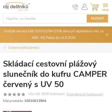
Přejít
NÁKUPN
KOŠÍK
na
obsah
HLEDAT
Využijte slevový kód: DOVOLENA (10% sleva při objednávce min. za
499,- Kč) Platný do 14.8.2026
Cestovní příslušenství
Skládací cestovní plážový
slunečník do kufru CAMPER
červený s UV 50
Podrobnosti hodnocení
Kód produktu:
10010613904