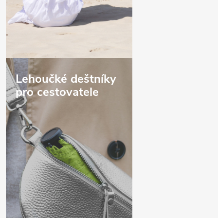
Lehoučké deštníky
pro cestovatele