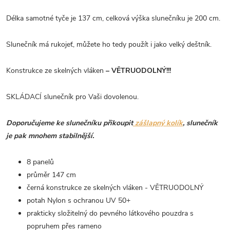
Délka samotné tyče je 137 cm, celková výška slunečníku je 200 cm.
Slunečník má rukojeť, můžete ho tedy použít i jako velký deštník.
Konstrukce ze skelných vláken
– VĚTRUODOLNÝ!!!
SKLÁDACÍ slunečník pro Vaši dovolenou.
Doporučujeme ke slunečníku přikoupit
zášlapný kolík
, slunečník
je pak mnohem stabilnější.
8 panelů
průměr 147 cm
černá konstrukce ze skelných vláken - VĚTRUODOLNÝ
potah Nylon s ochranou UV 50+
prakticky složitelný do pevného látkového pouzdra s
popruhem přes rameno