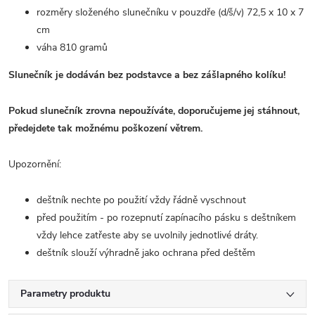
rozměry složeného slunečníku v pouzdře (d/š/v) 72,5 x 10 x 7
cm
váha 810 gramů
Slunečník je dodáván bez podstavce a bez zášlapného kolíku!
Pokud slunečník zrovna nepoužíváte, doporučujeme jej stáhnout,
předejdete tak možnému poškození větrem.
Upozornění:
deštník nechte po použití vždy řádně vyschnout
před použitím - po rozepnutí zapínacího pásku s deštníkem
vždy lehce zatřeste aby se uvolnily jednotlivé dráty.
deštník slouží výhradně jako ochrana před deštěm
Parametry produktu