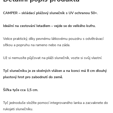
CAMPER – skládací plážový slunečník s UV ochranou 50+.
Ideální na cestování letadlem – vejde se do velkého kufru.
Velice praktický, díky pevnému látkovému pouzdru s odvětrávací
síťkou a popruhu na rameno nebo na záda.
Už si nemusíte půjčovat na pláži slunečník, vozte si svůj vlastní.
Tyč slunečníku je ze skelných vláken a na konci má 8 cm dlouhý
plastový hrot pro zabodnutí do země.
Šířka tyče cca 1,5 cm.
Tyč jednoduše složíte pomocí integrovaného lanka a zacvaknete do
rukojeti slunečníku.