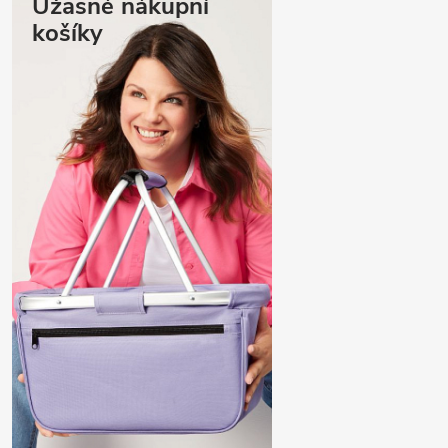
Úžasné nákupní
košíky