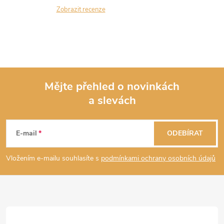
Zobrazit recenze
Mějte přehled o novinkách
a slevách
Z
á
E-mail
ODEBÍRAT
p
Vložením e-mailu souhlasíte s
podmínkami ochrany osobních údajů
a
t
í