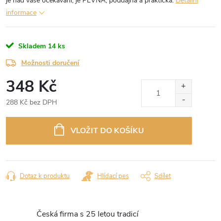
je nad vaše očekávání, je PEVNÁ, poddajná a praktická.
Detailní
informace
Skladem
14 ks
Možnosti doručení
348 Kč
288 Kč bez DPH
Měrná
cena:
VLOŽIT DO KOŠÍKU
Dotaz k produktu
Hlídací pes
Sdílet
Česká firma s 25 letou tradicí