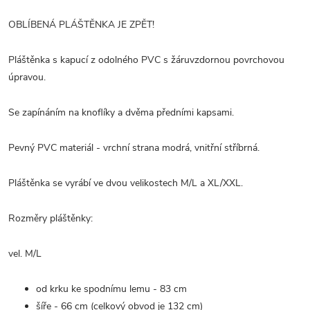
OBLÍBENÁ PLÁŠTĚNKA JE ZPĚT!
Pláštěnka s kapucí z odolného PVC s žáruvzdornou povrchovou
úpravou.
Se zapínáním na knoflíky a dvěma předními kapsami.
Pevný PVC materiál - vrchní strana modrá, vnitřní stříbrná.
Pláštěnka se vyrábí ve dvou velikostech M/L a XL/XXL.
Rozměry pláštěnky:
vel. M/L
od krku ke spodnímu lemu - 83 cm
šíře - 66 cm (celkový obvod je 132 cm)