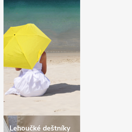
Lehoučké deštníky