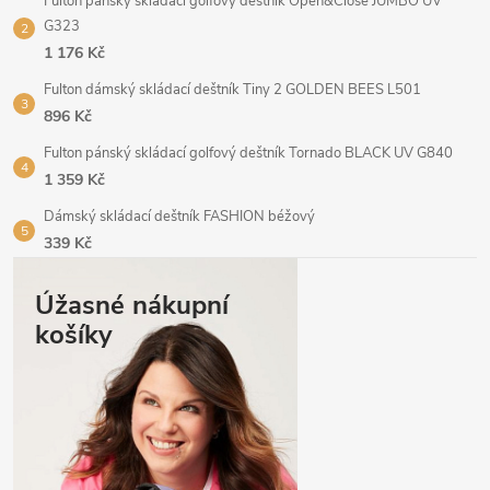
Fulton pánský skládací golfový deštník Open&Close JUMBO UV
G323
1 176 Kč
Fulton dámský skládací deštník Tiny 2 GOLDEN BEES L501
896 Kč
Fulton pánský skládací golfový deštník Tornado BLACK UV G840
1 359 Kč
Dámský skládací deštník FASHION béžový
339 Kč
Úžasné nákupní
košíky