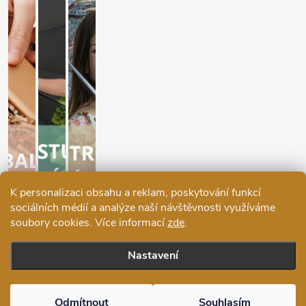
K personalizaci obsahu a reklam, poskytování funkcí
sociálních médií a analýze naší návštěvnosti využíváme
soubory cookies. Více informací
zde
.
Nastavení
Copyright 2026
Ráj deštníků
. Všechna práva vyhrazena.
Upravit
nastavení cookies
Odmítnout
Souhlasím