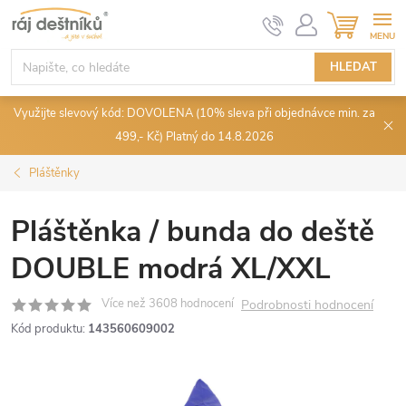
Přejít
NÁKUPN
KOŠÍK
na
obsah
HLEDAT
Využijte slevový kód: DOVOLENA (10% sleva při objednávce min. za
499,- Kč) Platný do 14.8.2026
Pláštěnky
Pláštěnka / bunda do deště
DOUBLE modrá XL/XXL
Podrobnosti hodnocení
Kód produktu:
143560609002