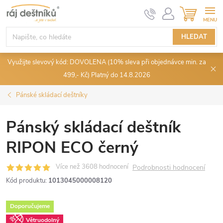
Přejít
NÁKUPN
KOŠÍK
na
obsah
HLEDAT
Využijte slevový kód: DOVOLENA (10% sleva při objednávce min. za
499,- Kč) Platný do 14.8.2026
Pánské skládací deštníky
Pánský skládací deštník
RIPON ECO černý
Podrobnosti hodnocení
Kód produktu:
1013045000008120
Doporučujeme
Větruodolný