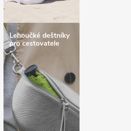
Lehoučké deštníky
pro cestovatele