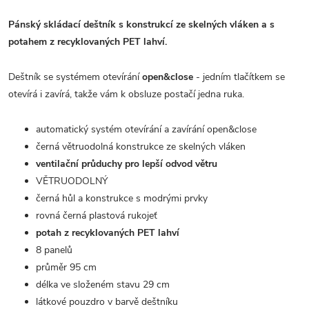
Pánský skládací deštník s konstrukcí ze skelných vláken a s
potahem z recyklovaných PET lahví.
Deštník se systémem otevírání
open&close
- jedním tlačítkem se
otevírá i zavírá, takže vám k obsluze postačí jedna ruka.
automatický systém otevírání a zavírání open&close
černá větruodolná konstrukce ze skelných vláken
ventilační průduchy pro lepší odvod větru
VĚTRUODOLNÝ
černá hůl a konstrukce s modrými prvky
rovná černá plastová rukojeť
potah z recyklovaných PET lahví
8 panelů
průměr 95 cm
délka ve složeném stavu 29 cm
látkové pouzdro v barvě deštníku