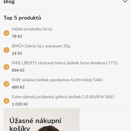
Blog
Top 5 produktů
Háček na kabelku černý
78 Kč
JEMČA Zelený čaj s ananasem 30g
24 Kč
FARE LIBERTY obrácený holový deštník černo-limetkový 7715
694 Kč
FARE skládací deštník open&close ALVIN hnědý 5460
480 Kč
Fulton dámský průhledný golfový deštník CLEARVIEW S841
1 030 Kč
Úžasné nákupní
košíky