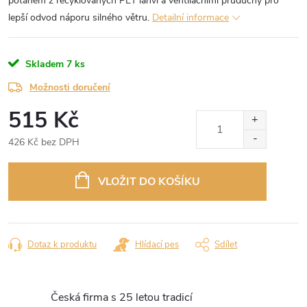
potahem z recyklovaných PET lahví a ventilačními průduchy pro
lepší odvod náporu silného větru.
Detailní informace
Skladem
7 ks
Možnosti doručení
515 Kč
426 Kč bez DPH
Měrná
cena:
VLOŽIT DO KOŠÍKU
Dotaz k produktu
Hlídací pes
Sdílet
Česká firma s 25 letou tradicí