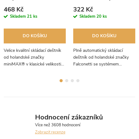
468 Kč
322 Kč
Skladem
21 ks
Skladem
20 ks
DO KOŠÍKU
DO KOŠÍKU
Velice kvalitní skládací deštník
Plně automatický skládací
od holandské značky
deštník od holandské značky
miniMAX® v klasické velikosti
Falconetti se systémem
se systémem automatického
automatického otevírání a
otevírání a zavírání jedním
zavírání jedním tlačítkem
tlačítkem.
Open&Close.
Hodnocení zákazníků
Zobrazit recenze