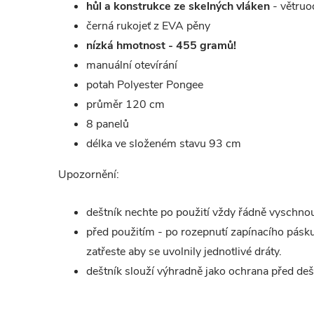
hůl a konstrukce ze skelných vláken
- větruo
černá rukojeť z EVA pěny
nízká hmotnost - 455 gramů!
manuální otevírání
potah Polyester Pongee
průměr 120 cm
8 panelů
délka ve složeném stavu 93 cm
Upozornění:
deštník nechte po použití vždy řádně vyschno
před použitím - po rozepnutí zapínacího pásk
zatřeste aby se uvolnily jednotlivé dráty.
deštník slouží výhradně jako ochrana před de