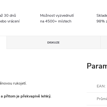
až 30 dnů
Možnost vyzvednutí
Sklad
ebo vrácení
na 4500+ místech
98% z
DISKUZE
Param
ěnovou rukojetí.
EAN
:
a přitom je překvapivě lehký.
Prům