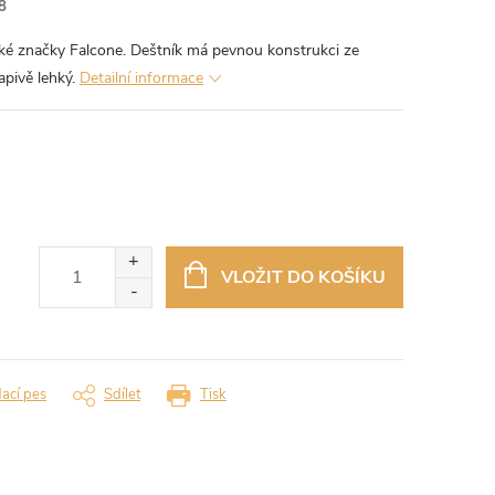
8
ské značky Falcone. Deštník má pevnou konstrukci ze
apivě lehký.
Detailní informace
VLOŽIT DO KOŠÍKU
dací pes
Sdílet
Tisk