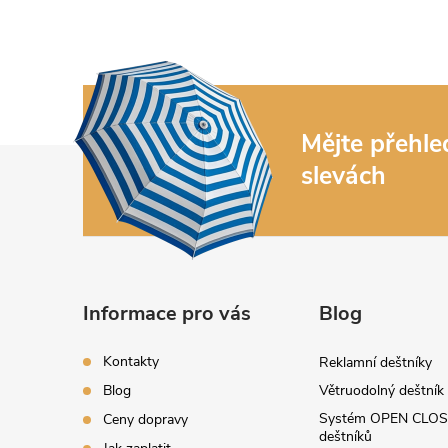
Mějte přehl
Z
slevách
á
p
a
Informace pro vás
Blog
t
Kontakty
Reklamní deštníky
í
Blog
Větruodolný deštník
Systém OPEN CLOS
Ceny dopravy
deštníků