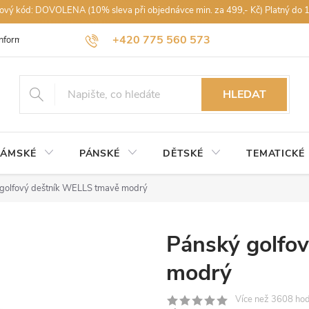
vový kód: DOVOLENA (10% sleva při objednávce min. za 499,- Kč) Platný do 
+420 775 560 573
Informace k nákupu
Obchodní podmínky
Podmínky ochrany osobníc
petra@rajdestniku.cz
HLEDAT
ÁMSKÉ
PÁNSKÉ
DĚTSKÉ
TEMATICKÉ
golfový deštník WELLS tmavě modrý
Pánský golfo
modrý