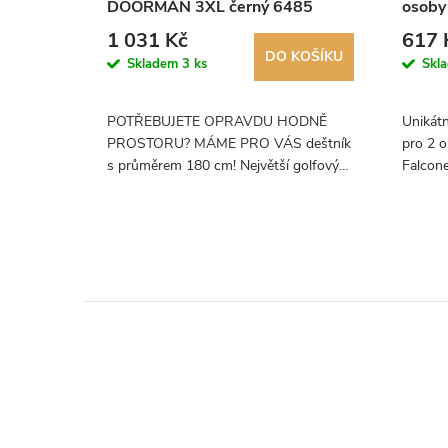
S669
DOORMAN 3XL černý 6485
osoby
1 031 Kč
617 
KOŠÍKU
DO KOŠÍKU
Skladem
3 ks
Skl
ík značky
POTŘEBUJETE OPRAVDU HODNĚ
Unikátn
0 cm.
PROSTORU? MÁME PRO VÁS deštník
pro 2 
s průměrem 180 cm! Největší golfový
Falcon
tník má
deštník.
přírody