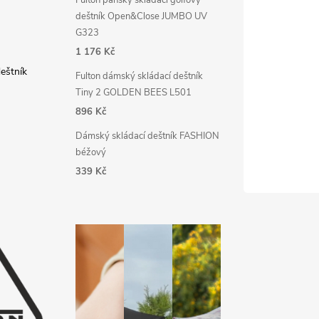
deštník Open&Close JUMBO UV
G323
1 176 Kč
deštník
Fulton dámský skládací deštník
Tiny 2 GOLDEN BEES L501
896 Kč
Dámský skládací deštník FASHION
béžový
339 Kč