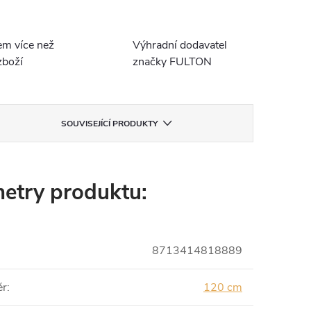
em více než
Výhradní dodavatel
boží
značky FULTON
SOUVISEJÍCÍ PRODUKTY
etry produktu:
8713414818889
ěr
:
120 cm