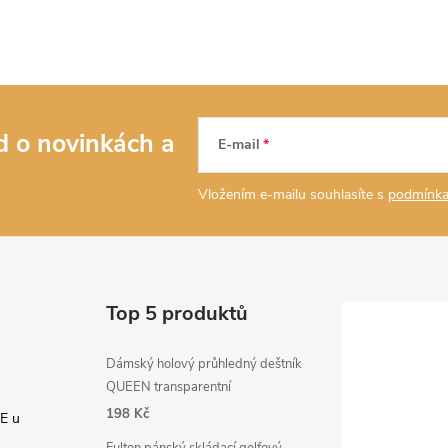
ed o novinkách
a
E-mail
Vložením e-mailu souhlasíte s
podmínka
Top 5 produktů
Dámský holový průhledný deštník
QUEEN transparentní
198 Kč
E u
Fulton pánský skládací golfový