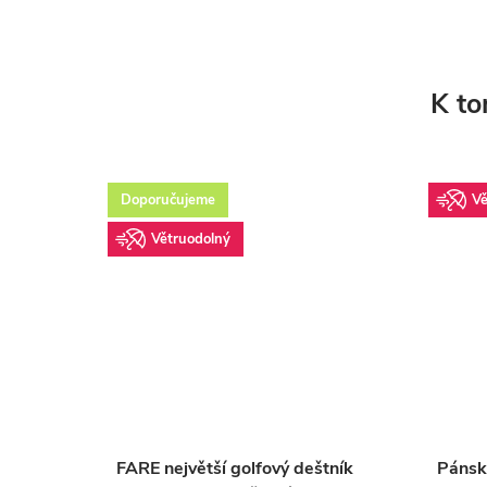
K to
Doporučujeme
Vě
Větruodolný
štník
FARE největší golfový deštník
Pánský