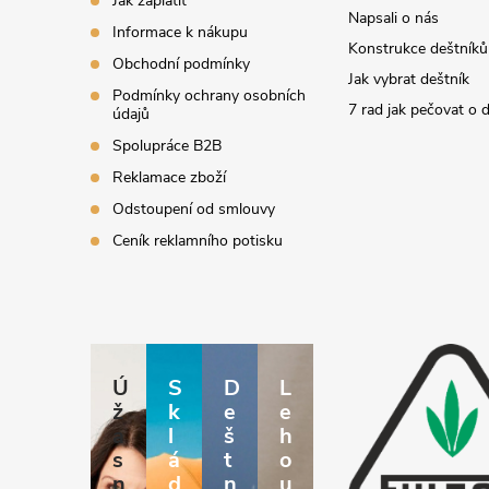
Jak zaplatit
Napsali o nás
Informace k nákupu
Konstrukce deštníků
Obchodní podmínky
Jak vybrat deštník
Podmínky ochrany osobních
7 rad jak pečovat o 
údajů
Spolupráce B2B
Reklamace zboží
Odstoupení od smlouvy
Ceník reklamního potisku
Ú
S
D
L
ž
k
e
e
a
l
š
h
s
á
t
o
n
d
n
u