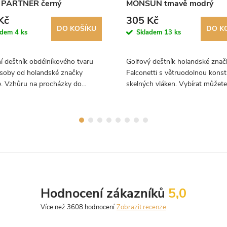
 PARTNER černý
MONSUN tmavě modrý
Kč
305 Kč
DO KOŠÍKU
DO K
adem
4 ks
Skladem
13 ks
í deštník obdélníkového tvaru
Golfový deštník holandské znač
osoby od holandské značky
Falconetti s větruodolnou konst
e. Vzhůru na procházky do
skelných vláken. Vybírat můžete
 ve dvou i za deštivého počasí.
čtrnácti barev.
Hodnocení zákazníků
5,0
Zobrazit recenze