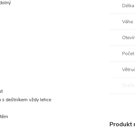
dolný
Délka
Váha
:
Otevír
Počet
Větru
Značk
ut
u s deštníkem vždy lehce
štěm
Produkt n