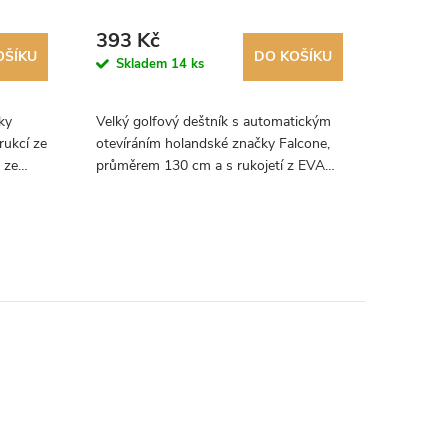
deštník
393 Kč
587 K
OŠÍKU
DO KOŠÍKU
Skladem
14 ks
Skla
ky
Velký golfový deštník s automatickým
Extra vel
rukcí ze
otevíráním holandské značky Falcone,
s průměr
 ze
průměrem 130 cm a s rukojetí z EVA
značky Fa
pěny, která se příjemně drží.
skelných 