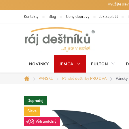
Přejít
Využijte sle
na
Kontakty
Blog
Ceny dopravy
Jak zaplatit
obsah
NOVINKY
JEMČA
FULTON
D
PÁNSKÉ
Pánské deštníky PRO DVA
Pánský 
Domů
Doprodej
Sleva
Větruodolný