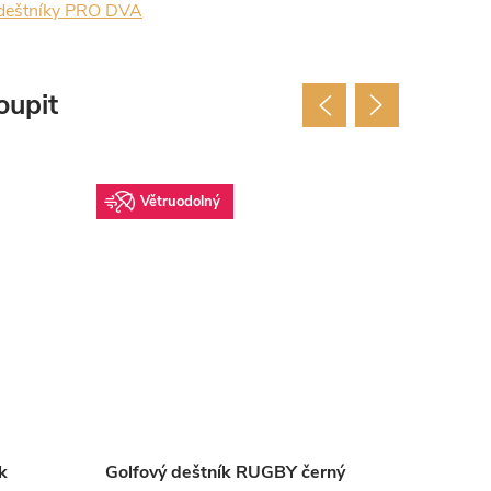
deštníky PRO DVA
oupit
Větruodolný
Doprode
Sleva
Vět
k
Golfový deštník RUGBY černý
Pánský