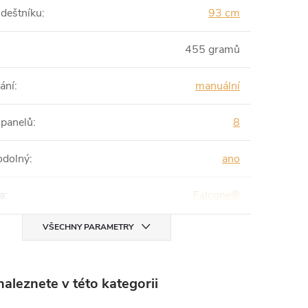
 deštníku
:
93 cm
455 gramů
ání
:
manuální
 panelů
:
8
odolný
:
ano
a
:
Falcone®
VŠECHNY PARAMETRY
aleznete v této kategorii