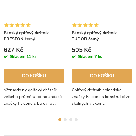
Pánský golfový deštník
Pánský golfový deštník
PRESTON černý
TUDOR černý
627 Kč
505 Kč
Skladem
11 ks
Skladem
7 ks
DO KOŠÍKU
DO KOŠÍKU
Větruodolný golfový deštník
Golfový deštník holandské
velkého průměru od holandské
značky Falcone s konstrukcí ze
značky Falcone s barevnou
skelných vláken a
konstrukcí a černou zahnutou
pogumovanou zahnutou
"soft-touch" rukojetí.
rukojetí. Deštník je odolný proti
větru.