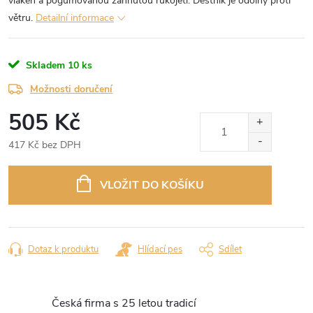
vláken a pogumovanou zahnutou rukojetí. Deštník je odolný proti
větru.
Detailní informace
Skladem
10 ks
Možnosti doručení
505 Kč
417 Kč bez DPH
Měrná
cena:
VLOŽIT DO KOŠÍKU
Dotaz k produktu
Hlídací pes
Sdílet
Česká firma s 25 letou tradicí