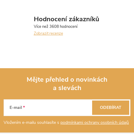
Hodnocení zákazníků
Zobrazit recenze
Mějte přehled o novinkách
a slevách
Z
á
E-mail
ODEBÍRAT
p
Vložením e-mailu souhlasíte s
podmínkami ochrany osobních údajů
a