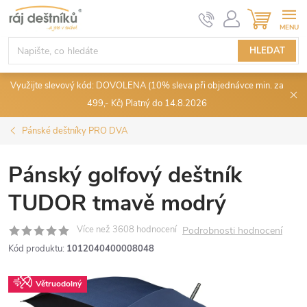
Přejít
NÁKUPN
KOŠÍK
na
obsah
HLEDAT
Využijte slevový kód: DOVOLENA (10% sleva při objednávce min. za
499,- Kč) Platný do 14.8.2026
Pánské deštníky PRO DVA
Pánský golfový deštník
TUDOR tmavě modrý
Podrobnosti hodnocení
Kód produktu:
1012040400008048
Větruodolný