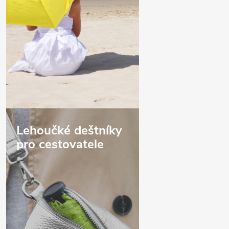
Lehoučké deštníky
pro cestovatele