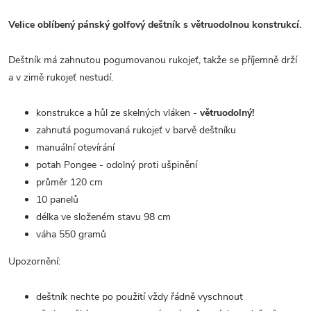
Velice oblíbený pánský golfový deštník s větruodolnou konstrukcí.
Deštník má zahnutou pogumovanou rukojeť, takže se příjemně drží
a v zimě rukojeť nestudí.
konstrukce a hůl ze skelných vláken -
větruodolný!
zahnutá pogumovaná rukojeť v barvě deštníku
manuální otevírání
potah Pongee - odolný proti ušpinění
průměr 120 cm
10 panelů
délka ve složeném stavu 98 cm
váha 550 gramů
Upozornění:
deštník nechte po použití vždy řádně vyschnout