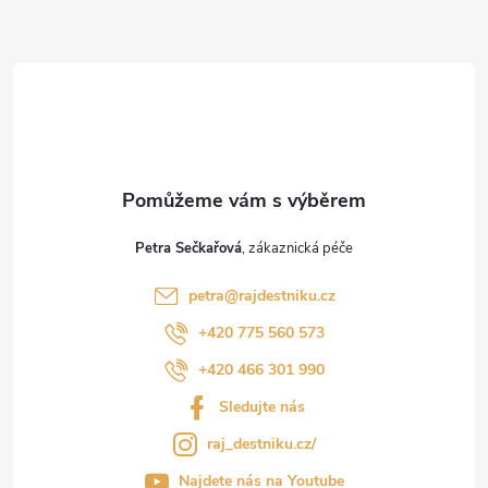
t
í
Petra Sečkařová
petra
@
rajdestniku.cz
+420 775 560 573
+420 466 301 990
Sledujte nás
raj_destniku.cz/
Najdete nás na Youtube