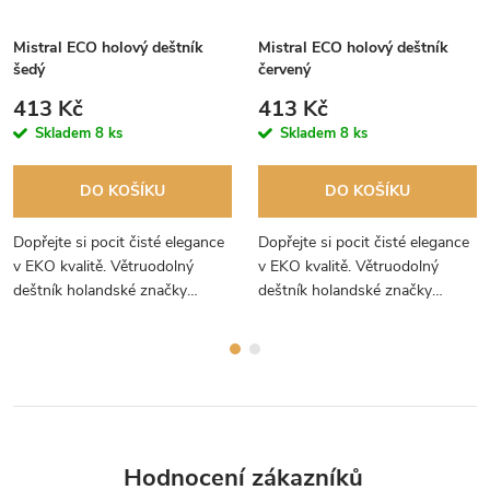
Mistral ECO holový deštník
Mistral ECO holový deštník
šedý
červený
413 Kč
413 Kč
Skladem
8 ks
Skladem
8 ks
DO KOŠÍKU
DO KOŠÍKU
Dopřejte si pocit čisté elegance
Dopřejte si pocit čisté elegance
v EKO kvalitě. Větruodolný
v EKO kvalitě. Větruodolný
deštník holandské značky
deštník holandské značky
Falcone s úžasně hladkou
Falcone s úžasně hladkou
dřevěnou holí a jeho lehkost vás
dřevěnou holí a královsky
překvapí.
sametové červené barvě.
Hodnocení zákazníků