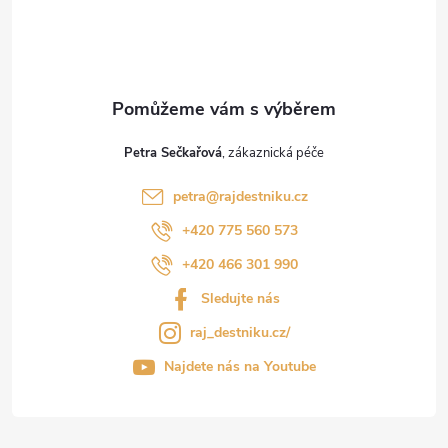
í
Petra Sečkařová
petra
@
rajdestniku.cz
+420 775 560 573
+420 466 301 990
Sledujte nás
raj_destniku.cz/
Najdete nás na Youtube