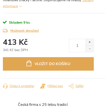
holandské značky Falcone. Doporučujeme na svatby.
Detailní
informace
Skladem
9 ks
Možnosti doručení
413 Kč
341 Kč bez DPH
Měrná
cena:
VLOŽIT DO KOŠÍKU
Dotaz k produktu
Hlídací pes
Sdílet
Česká firma s 25 letou tradicí