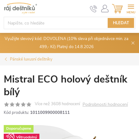
Přejít
NÁKUPN
KOŠÍK
na
obsah
HLEDAT
Využijte slevový kód: DOVOLENA (10% sleva při objednávce min. za
499,- Kč) Platný do 14.8.2026
Pánské luxusní deštníky
Mistral ECO holový deštník
bílý
Podrobnosti hodnocení
Kód produktu:
1011009900008111
Doporučujeme
Větruodolný