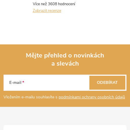
Zobrazit recenze
Mějte přehled o novinkách
a slevách
Z
á
E-mail
ODEBÍRAT
p
Vložením e-mailu souhlasíte s
podmínkami ochrany osobních údajů
a
t