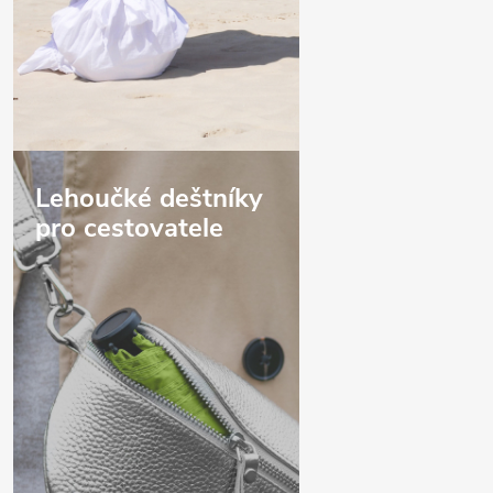
Lehoučké deštníky
pro cestovatele