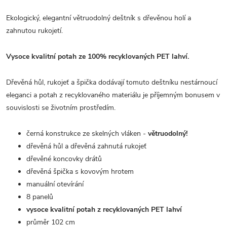
Ekologický, elegantní větruodolný deštník s dřevěnou holí a
zahnutou rukojetí.
Vysoce kvalitní potah ze 100% recyklovaných PET lahví.
Dřevěná hůl, rukojeť a špička dodávají tomuto deštníku nestárnoucí
eleganci a potah z recyklovaného materiálu je příjemným bonusem v
souvislosti se životním prostředím.
černá konstrukce ze skelných vláken -
větruodolný!
dřevěná hůl a dřevěná zahnutá rukojeť
dřevěné koncovky drátů
dřevěná špička s kovovým hrotem
manuální otevírání
8 panelů
vysoce kvalitní potah z recyklovaných PET lahví
průměr 102 cm