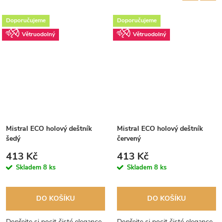
Doporučujeme
Doporučujeme
Větruodolný
Větruodolný
Mistral ECO holový deštník
Mistral ECO holový deštník
šedý
červený
413 Kč
413 Kč
Skladem
8 ks
Skladem
8 ks
DO KOŠÍKU
DO KOŠÍKU
Dopřejte si pocit čisté elegance
Dopřejte si pocit čisté elegance