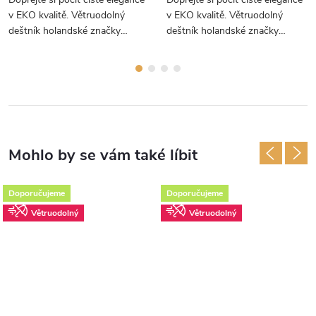
v EKO kvalitě. Větruodolný
v EKO kvalitě. Větruodolný
deštník holandské značky
deštník holandské značky
Falcone s úžasně hladkou
Falcone s úžasně hladkou
dřevěnou holí a jeho lehkost vás
dřevěnou holí a královsky
překvapí.
sametové červené barvě.
Doporučujeme
Doporučujeme
Větruodolný
Větruodolný