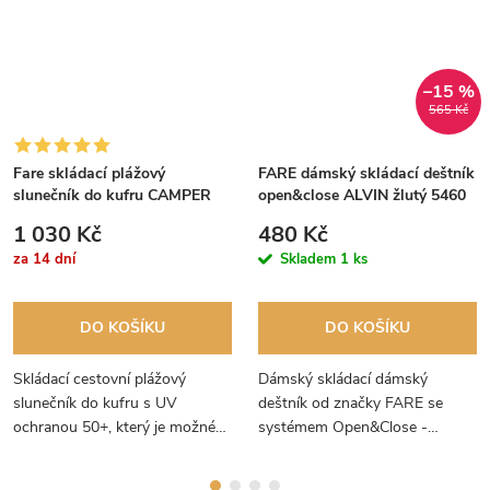
–15 %
565 Kč
Fare skládací plážový
FARE dámský skládací deštník
slunečník do kufru CAMPER
open&close ALVIN žlutý 5460
žlutý s UV 50
1 030 Kč
480 Kč
za 14 dní
Skladem
1 ks
DO KOŠÍKU
DO KOŠÍKU
Skládací cestovní plážový
Dámský skládací dámský
slunečník do kufru s UV
deštník od značky FARE se
ochranou 50+, který je možné
systémem Open&Close -
vzít s sebou do letadla na
otevírání a zavírání deštníku
dovolenou.
jedním tlačítkem. Luxusní