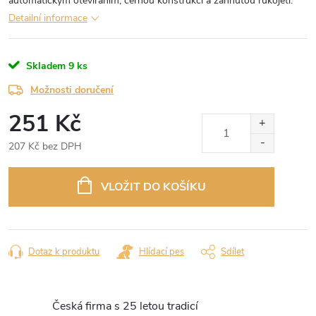
automatickým otevíráním, černou konstrukcí a zahnutou rukojetí.
Detailní informace
Skladem
9 ks
Možnosti doručení
251 Kč
207 Kč bez DPH
Měrná
cena:
VLOŽIT DO KOŠÍKU
Dotaz k produktu
Hlídací pes
Sdílet
Česká firma s 25 letou tradicí