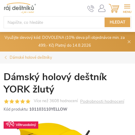
Přejít
NÁKUPN
KOŠÍK
na
obsah
HLEDAT
Využijte slevový kód: DOVOLENA (10% sleva při objednávce min. za
499,- Kč) Platný do 14.8.2026
Dámské holové deštníky
Dámský holový deštník
YORK žlutý
Podrobnosti hodnocení
Kód produktu:
101103110YELLOW
Větruodolný