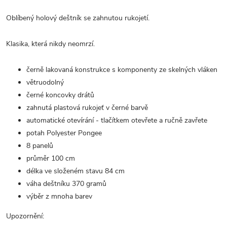
Oblíbený holový deštník se zahnutou rukojetí.
Klasika, která nikdy neomrzí.
černě lakovaná konstrukce s komponenty ze skelných vláken
větruodolný
černé koncovky drátů
zahnutá plastová rukojeť v černé barvě
automatické otevírání - tlačítkem otevřete a ručně zavřete
potah Polyester Pongee
8 panelů
průměr 100 cm
délka ve složeném stavu 84 cm
váha deštníku 370 gramů
výběr z mnoha barev
Upozornění: