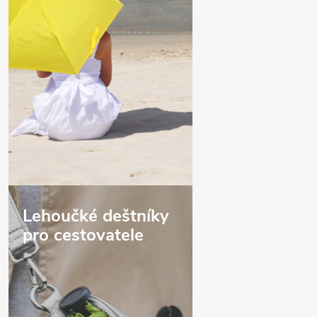
Lehoučké deštníky
pro cestovatele