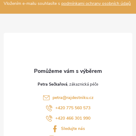
p
Vložením e-mailu souhlasíte s
podmínkami ochrany osobních údajů
a
t
í
Petra Sečkařová
petra
@
rajdestniku.cz
+420 775 560 573
+420 466 301 990
Sledujte nás