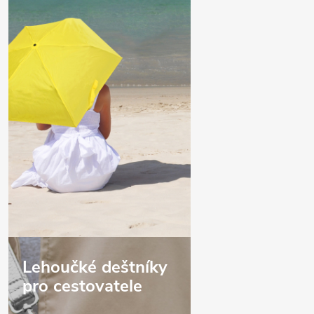
Lehoučké deštníky
pro cestovatele