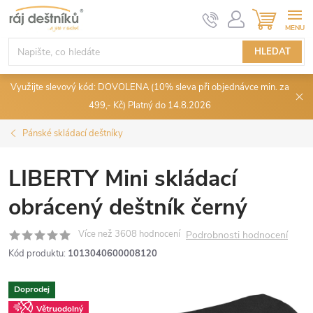
Přejít
NÁKUPN
KOŠÍK
na
obsah
HLEDAT
Využijte slevový kód: DOVOLENA (10% sleva při objednávce min. za
499,- Kč) Platný do 14.8.2026
Pánské skládací deštníky
LIBERTY Mini skládací
obrácený deštník černý
Podrobnosti hodnocení
Kód produktu:
1013040600008120
Doprodej
Větruodolný