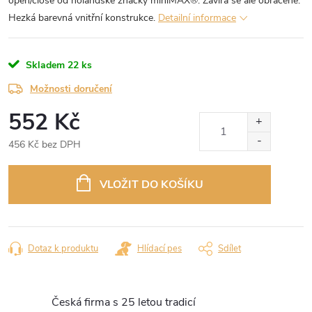
open/close od holandské značky miniMAX®. Zavírá se ale obráceně.
Hezká barevná vnitřní konstrukce.
Detailní informace
Skladem
22 ks
Možnosti doručení
552 Kč
456 Kč bez DPH
Měrná
cena:
VLOŽIT DO KOŠÍKU
Dotaz k produktu
Hlídací pes
Sdílet
Česká firma s 25 letou tradicí