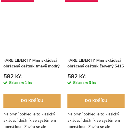
FARE LIBERTY Mini skládací
FARE LIBERTY Mini skládací
obrácený deštník tmavě modrý
obrácený deštník červený 5415
5415
582 Kč
582 Kč
Skladem
1 ks
Skladem
3 ks
DO KOŠÍKU
DO KOŠÍKU
Na první pohled je to klasický
Na první pohled je to klasický
skládací deštník se systémem
skládací deštník se systémem
open/close. Zavírá se ale
open/close. Zavírá se ale