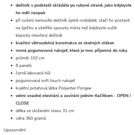
deštník v podstatě skládáte po rubové straně, jako kdybyste
ho měli naopak
při sušení nemusíte deštník úplně rozkládat, stačí ho postavit
na špičku a ušetříte spoustu místa než kdybyste sušili
klasický otevřený deštník
kvalitní větruodolná konstrukce ze skelných vláken
rovná pogumovaná rukojeť, která je moc příjemná do ruky
průměr 103 cm
8 panelů
černě lakovaná hůl
pogumovaná soft touch rukojeť
kvalitní potahová látka Polyester Pongee
velmi snadné otevírání a zavírání jedním tlačítkem - OPEN /
CLOSE
délka ve složeném stavu 31 cm
váha 360 gramů
Upozornění: