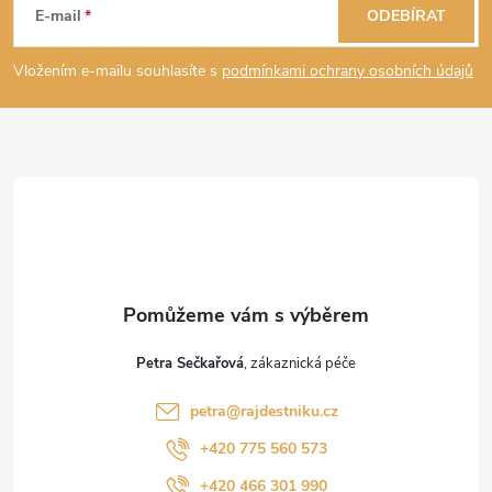
á
E-mail
ODEBÍRAT
p
Vložením e-mailu souhlasíte s
podmínkami ochrany osobních údajů
a
t
í
Petra Sečkařová
petra
@
rajdestniku.cz
+420 775 560 573
+420 466 301 990