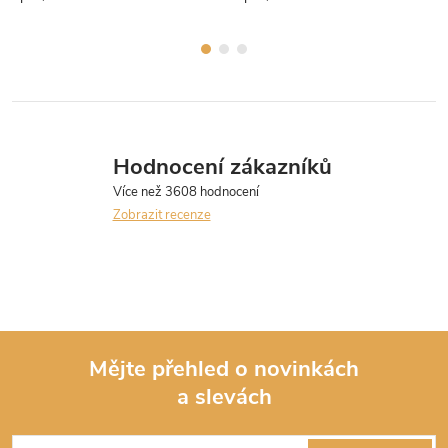
obráceně.
obráceně.
Hodnocení zákazníků
Zobrazit recenze
Mějte přehled o novinkách
a slevách
Z