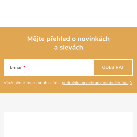
Mějte přehled o novinkách
a slevách
Z
á
E-mail
ODEBÍRAT
p
Vložením e-mailu souhlasíte s
podmínkami ochrany osobních údajů
a
t
í