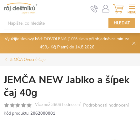
Přejít
NÁKUPN
KOŠÍK
na
obsah
HLEDAT
Využijte slevový kód: DOVOLENA (10% sleva při objednávce min. za
499,- Kč) Platný do 14.8.2026
JEMČA Ovocné čaje
JEMČA NEW Jablko a šípek
čaj 40g
Podrobnosti hodnocení
Kód produktu:
2062000001