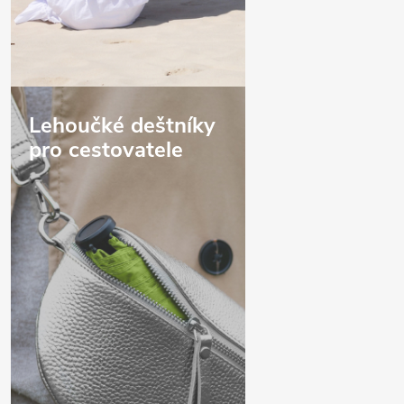
Lehoučké deštníky
pro cestovatele