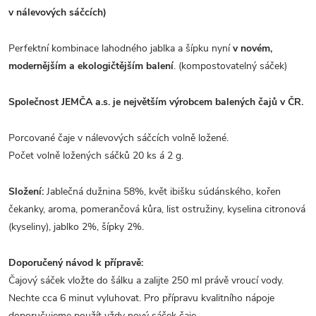
v nálevových sáčcích)
Perfektní kombinace lahodného jablka a šípku nyní
v novém,
modernějším a ekologičtějším balení
. (kompostovatelný sáček)
Společnost JEMČA a.s. je největším výrobcem balených čajů v ČR.
Porcované čaje v nálevových sáčcích volně ložené.
Počet volně ložených sáčků 20 ks á 2 g.
Složení:
Jablečná dužnina 58%, květ ibišku súdánského, kořen
čekanky, aroma, pomerančová kůra, list ostružiny, kyselina citronová
(kyseliny), jablko 2%, šípky 2%.
Doporučený návod k přípravě:
Čajový sáček vložte do šálku a zalijte 250 ml právě vroucí vody.
Nechte cca 6 minut vyluhovat. Pro přípravu kvalitního nápoje
doporučujeme použít vždy nový sáček čaje.