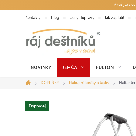
Přejít
Využijte sle
na
Kontakty
Blog
Ceny dopravy
Jak zaplatit
obsah
NOVINKY
JEMČA
FULTON
D
DOPLŇKY
Nákupní košíky a tašky
Halfar te
Domů
Doprodej