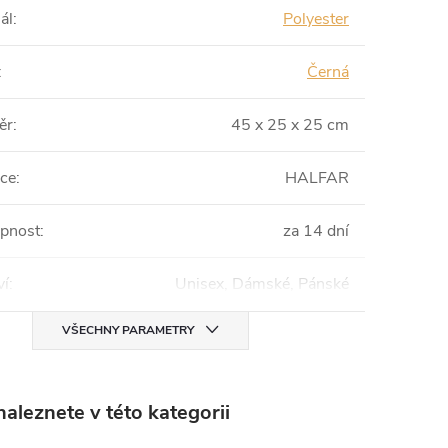
ál
:
Polyester
:
Černá
ěr
:
45 x 25 x 25 cm
ce
:
HALFAR
pnost
:
za 14 dní
ví
:
Unisex, Dámské, Pánské
VŠECHNY PARAMETRY
aleznete v této kategorii