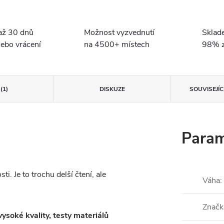
až 30 dnů
Možnost vyzvednutí
Sklad
ebo vrácení
na 4500+ místech
98% z
(1)
DISKUZE
SOUVISEJÍ
Param
i. Je to trochu delší čtení, ale
Váha
:
Značk
oké kvality, testy materiálů