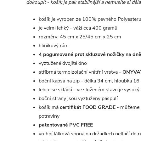
dokoupit - košík je pak stabilnější a nemusíte si dě
košík je vyroben ze 100% pevného Polyester
je velmi lehký - váží cca 400 gramů
rozměry: 45 cm x 25/45 cm x 25 cm
hliníkový rám
4 pogumované protiskluzové nožičky na dně
vyztužené dvojité dno
stříbrná termoizolační vnitřní vrstva -
OMYVA
boční kapsa na zip - délka 34 cm, hloubka 16
lehce se skládá - ve složeném stavu je vysoký 
boční strany jsou vyztuženy paspulí
košík má
certifikát FOOD GRADE
- můžeme d
potraviny
patentované PVC FREE
vrchní látková spona na držadlech netlačí do r