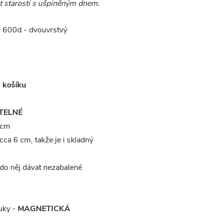
lat starosti s ušpiněným dnem.
u 600d - dvouvrstvý
 košíku
TELNÉ
 cm
cca 6 cm, takže je i skladný
o něj dávat nezabalené
uky -
MAGNETICKÁ