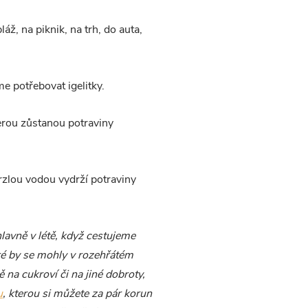
ž, na piknik, na trh, do auta,
e potřebovat igelitky.
terou zůstanou potraviny
rzlou vodou vydrží potraviny
hlavně v létě, když cestujeme
ré by se mohly v rozehřátém
 na cukroví či na jiné dobroty,
u
, kterou si můžete za pár korun