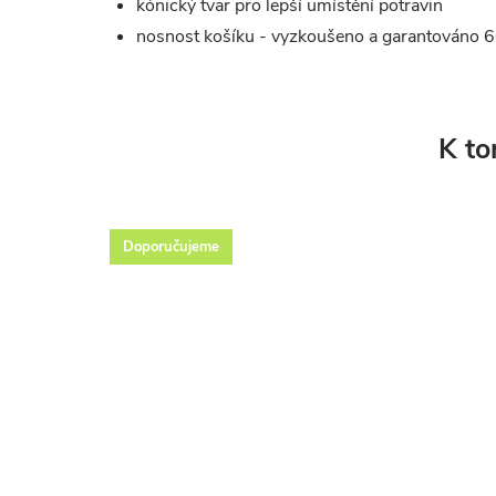
kónický tvar pro lepší umístění potravin
nosnost košíku - vyzkoušeno a garantováno 6
K to
Doporučujeme