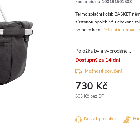
Kód produktu:
100181501503
Termoizolační košík BASKET něme
zůstanou spolehlivě uchované ta
pomocníkem.
Detailní informace
Položka byla vyprodána…
za 14 dní
Možnosti doručení
730 Kč
603 Kč bez DPH
Měrná
cena:
Dotaz k produktu
Hlí