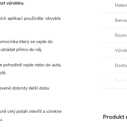
ost výrobku.
Materi
ch aplikací používáte: obvykle
Barva
Rozm
omocníka který se vejde do
ukládat přímo do něj.
Výrob
se pohodlně vejde nebo do auta,
Dostu
stě.
Pohla
evené dobroty delší dobu
sně celý potah otevřít a vznikne
Produkt n
u.