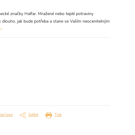
cké značky Halfar. Mražené nebo teplé potraviny
k dlouho, jak bude potřeba a stane se Vaším neocenitelným
dací pes
Sdílet
Tisk