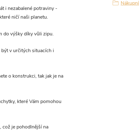
Nákupní 
t i nezabalené potraviny -
ré ničí naši planetu.
 do výšky díky vůli zipu.
být v určitých situacích i
te o konstrukci, tak jak je na
 úchytky, které Vám pomohou
, což je pohodlnější na