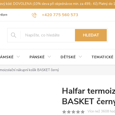
vový kód: DOVOLENA (10% sleva při objednávce min. za 499,- Kč) Platný do 
+420 775 560 573
Informace k nákupu
Obchodní podmínky
Podmínky ochrany osobníc
petra@rajdestniku.cz
HLEDAT
ÁMSKÉ
PÁNSKÉ
DĚTSKÉ
TEMATICKÉ
rmoizolační nákupní košík BASKET černý
Halfar termoi
BASKET čern