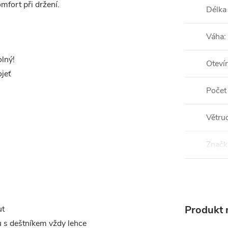
fort při držení.
Délka
Váha
:
olný!
Otevír
jeť
Počet
Větru
Značk
Produkt n
ut
u s deštníkem vždy lehce