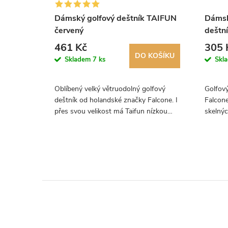
Dámský golfový deštník TAIFUN
Dámsk
červený
deštn
461 Kč
305 
KOŠÍKU
DO KOŠÍKU
Skladem
7 ks
Skl
 od
Oblíbený velký větruodolný golfový
Golfov
 klasické
deštník od holandské značky Falcone. I
Falcone
tického
přes svou velikost má Taifun nízkou
skelnýc
ítkem.
hmotnost.
čtrnáct