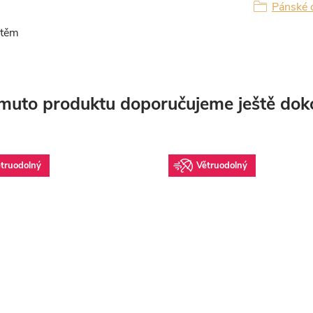
Pánské 
štěm
muto produktu doporučujeme ještě dok
truodolný
Větruodolný