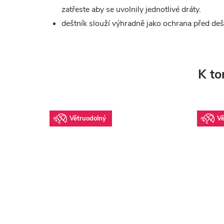
zatřeste aby se uvolnily jednotlivé dráty.
deštník slouží výhradně jako ochrana před de
K to
Větruodolný
Vě