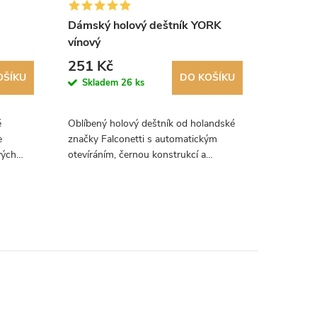
Dámský holový deštník YORK
FARE sk
vínový
open&c
251 Kč
480 K
OŠÍKU
DO KOŠÍKU
Skladem
26 ks
Skla
é
Oblíbený holový deštník od holandské
Skládací
e
značky Falconetti s automatickým
se systé
vých
otevíráním, černou konstrukcí a
zavírání 
zahnutou rukojetí.
Luxusní 
předevší