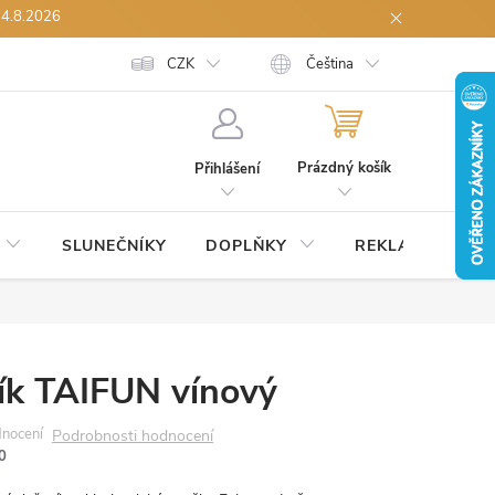
14.8.2026
h údajů
Spolupráce B2B
CZK
Reklamace zboží
Čeština
Odstoupení od sml
NÁKUPNÍ
KOŠÍK
Prázdný košík
Přihlášení
SLUNEČNÍKY
DOPLŇKY
REKLAMNÍ
S
ík TAIFUN vínový
Podrobnosti hodnocení
0