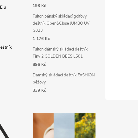
198 Kč
E u
Fulton pánský skládací golfový
deštník Open&Close JUMBO UV
G323
1 176 Kč
deštník
Fulton dámský skládací deštník
Tiny 2 GOLDEN BEES L501
896 Kč
Dámský skládací deštník FASHION
béžový
339 Kč