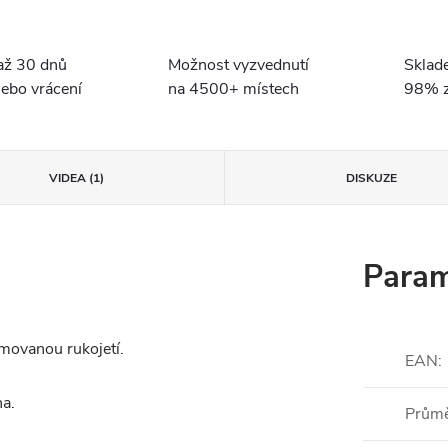
až 30 dnů
Možnost vyzvednutí
Sklad
ebo vrácení
na 4500+ místech
98% z
VIDEA (1)
DISKUZE
Param
movanou rukojetí.
EAN
:
ha.
Prům