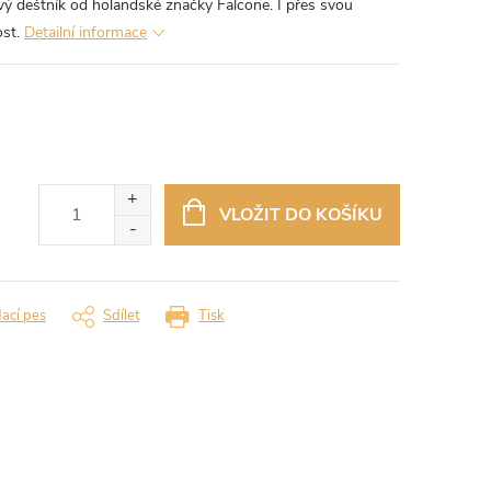
vý deštník od holandské značky Falcone. I přes svou
ost.
Detailní informace
VLOŽIT DO KOŠÍKU
dací pes
Sdílet
Tisk