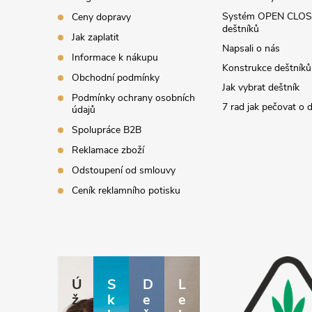
í
Systém OPEN CLOS
Ceny dopravy
deštníků
Jak zaplatit
Napsali o nás
Informace k nákupu
Konstrukce deštníků
Obchodní podmínky
Jak vybrat deštník
Podmínky ochrany osobních
7 rad jak pečovat o 
údajů
Spolupráce B2B
Reklamace zboží
Odstoupení od smlouvy
Ceník reklamního potisku
Ú
S
D
L
ž
k
e
e