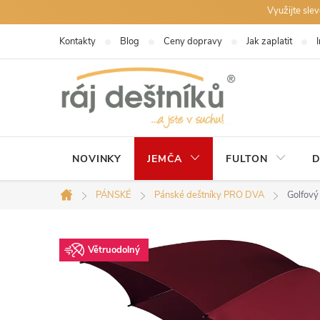
Přejít
Využijte sle
na
Kontakty
Blog
Ceny dopravy
Jak zaplatit
obsah
NOVINKY
JEMČA
FULTON
D
PÁNSKÉ
Pánské deštníky PRO DVA
Golfový
Domů
Větruodolný