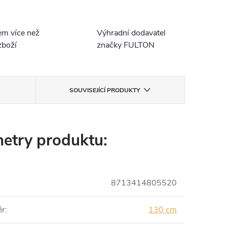
em více než
Výhradní dodavatel
boží
značky FULTON
SOUVISEJÍCÍ PRODUKTY
etry produktu:
8713414805520
ěr
:
130 cm