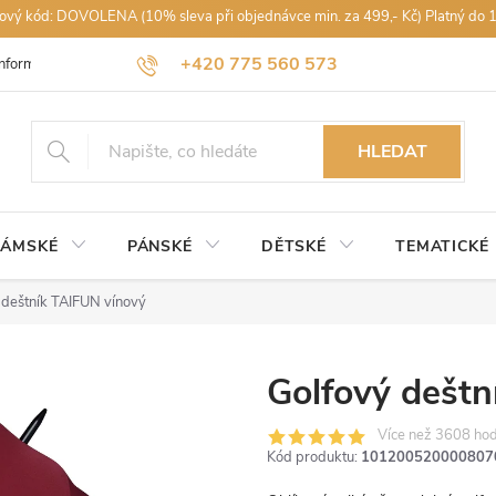
vový kód: DOVOLENA (10% sleva při objednávce min. za 499,- Kč) Platný do 
+420 775 560 573
Informace k nákupu
Obchodní podmínky
Podmínky ochrany osobníc
petra@rajdestniku.cz
HLEDAT
ÁMSKÉ
PÁNSKÉ
DĚTSKÉ
TEMATICKÉ
 deštník TAIFUN vínový
Golfový deštn
Kód produktu:
101200520000807