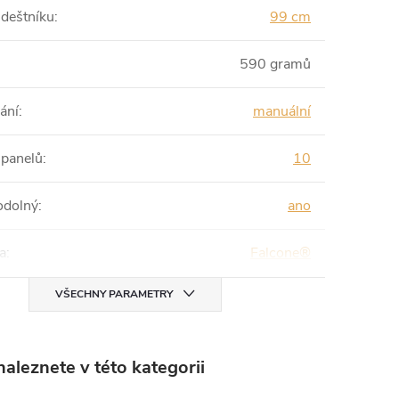
 deštníku
:
99 cm
590 gramů
ání
:
manuální
 panelů
:
10
odolný
:
ano
a
:
Falcone®
VŠECHNY PARAMETRY
aleznete v této kategorii