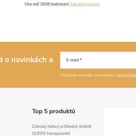
Zobrazit recenze
ed o novinkách
a
E-mail
Vložením e-mailu souhlasíte s
podmínka
Top 5 produktů
Dámský holový průhledný deštník
QUEEN transparentní