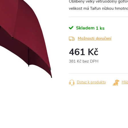
Oblíbený velký větruodolný golfo
velikost má Taifun nízkou hmotn
Skladem
1 ks
Možnosti doručení
461 Kč
381 Kč bez DPH
Měrná
cena:
Dotaz k produktu
Hlí