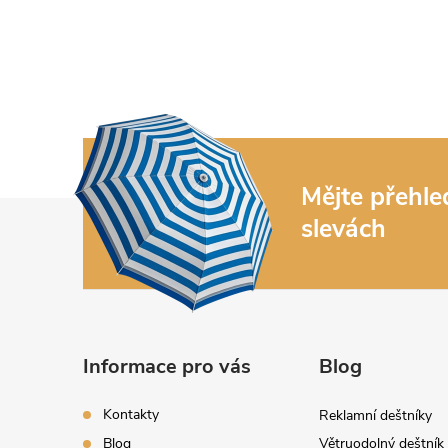
Mějte přehl
Z
slevách
á
p
a
Informace pro vás
Blog
t
Kontakty
Reklamní deštníky
Blog
Větruodolný deštník