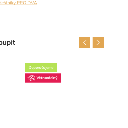
deštníky PRO DVA
oupit
Doporučujeme
Vět
Větruodolný