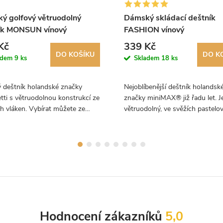
ý golfový větruodolný
Dámský skládací deštník
ík MONSUN vínový
FASHION vínový
Kč
339 Kč
DO KOŠÍKU
DO K
adem
9 ks
Skladem
18 ks
ý deštník holandské značky
Nejoblíbenější deštník holandsk
tti s větruodolnou konstrukcí ze
značky miniMAX® již řadu let. J
h vláken. Vybírat můžete ze
větruodolný, ve svěžích pastelo
i barev.
barvách a má ideální velikost.
Doporučujeme!
Hodnocení zákazníků
5,0