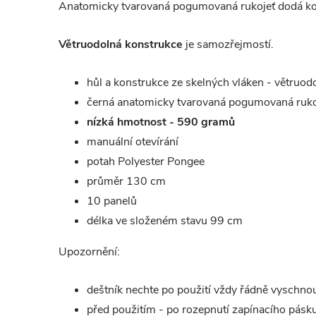
Anatomicky tvarovaná pogumovaná rukojeť dodá kom
Větruodolná konstrukce
je samozřejmostí.
hůl a konstrukce ze skelných vláken - větruod
černá anatomicky tvarovaná pogumovaná ruko
nízká hmotnost - 590 gramů
manuální otevírání
potah Polyester Pongee
průměr 130 cm
10 panelů
délka ve složeném stavu 99 cm
Upozornění:
deštník nechte po použití vždy řádně vyschno
před použitím - po rozepnutí zapínacího pásk