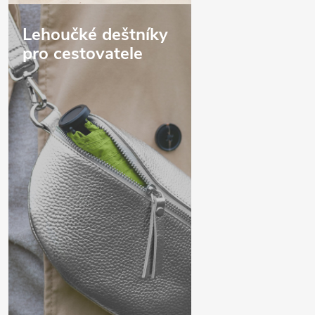
Lehoučké deštníky
pro cestovatele