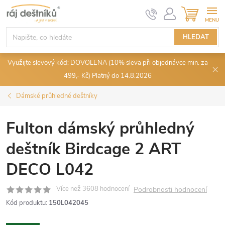
Přejít
NÁKUPN
KOŠÍK
na
obsah
HLEDAT
Využijte slevový kód: DOVOLENA (10% sleva při objednávce min. za
499,- Kč) Platný do 14.8.2026
Dámské průhledné deštníky
Fulton dámský průhledný
deštník Birdcage 2 ART
DECO L042
Podrobnosti hodnocení
Kód produktu:
150L042045