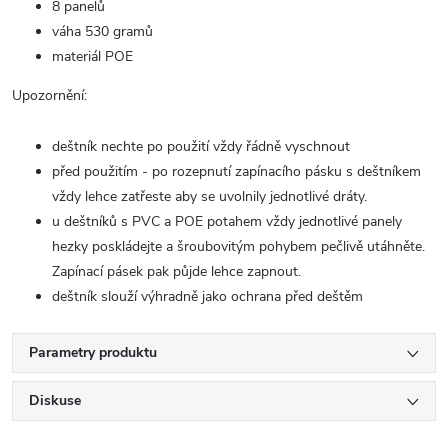
8 panelů
váha 530 gramů
materiál POE
Upozornění:
deštník nechte po použití vždy řádně vyschnout
před použitím - po rozepnutí zapínacího pásku s deštníkem
vždy lehce zatřeste aby se uvolnily jednotlivé dráty.
u deštníků s PVC a POE potahem vždy jednotlivé panely
hezky poskládejte a šroubovitým pohybem pečlivě utáhněte.
Zapínací pásek pak půjde lehce zapnout.
deštník slouží výhradně jako ochrana před deštěm
Parametry produktu
Diskuse