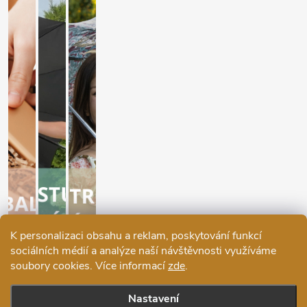
K personalizaci obsahu a reklam, poskytování funkcí
sociálních médií a analýze naší návštěvnosti využíváme
soubory cookies. Více informací
zde
.
Nastavení