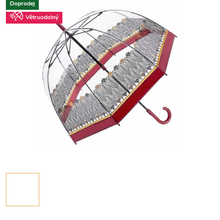
Doprodej
Větruodolný