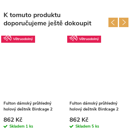
K tomuto produktu
doporučujeme ještě dokoupit
Větruodolný
Větruodolný
Fulton dámský průhledný
Fulton dámský průhledný
holový deštník Birdcage 2
holový deštník Birdcage 2
LONDON ICONS L042
SKETCHY SPRIGS L042
862 Kč
862 Kč
Skladem
1 ks
Skladem
5 ks