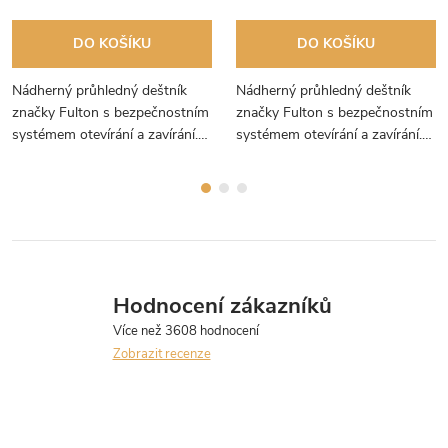
DO KOŠÍKU
DO KOŠÍKU
Nádherný průhledný deštník
Nádherný průhledný deštník
značky Fulton s bezpečnostním
značky Fulton s bezpečnostním
systémem otevírání a zavírání.
systémem otevírání a zavírání.
Deštník s reliéfem londýnských
Deštník s romantickými
ikon.
kytičkami.
Hodnocení zákazníků
Zobrazit recenze