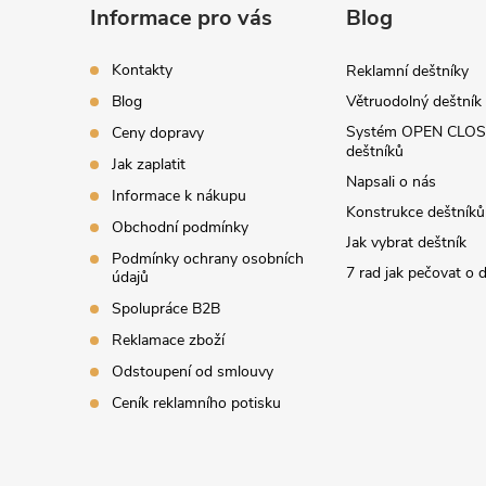
a
Informace pro vás
Blog
t
Kontakty
Reklamní deštníky
í
Blog
Větruodolný deštník
Systém OPEN CLOS
Ceny dopravy
deštníků
Jak zaplatit
Napsali o nás
Informace k nákupu
Konstrukce deštníků
Obchodní podmínky
Jak vybrat deštník
Podmínky ochrany osobních
7 rad jak pečovat o 
údajů
Spolupráce B2B
Reklamace zboží
Odstoupení od smlouvy
Ceník reklamního potisku