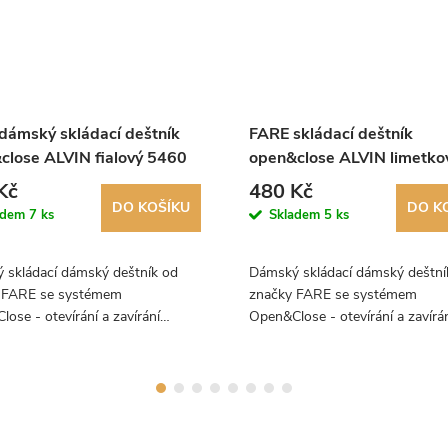
dámský skládací deštník
FARE skládací deštník
close ALVIN fialový 5460
open&close ALVIN limetko
5460
Kč
480 Kč
DO KOŠÍKU
DO K
adem
7 ks
Skladem
5 ks
 skládací dámský deštník od
Dámský skládací dámský deštní
 FARE se systémem
značky FARE se systémem
ose - otevírání a zavírání
Open&Close - otevírání a zavírá
u jedním tlačítkem. Luxusní
deštníku jedním tlačítkem. Luxu
, který zaujme především svým
deštník, který zaujme předevší
em!
designem!