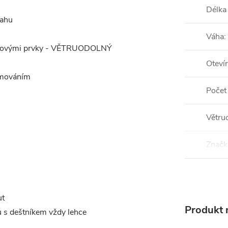
Délka
tahu
Váha
:
bonovými prvky - VĚTRUODOLNÝ
Otevír
emováním
Počet
Větru
Značk
ut
Produkt n
u s deštníkem vždy lehce