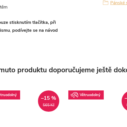
Pánské s
štěm
uze stisknutím tlačítka, při
nismu
,
podívejte se na návod
muto produktu doporučujeme ještě dok
truodolný
Větruodolný
–15 %
565 Kč