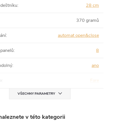
 deštníku
:
28 cm
370 gramů
ání
:
automat open&close
 panelů
:
8
odolný
:
ano
a
:
Fare
VŠECHNY PARAMETRY
aleznete v této kategorii