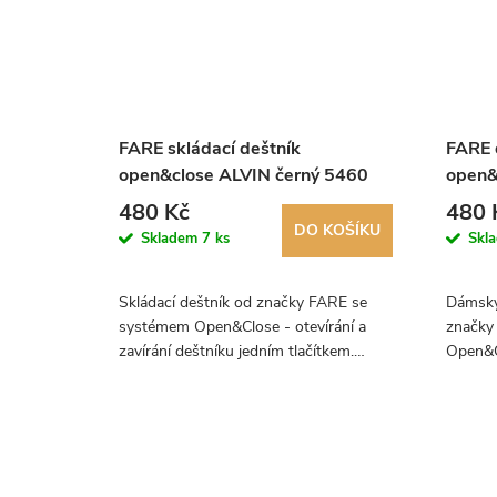
FARE skládací deštník
FARE 
open&close ALVIN černý 5460
open&
68
480 Kč
480 
KOŠÍKU
DO KOŠÍKU
Skladem
7 ks
Skl
eštník
Skládací deštník od značky FARE se
Dámský
systémem Open&Close - otevírání a
značky
ání
zavírání deštníku jedním tlačítkem.
Open&Cl
tník,
Luxusní deštník, který zaujme
deštník
především svým designem!
deštník
design