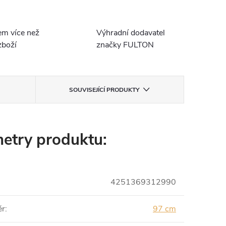
em více než
Výhradní dodavatel
boží
značky FULTON
SOUVISEJÍCÍ PRODUKTY
etry produktu:
4251369312990
ěr
:
97 cm