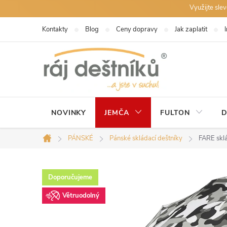
Přejít
Využijte sle
na
Kontakty
Blog
Ceny dopravy
Jak zaplatit
obsah
NOVINKY
JEMČA
FULTON
D
PÁNSKÉ
Pánské skládací deštníky
FARE skl
Domů
Doporučujeme
Větruodolný