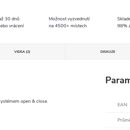
až 30 dnů
Možnost vyzvednutí
Sklad
ebo vrácení
na 4500+ místech
98% z
VIDEA (2)
DISKUZE
Param
 systémem open & close.
EAN
:
Prům