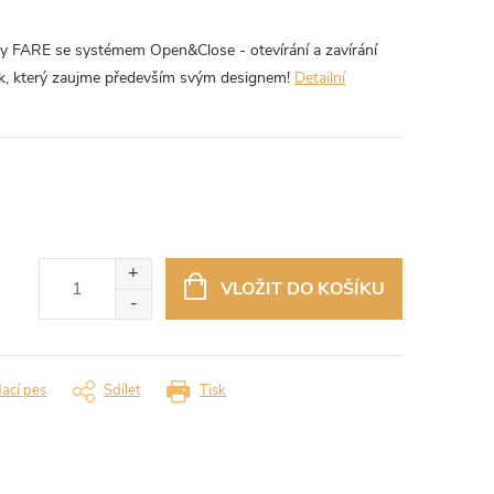
ky FARE se systémem Open&Close - otevírání a zavírání
ník, který zaujme především svým designem!
Detailní
VLOŽIT DO KOŠÍKU
dací pes
Sdílet
Tisk