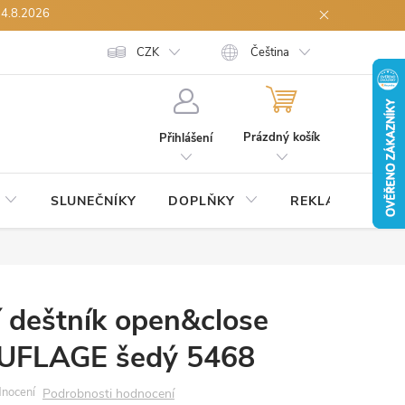
14.8.2026
h údajů
Spolupráce B2B
CZK
Reklamace zboží
Čeština
Odstoupení od sml
NÁKUPNÍ
KOŠÍK
Prázdný košík
Přihlášení
SLUNEČNÍKY
DOPLŇKY
REKLAMNÍ
S
 deštník open&close
FLAGE šedý 5468
Podrobnosti hodnocení