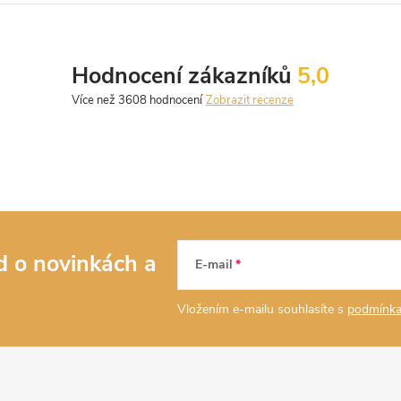
Hodnocení zákazníků
5,0
Zobrazit recenze
ed o novinkách
a
E-mail
Vložením e-mailu souhlasíte s
podmínka