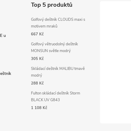
Top 5 produktů
Golfový deštník CLOUDS maxi s
motivem mraků
667 Kč
E u
Golfový větruodolný deštník
MONSUN světle modrý
305 Kč
Skládací deštník MALIBU tmavě
deštník
modrý
288 Kč
Fulton skládací deštník Storm
BLACK UV G843
1 108 Kč