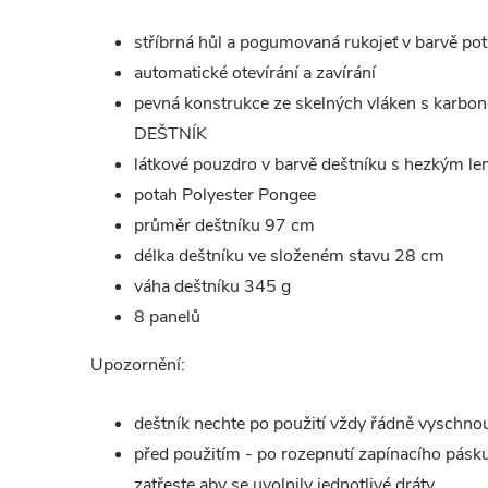
stříbrná hůl a pogumovaná rukojeť v barvě po
automatické otevírání a zavírání
pevná konstrukce ze skelných vláken s kar
DEŠTNÍK
látkové pouzdro v barvě deštníku s hezkým l
potah Polyester Pongee
průměr deštníku 97 cm
délka deštníku ve složeném stavu 28 cm
váha deštníku 345 g
8 panelů
Upozornění:
deštník nechte po použití vždy řádně vyschno
před použitím - po rozepnutí zapínacího pásk
zatřeste aby se uvolnily jednotlivé dráty.