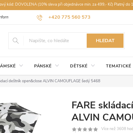
vový kód: DOVOLENA (10% sleva při objednávce min. za 499,- Kč) Platný do 
+420 775 560 573
Informace k nákupu
Obchodní podmínky
Podmínky ochrany osobníc
petra@rajdestniku.cz
HLEDAT
ÁMSKÉ
PÁNSKÉ
DĚTSKÉ
TEMATICKÉ
ádací deštník open&close ALVIN CAMOUFLAGE šedý 5468
FARE skládací
ALVIN CAMOU