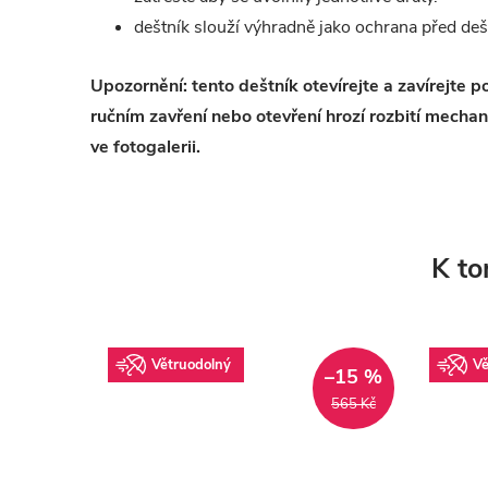
deštník slouží výhradně jako ochrana před de
Upozornění: tento deštník otevírejte a zavírejte po
ručním zavření nebo otevření hrozí rozbití mecha
ve fotogalerii.
K to
Větruodolný
Vě
–15 %
565 Kč