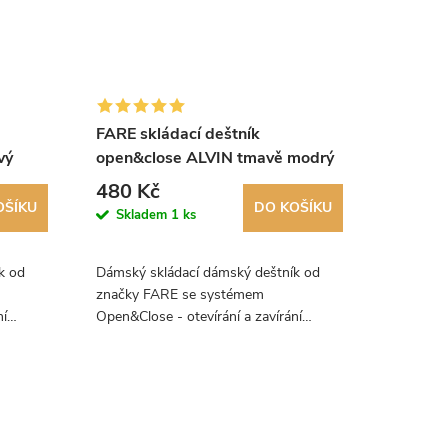
FARE skládací deštník
FARE dá
vý
open&close ALVIN tmavě modrý
open&c
5460
5460
480 Kč
480 K
OŠÍKU
DO KOŠÍKU
Skladem
1 ks
Skla
k od
Dámský skládací dámský deštník od
Dámský s
značky FARE se systémem
značky 
ní
Open&Close - otevírání a zavírání
Open&Clos
sní
deštníku jedním tlačítkem. Luxusní
deštníku 
m svým
deštník, který zaujme především svým
deštník,
designem!
designem