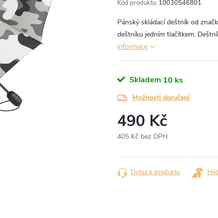
Kód produktu:
10030546801
Pánský skládací deštník od znač
deštníku jedním tlačítkem. Dešt
informace
Skladem
10 ks
Možnosti doručení
490 Kč
405 Kč bez DPH
Měrná
cena:
Dotaz k produktu
Hlí