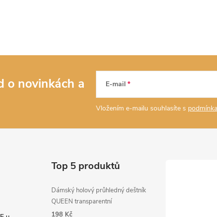
ed o novinkách
a
E-mail
Vložením e-mailu souhlasíte s
podmínka
Top 5 produktů
Dámský holový průhledný deštník
QUEEN transparentní
198 Kč
E u