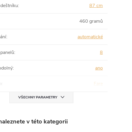
 deštníku
:
87 cm
460 gramů
ání
:
automatické
 panelů
:
8
odolný
:
ano
a
:
Fare
VŠECHNY PARAMETRY
aleznete v této kategorii