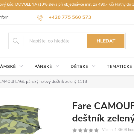
vový kód: DOVOLENA (10% sleva při objednávce min. za 499,- Kč) Platný do 
+420 775 560 573
Informace k nákupu
Obchodní podmínky
Podmínky ochrany osobníc
petra@rajdestniku.cz
HLEDAT
ÁMSKÉ
PÁNSKÉ
DĚTSKÉ
TEMATICKÉ
 CAMOUFLAGE pánský holový deštník zelený 1118
Fare CAMOUF
deštník zelen