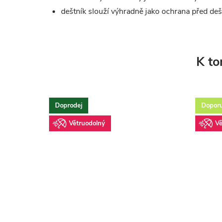
deštník slouží výhradně jako ochrana před de
K to
Doprodej
Dopor
Větruodolný
Vě