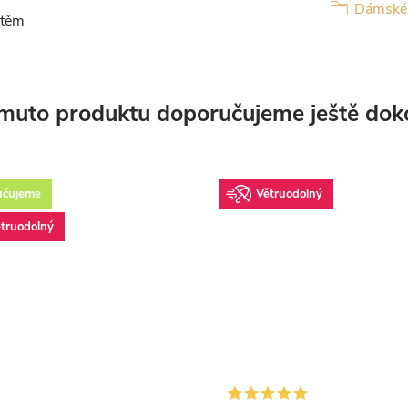
Dámské 
štěm
muto produktu doporučujeme ještě dok
učujeme
Větruodolný
truodolný