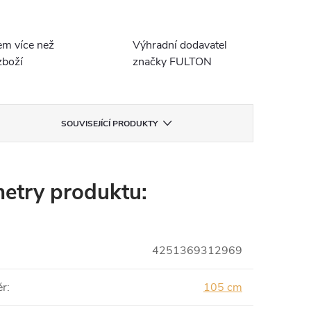
em více než
Výhradní dodavatel
boží
značky FULTON
SOUVISEJÍCÍ PRODUKTY
etry produktu:
4251369312969
ěr
:
105 cm