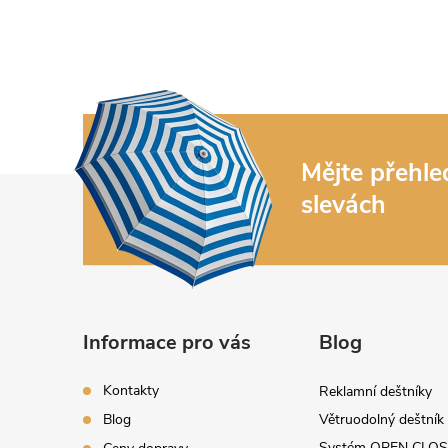
Mějte přehl
Z
slevách
á
p
a
Informace pro vás
Blog
t
Kontakty
Reklamní deštníky
í
Blog
Větruodolný deštník
Systém OPEN CLOS