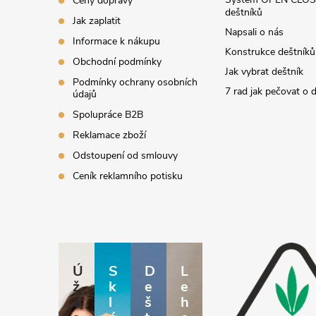
Ceny dopravy
deštníků
Jak zaplatit
Napsali o nás
Informace k nákupu
Konstrukce deštníků
Obchodní podmínky
Jak vybrat deštník
Podmínky ochrany osobních
7 rad jak pečovat o 
údajů
Spolupráce B2B
Reklamace zboží
Odstoupení od smlouvy
Ceník reklamního potisku
Ú
S
D
L
ž
k
e
e
a
l
š
h