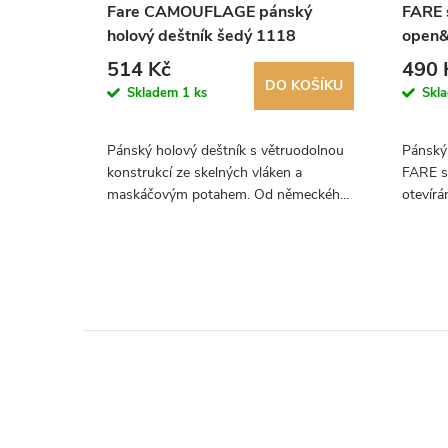
tě
Fare CAMOUFLAGE pánský
FARE 
holový deštník šedý 1118
open&
CAMO
514 Kč
490 
KOŠÍKU
DO KOŠÍKU
Skladem
1 ks
Skl
 pevného
Pánský holový deštník s větruodolnou
Pánský 
e nad vaše
konstrukcí ze skelných vláken a
FARE s
á a
maskáčovým potahem. Od německého
otevírá
výrobce Fare.
tlačítk
předev