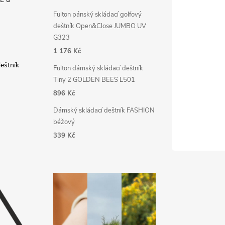
Fulton pánský skládací golfový
deštník Open&Close JUMBO UV
G323
1 176 Kč
deštník
Fulton dámský skládací deštník
Tiny 2 GOLDEN BEES L501
896 Kč
Dámský skládací deštník FASHION
béžový
339 Kč