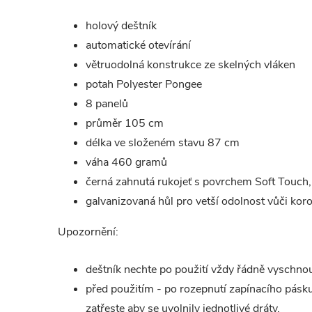
holový deštník
automatické otevírání
větruodolná konstrukce ze skelných vláken
potah Polyester Pongee
8 panelů
průměr 105 cm
délka ve složeném stavu 87 cm
váha 460 gramů
černá zahnutá rukojeť s povrchem Soft Touch, 
galvanizovaná hůl pro vetší odolnost vůči koro
Upozornění:
deštník nechte po použití vždy řádně vyschno
před použitím - po rozepnutí zapínacího pásk
zatřeste aby se uvolnily jednotlivé dráty.