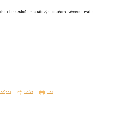
dolnou konstrukcí a maskáčovým potahem. Německá kvalita
dací pes
Sdílet
Tisk