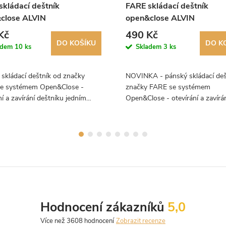
skládací deštník
FARE skládací deštník
close ALVIN
open&close ALVIN
UFLAGE šedý 5468
CAMOUFLAGE zelený 546
Kč
490 Kč
DO KOŠÍKU
DO K
adem
10 ks
Skladem
3 ks
skládací deštník od značky
NOVINKA - pánský skládací deš
e systémem Open&Close -
značky FARE se systémem
ní a zavírání deštníku jedním
Open&Close - otevírání a zavírá
em. Deštník, který zaujme
deštníku jedním tlačítkem. Deštn
ším svým designem!
který zaujme především svým
designem!
Hodnocení zákazníků
5,0
Zobrazit recenze