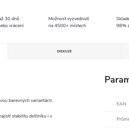
až 30 dnů
Možnost vyzvednutí
Sklad
ebo vrácení
na 4500+ místech
98% z
DISKUZE
Param
vou barevných variantách.
EAN
:
istí stabilitu deštníku i v
Prům