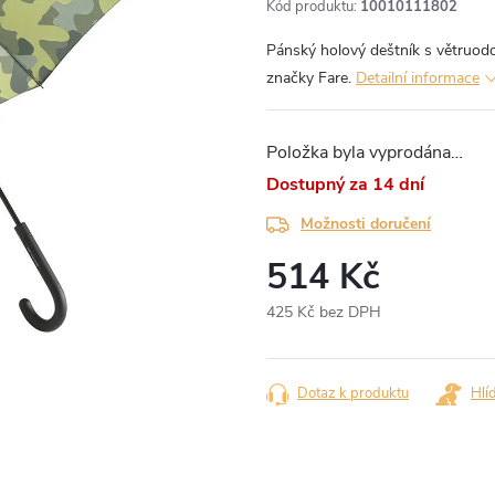
Kód produktu:
10010111802
Pánský holový deštník s větruo
značky Fare.
Detailní informace
Položka byla vyprodána…
za 14 dní
Možnosti doručení
514 Kč
425 Kč bez DPH
Měrná
cena:
Dotaz k produktu
Hlí