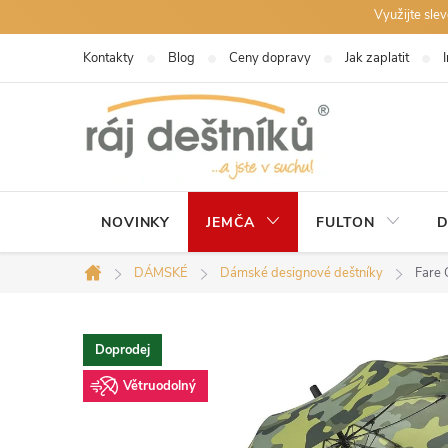
Přejít
Využijte sle
na
Kontakty
Blog
Ceny dopravy
Jak zaplatit
obsah
NOVINKY
JEMČA
FULTON
D
DÁMSKÉ
Dámské designové deštníky
Fare
Domů
Doprodej
Větruodolný