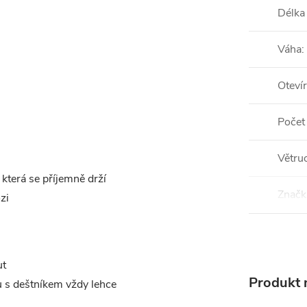
Délka
Váha
:
Otevír
Počet
Větru
která se příjemně drží
Značk
zi
ut
Produkt n
u s deštníkem vždy lehce