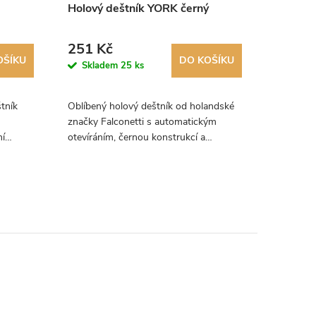
Holový deštník YORK černý
Fare ho
hvězdn
8
modrý
251 Kč
548 K
OŠÍKU
DO KOŠÍKU
Skladem
25 ks
Skla
tník
Oblíbený holový deštník od holandské
Deštník od
značky Falconetti s automatickým
vnitřním 
ní
otevíráním, černou konstrukcí a
je dokáže
ík,
zahnutou rukojetí.