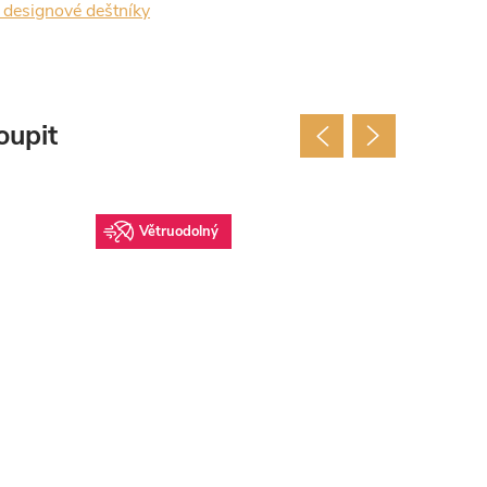
designové deštníky
oupit
Větruodolný
Vět