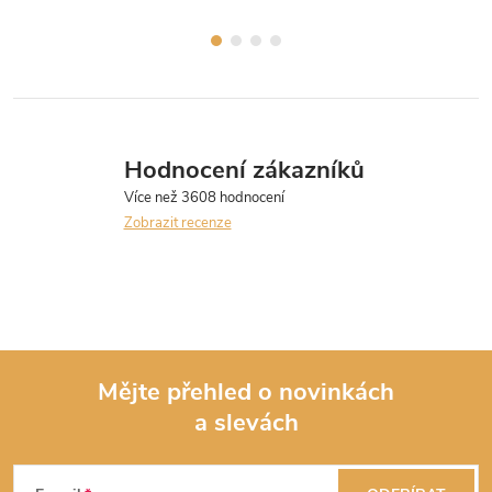
černou konstrukcí a zahnutou
černou konstrukcí a zahnutou
rukojetí.
rukojetí.
Hodnocení zákazníků
Zobrazit recenze
Mějte přehled o novinkách
a slevách
Z
á