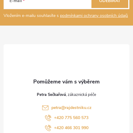
E-mail
ODEBÍRAT
p
Vložením e-mailu souhlasíte s
podmínkami ochrany osobních údajů
a
t
í
Petra Sečkařová
petra
@
rajdestniku.cz
+420 775 560 573
+420 466 301 990