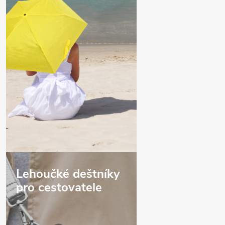
Lehoučké deštníky
pro cestovatele