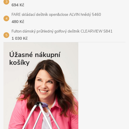
694 Kč
FARE skládací deštník open&close ALVIN hnědý 5460
480 Kč
Fulton dámský průhledný golfový deštník CLEARVIEW S841
1 030 Kč
Úžasné nákupní
košíky