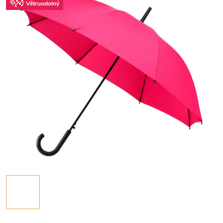
Větruodolný