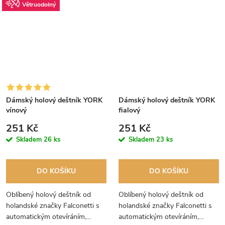
Větruodolný
Dámský holový deštník YORK
Dámský holový deštník YORK
vínový
fialový
251 Kč
251 Kč
Skladem
26 ks
Skladem
23 ks
DO KOŠÍKU
DO KOŠÍKU
Oblíbený holový deštník od
Oblíbený holový deštník od
holandské značky Falconetti s
holandské značky Falconetti s
automatickým otevíráním,
automatickým otevíráním,