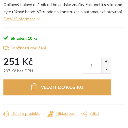
Oblíbený holový deštník od holandské značky Falconetti s v krásně
syté růžové barvě. Větruodolná konstrukce a automatické otevírání.
Detailní informace
Skladem
10 ks
Možnosti doručení
251 Kč
207 Kč bez DPH
Měrná
cena:
VLOŽIT DO KOŠÍKU
Dotaz k produktu
Hlídací pes
Sdílet