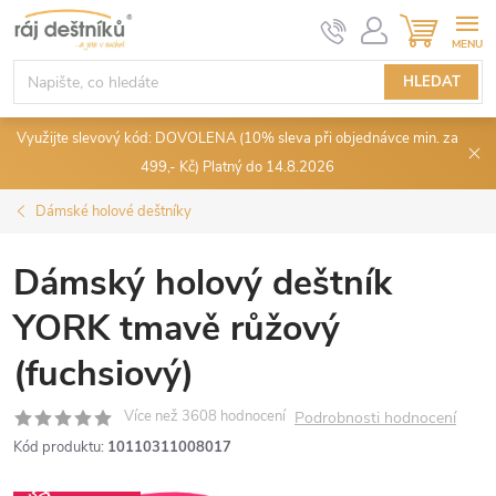
Přejít
NÁKUPN
KOŠÍK
na
obsah
HLEDAT
Využijte slevový kód: DOVOLENA (10% sleva při objednávce min. za
499,- Kč) Platný do 14.8.2026
Dámské holové deštníky
Dámský holový deštník
YORK tmavě růžový
(fuchsiový)
Podrobnosti hodnocení
Kód produktu:
10110311008017