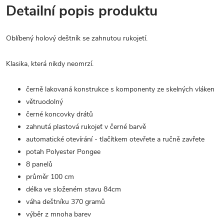
Detailní popis produktu
Oblíbený holový deštník se zahnutou rukojetí.
Klasika, která nikdy neomrzí.
černě lakovaná konstrukce s komponenty ze skelných vláken
větruodolný
černé koncovky drátů
zahnutá plastová rukojeť v černé barvě
automatické otevírání - tlačítkem otevřete a ručně zavřete
potah Polyester Pongee
8 panelů
průměr 100 cm
délka ve složeném stavu 84cm
váha deštníku 370 gramů
výběr z mnoha barev