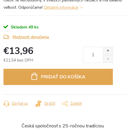
rokov. Je vetruodolný, v sviežich pastelových farbách a má ideálnu
veľkosť. Odporúčame!
Detailné informácie
Skladom
49 ks
Možnosti doručenia
€13,96
€11,54 bez DPH
Jednotková
cena:
PRIDAŤ DO KOŠÍKA
Opýtať sa
Strážiť
Zdieľať
Česká spoločnosť s 25-ročnou tradíciou