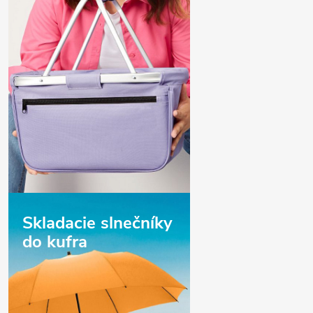
Skladacie slnečníky
do kufra