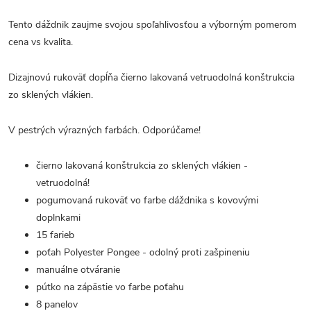
Tento dáždnik zaujme svojou spoľahlivosťou a výborným pomerom
cena vs kvalita.
Dizajnovú rukoväť dopĺňa čierno lakovaná vetruodolná konštrukcia
zo sklených vlákien.
V pestrých výrazných farbách. Odporúčame!
čierno lakovaná konštrukcia zo sklených vlákien -
vetruodolná!
pogumovaná rukoväť vo farbe dáždnika s kovovými
doplnkami
15 farieb
poťah Polyester Pongee - odolný proti zašpineniu
manuálne otváranie
pútko na zápästie vo farbe poťahu
8 panelov