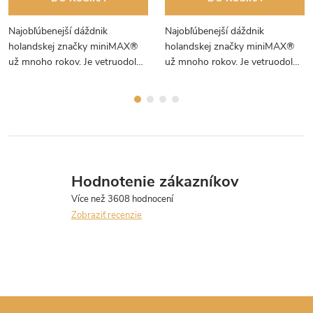
Najobľúbenejší dáždnik
Najobľúbenejší dáždnik
holandskej značky miniMAX®
holandskej značky miniMAX®
už mnoho rokov. Je vetruodolný,
už mnoho rokov. Je vetruodolný,
v sviežich pastelových farbách a
v sviežich pastelových farbách a
má ideálnu veľkosť.
má ideálnu veľkosť.
Odporúčame!
Odporúčame!
Hodnotenie zákazníkov
Zobraziť recenzie