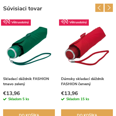
Súvisiaci tovar
Větruodolný
Větruodolný
Skladací dáždnik FASHION
Dámsky skladací dáždnik
tmavo zelený
FASHION červený
€13,96
€13,96
Skladom
5 ks
Skladom
15 ks
DO KOŠÍKA
DO KOŠÍKA