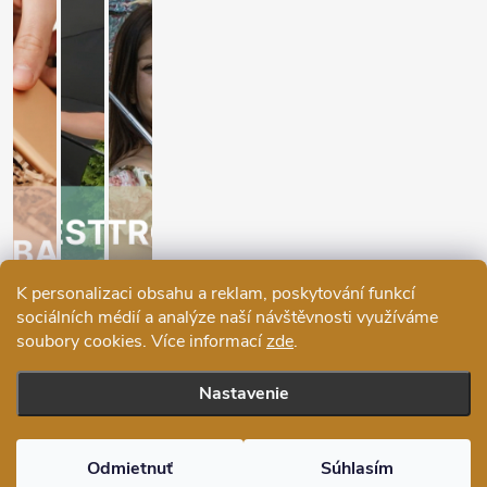
K personalizaci obsahu a reklam, poskytování funkcí
sociálních médií a analýze naší návštěvnosti využíváme
soubory cookies. Více informací
zde
.
Nastavenie
Copyright 2026
Ráj deštníků
. Všetky práva vyhradené.
Upraviť
nastavenie cookies
Odmietnuť
Súhlasím
Vytvoril Shoptet