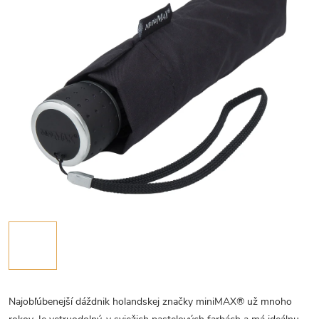
Najobľúbenejší dáždnik holandskej značky miniMAX® už mnoho