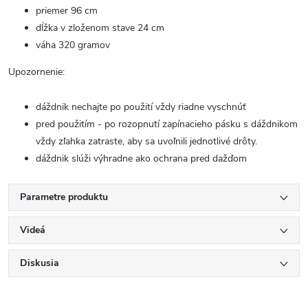
priemer 96 cm
dĺžka v zloženom stave 24 cm
váha 320 gramov
Upozornenie:
dáždnik nechajte po použití vždy riadne vyschnúť
pred použitím - po rozopnutí zapínacieho pásku s dáždnikom
vždy zľahka zatraste, aby sa uvoľnili jednotlivé drôty.
dáždnik slúži výhradne ako ochrana pred dažďom
Parametre produktu
Videá
Diskusia