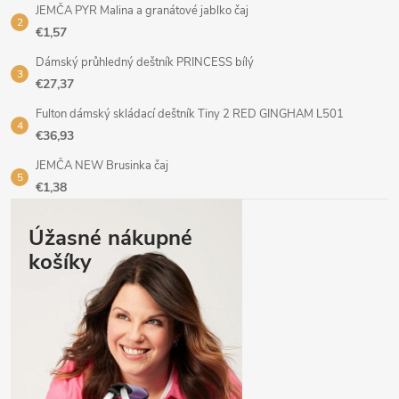
JEMČA PYR Malina a granátové jablko čaj
€1,57
Dámský průhledný deštník PRINCESS bílý
€27,37
Fulton dámský skládací deštník Tiny 2 RED GINGHAM L501
€36,93
JEMČA NEW Brusinka čaj
€1,38
Úžasné nákupné
košíky