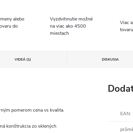
ýmeny alebo
Vyzdvihnutie možné
Viac 
tovaru do
na viac ako 4500
tovaru
miestach
VIDEÁ (1)
DISKUSIA
Dodat
orným pomerom cena vs kvalita.
EAN
:
lná konštrukcia zo sklených
prům