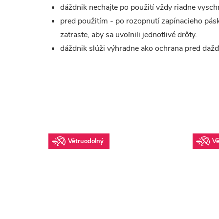
dáždnik nechajte po použití vždy riadne vysch
pred použitím - po rozopnutí zapínacieho pás
zatraste, aby sa uvoľnili jednotlivé drôty.
dáždnik slúži výhradne ako ochrana pred da
Větruodolný
Vě