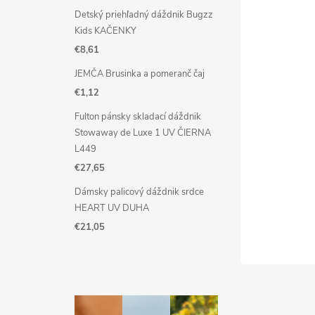
Detský priehľadný dáždnik Bugzz
Kids KAČENKY
€8,61
JEMČA Brusinka a pomeranč čaj
€1,12
Fulton pánsky skladací dáždnik
Stowaway de Luxe 1 UV ČIERNA
L449
€27,65
Dámsky palicový dáždnik srdce
HEART UV DUHA
€21,05