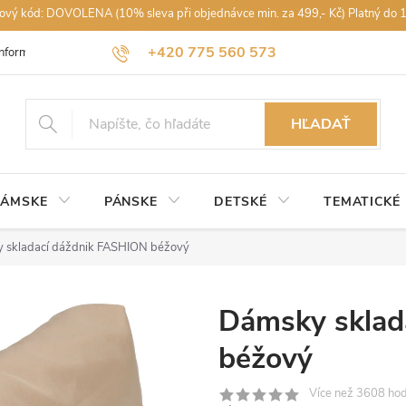
vový kód: DOVOLENA (10% sleva při objednávce min. za 499,- Kč) Platný do 
+420 775 560 573
Informace k nákupu
Obchodné podmienky
Podmínky ochrany osobn
petra@rajdestniku.cz
HĽADAŤ
ÁMSKE
PÁNSKE
DETSKÉ
TEMATICKÉ
 skladací dáždnik FASHION béžový
Dámsky sklad
béžový