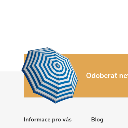
Z
Odoberať ne
á
p
ä
Informace pro vás
Blog