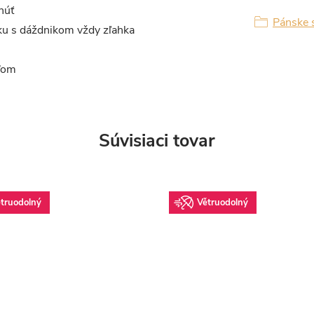
núť
Pánske 
ku s dáždnikom vždy zľahka
žďom
Súvisiaci tovar
truodolný
Větruodolný