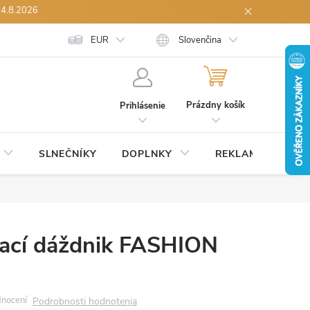
14.8.2026
ích údajů
Velkoobchodní spolupráce
EUR
Slovenčina
Reklamace zboží
Odstou
NÁKUPNÝ
KOŠÍK
Prázdny košík
Prihlásenie
SLNEČNÍKY
DOPLNKY
REKLAMNÉ
ZĽ
ací dáždnik FASHION
Podrobnosti hodnotenia