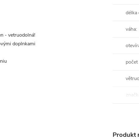
délka
váha
:
en - vetruodolná!
ovými doplnkami
otevír
eniu
počet
větru
značk
Produkt n