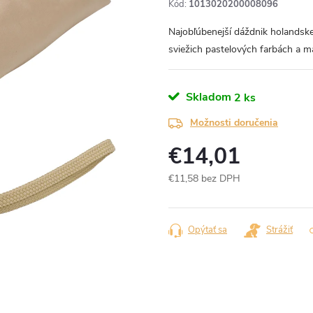
Kód:
1013020200008096
Najobľúbenejší dáždnik holandsk
sviežich pastelových farbách a 
Skladom
2 ks
Možnosti doručenia
€14,01
€11,58 bez DPH
Jednotková
cena:
Opýtať sa
Strážiť