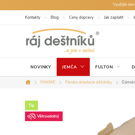
Prejsť
Využijte sle
na
Kontakty
Blog
Ceny dopravy
Jak zaplatit
obsah
NOVINKY
JEMČA
FULTON
D
PÁNSKE
Pánske skladacie dáždniky
Dámsky
Domov
Tip
Větruodolný