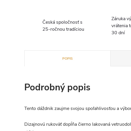
Záruka v
Česká spoločnosť s
vrátenia 
25-ročnou tradíciou
30 dní
POPIS
Podrobný popis
Tento dáždnik zaujme svojou spoľahlivosťou a výb
Dizajnovú rukoväť dopĺňa čierno lakovaná vetruodo