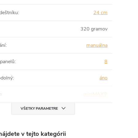
 deštníku
:
24 cm
320 gramov
ání
:
manuálna
 panelů
:
8
odolný
:
áno
a
:
miniMAX®
VŠETKY PARAMETRE
ájdete v tejto kategórii