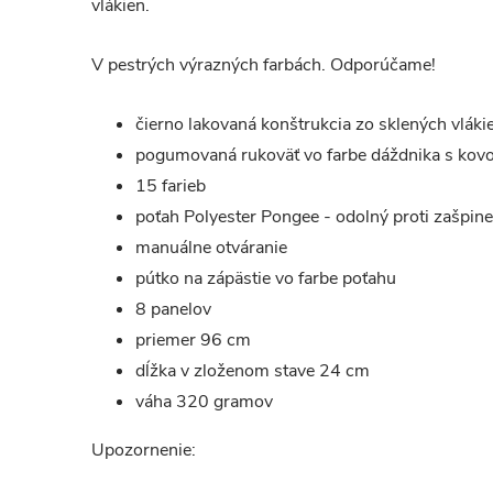
vlákien.
V pestrých výrazných farbách. Odporúčame!
čierno lakovaná konštrukcia zo sklených vláki
pogumovaná rukoväť vo farbe dáždnika s kov
15 farieb
poťah Polyester Pongee - odolný proti zašpin
manuálne otváranie
pútko na zápästie vo farbe poťahu
8 panelov
priemer 96 cm
dĺžka v zloženom stave 24 cm
váha 320 gramov
Upozornenie: