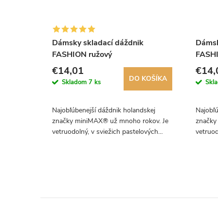
Dámsky skladací dáždnik
Dámsk
FASHION ružový
FASHI
€14,01
€14,
KOŠÍKA
DO KOŠÍKA
Skladom
7 ks
Skl
skej
Najobľúbenejší dáždnik holandskej
Najobľú
okov. Je
značky miniMAX® už mnoho rokov. Je
značky
ových
vetruodolný, v sviežich pastelových
vetruod
farbách a má ideálnu veľkosť.
farbách
Odporúčame!
Odporú