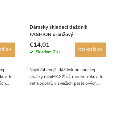
Dámsky skladací dáždnik
Dámsky
FASHION oranžový
FASHIO
€14,01
€14,0
OŠÍKA
DO KOŠÍKA
Skladom
7 ks
Skla
kej
Najobľúbenejší dáždnik holandskej
Najobľúb
ov. Je
značky miniMAX® už mnoho rokov. Je
značky m
vých
vetruodolný, v sviežich pastelových
vetruodol
farbách a má ideálnu veľkosť.
farbách a
Odporúčame!
Odporúč