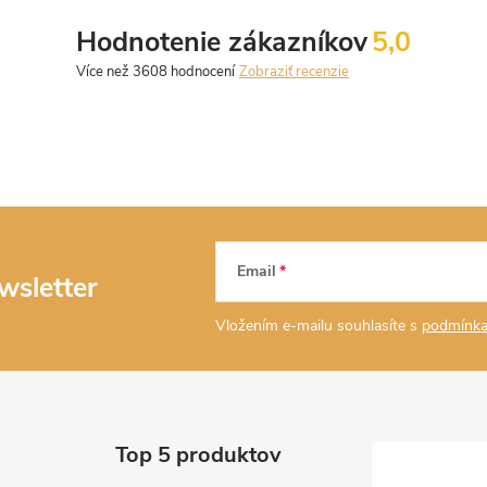
Hodnotenie zákazníkov
5,0
Zobraziť recenzie
Email
wsletter
Vložením e-mailu souhlasíte s
podmínka
Top 5 produktov