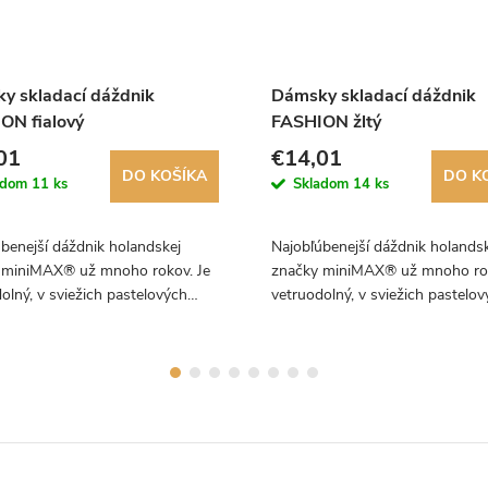
y skladací dáždnik
Dámsky skladací dáždnik
ON fialový
FASHION žltý
01
€14,01
DO KOŠÍKA
DO K
adom
11 ks
Skladom
14 ks
benejší dáždnik holandskej
Najobľúbenejší dáždnik holands
 miniMAX® už mnoho rokov. Je
značky miniMAX® už mnoho rok
olný, v sviežich pastelových
vetruodolný, v sviežich pastelo
 a má ideálnu veľkosť.
farbách a má ideálnu veľkosť.
čame!
Odporúčame!