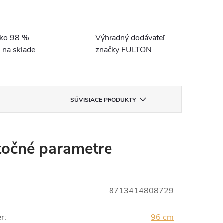
ako 98 %
Výhradný dodávateľ
 na sklade
značky FULTON
SÚVISIACE PRODUKTY
očné parametre
8713414808729
ěr
:
96 cm