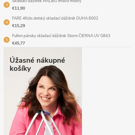
Skladací dáždnik MALIBU tmavo modrý
€11,90
FARE 4Kids detský skladací dáždnik DUHA 6002
€15,29
Fulton pánsky skladací dáždnik Storm ČIERNA UV G843
€45,77
Úžasné nákupné
košíky