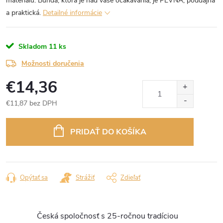
materiálu. Bunda, ktorá je nad vaše očakávania, je PEVNÁ, poddajná
a praktická.
Detailné informácie
Skladom
11 ks
Možnosti doručenia
€14,36
€11,87 bez DPH
Jednotková
cena:
PRIDAŤ DO KOŠÍKA
Opýtať sa
Strážiť
Zdieľať
Česká spoločnosť s 25-ročnou tradíciou