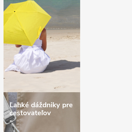
Ľahké dáždniky pre
cestovateľov