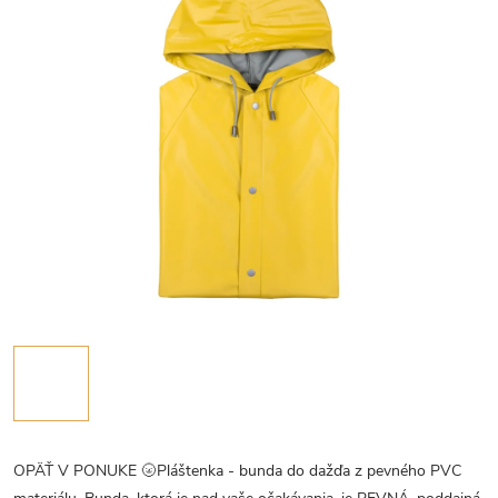
OPÄŤ V PONUKE 🌝Pláštenka - bunda do dažďa z pevného PVC