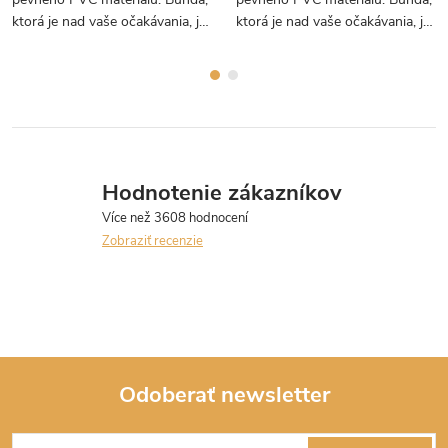
ktorá je nad vaše očakávania, je
ktorá je nad vaše očakávania, je
PEVNÁ, poddajná a praktická.
PEVNÁ, poddajná a praktická.
Hodnotenie zákazníkov
Zobraziť recenzie
Odoberať newsletter
Z