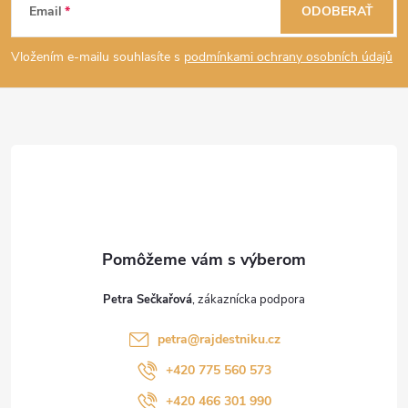
Email
ODOBERAŤ
á
Vložením e-mailu souhlasíte s
podmínkami ochrany osobních údajů
p
ä
t
i
e
Petra Sečkařová
petra
@
rajdestniku.cz
+420 775 560 573
+420 466 301 990