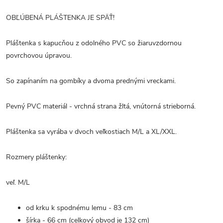
OBĽÚBENÁ PLÁŠTENKA JE SPÄŤ!
Pláštenka s kapucňou z odolného PVC so žiaruvzdornou
povrchovou úpravou.
So zapínaním na gombíky a dvoma prednými vreckami.
Pevný PVC materiál - vrchná strana žltá, vnútorná strieborná.
Pláštenka sa vyrába v dvoch veľkostiach M/L a XL/XXL.
Rozmery pláštenky:
veľ. M/L
od krku k spodnému lemu - 83 cm
šírka - 66 cm (celkový obvod je 132 cm)