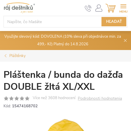
Prejsť
NÁKUPN
KOŠÍK
na
obsah
HĽADAŤ
Využijte slevový kód: DOVOLENA (10% sleva při objednávce min. za
499,- Kč) Platný do 14.8.2026
Pláštěnky
Pláštenka / bunda do dažďa
DOUBLE žltá XL/XXL
Podrobnosti hodnotenia
Kód:
15474168702