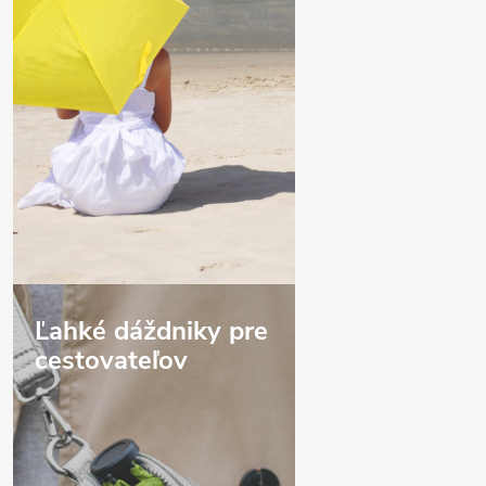
Ľahké dáždniky pre
cestovateľov