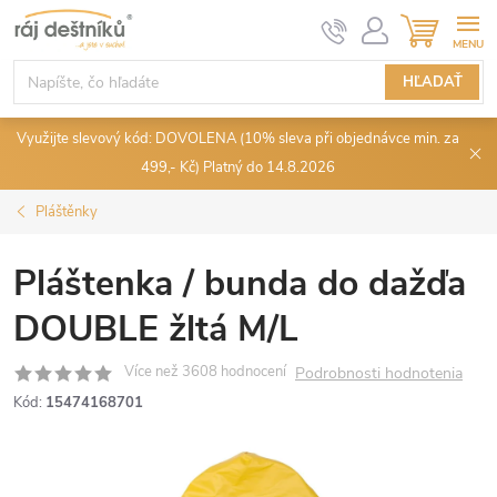
Prejsť
NÁKUPN
KOŠÍK
na
obsah
HĽADAŤ
Využijte slevový kód: DOVOLENA (10% sleva při objednávce min. za
499,- Kč) Platný do 14.8.2026
Pláštěnky
Pláštenka / bunda do dažďa
DOUBLE žltá M/L
Podrobnosti hodnotenia
Kód:
15474168701