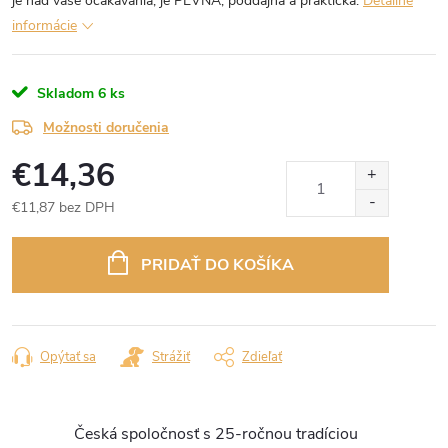
je nad vaše očakávania, je PEVNÁ, poddajná a praktická.
Detailné
informácie
Skladom
6 ks
Možnosti doručenia
€14,36
€11,87 bez DPH
Jednotková
cena:
PRIDAŤ DO KOŠÍKA
Opýtať sa
Strážiť
Zdieľať
Česká spoločnosť s 25-ročnou tradíciou