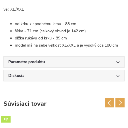
veľ. XL/XXL
od krku k spodnému lemu - 88 cm
šírka - 71 cm (celkový obvod je 142 cm)
dĺžka rukávu od krku - 89 cm
model má na sebe veľkosť XL/XXL a je vysoký cca 180 cm
Parametre produktu
Diskusia
Súvisiaci tovar
Tip