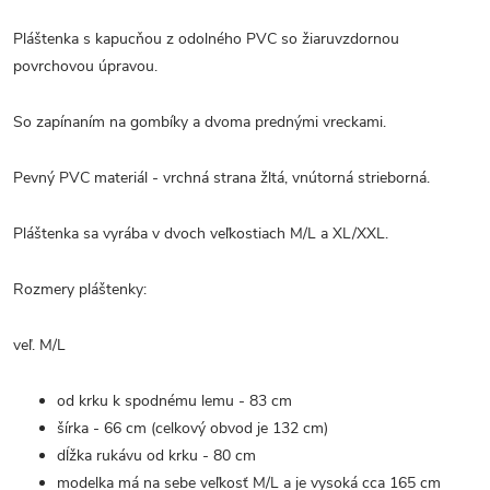
Pláštenka s kapucňou z odolného PVC so žiaruvzdornou
povrchovou úpravou.
So zapínaním na gombíky a dvoma prednými vreckami.
Pevný PVC materiál - vrchná strana žltá, vnútorná strieborná.
Pláštenka sa vyrába v dvoch veľkostiach M/L a XL/XXL.
Rozmery pláštenky:
veľ. M/L
od krku k spodnému lemu - 83 cm
šírka - 66 cm (celkový obvod je 132 cm)
dĺžka rukávu od krku - 80 cm
modelka má na sebe veľkosť M/L a je vysoká cca 165 cm