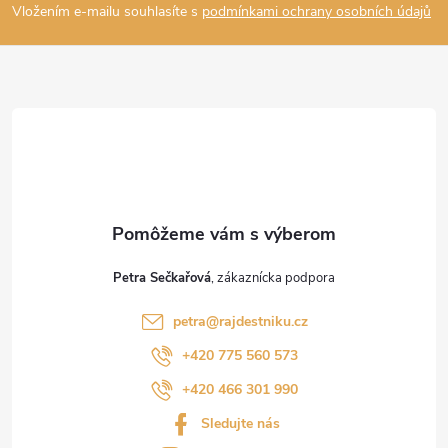
Vložením e-mailu souhlasíte s
podmínkami ochrany osobních údajů
p
ä
t
i
e
Petra Sečkařová
petra
@
rajdestniku.cz
+420 775 560 573
+420 466 301 990
Sledujte nás