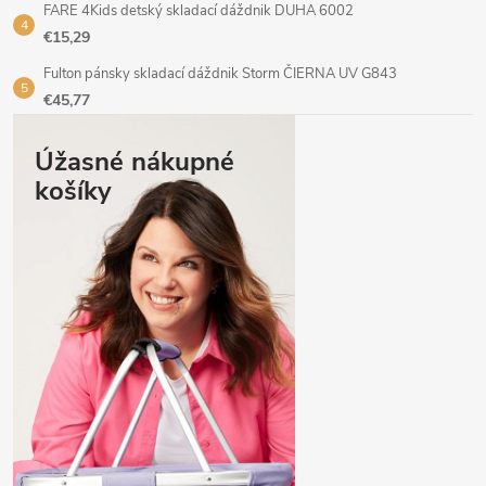
FARE 4Kids detský skladací dáždnik DUHA 6002
€15,29
Fulton pánsky skladací dáždnik Storm ČIERNA UV G843
€45,77
Úžasné nákupné
košíky