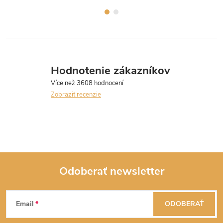
Hodnotenie zákazníkov
Zobraziť recenzie
Odoberať newsletter
Z
Email
ODOBERAŤ
á