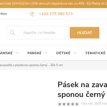
vový kód: DOVOLENA (10% sleva při objednávce min. za 499,- Kč) Platný do 
+420 775 560 573
Informace k nákupu
Obchodní podmínky
Podmínky ochrany osobníc
petra@rajdestniku.cz
HLEDAT
ÁMSKÉ
PÁNSKÉ
DĚTSKÉ
TEMATICKÉ
avazadla s plastovou sponou černý - šíře 5 cm
Pásek na zava
sponou černý 