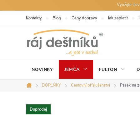
Přejít
Využijte sle
na
Kontakty
Blog
Ceny dopravy
Jak zaplatit
obsah
NOVINKY
JEMČA
FULTON
D
DOPLŇKY
Cestovní příslušenství
Pásek na z
Domů
Doprodej