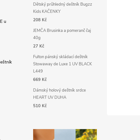
Dětský průhledný deštník Bugzz
Kids KAČENKY
208 Kč
E u
JEMČA Brusinka a pomeranč čaj
40g
27 Kč
Fulton pánský skládací deštník
deštník
Stowaway de Luxe 1 UV BLACK
L449
669 Kč
Dámský holový deštník srdce
HEART UV DUHA
510 Kč