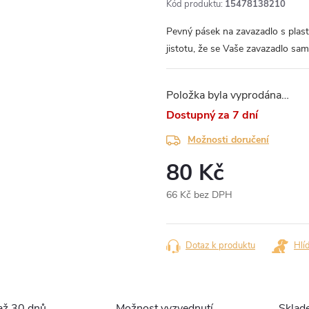
Kód produktu:
15478138210
Pevný pásek na zavazadlo s pla
jistotu, že se Vaše zavazadlo sa
Položka byla vyprodána…
za 7 dní
Možnosti doručení
80 Kč
66 Kč bez DPH
Měrná
cena:
Dotaz k produktu
Hlí
až 30 dnů
Možnost vyzvednutí
Sklad