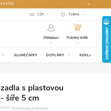
14.8.2026
h údajů
Spolupráce B2B
CZK
Reklamace zboží
Čeština
Odstoupení od sml
NÁKUPNÍ
KOŠÍK
Prázdný košík
Přihlášení
SLUNEČNÍKY
DOPLŇKY
REKLAMNÍ
S
zadla s plastovou
- šíře 5 cm
Podrobnosti hodnocení