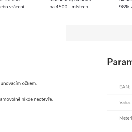
ebo vrácení
na 4500+ místech
98% z
Param
osunovacím očkem.
EAN
:
samovolně nikde neotevře.
Váha
:
Materi