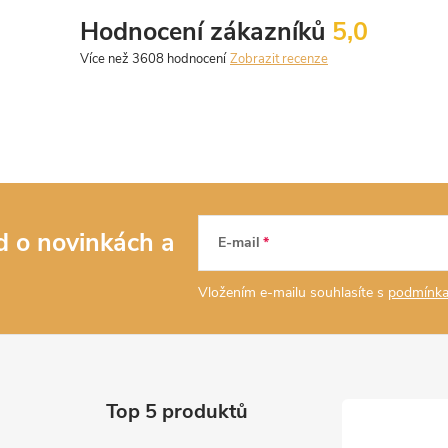
Hodnocení zákazníků
5,0
Zobrazit recenze
ed o novinkách
a
E-mail
Vložením e-mailu souhlasíte s
podmínka
Top 5 produktů