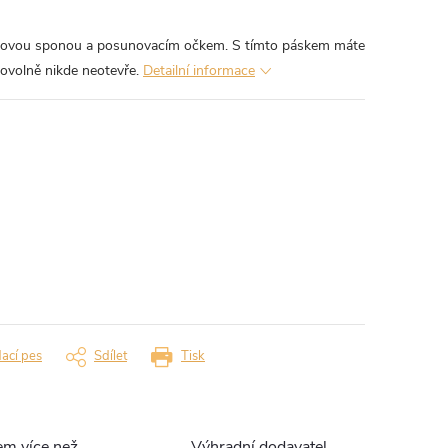
stovou sponou a posunovacím očkem. S tímto páskem máte
movolně nikde neotevře.
Detailní informace
dací pes
Sdílet
Tisk
em více než
Výhradní dodavatel