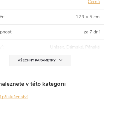
:
Černá
ěr
:
173 × 5 cm
pnost
:
za 7 dní
ví
:
Unisex, Dámské, Pánské
VŠECHNY PARAMETRY
aleznete v této kategorii
 příslušenství