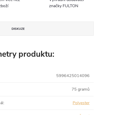
boží
značky FULTON
DISKUZE
etry produktu:
5996425014096
75 gramů
ál
:
Polyester