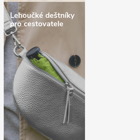
Lehoučké deštníky
pro cestovatele