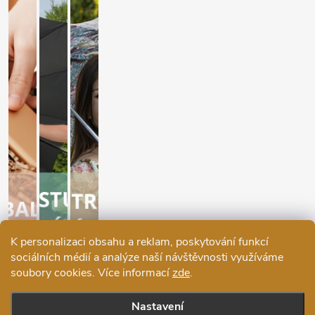
K personalizaci obsahu a reklam, poskytování funkcí
sociálních médií a analýze naší návštěvnosti využíváme
soubory cookies. Více informací
zde
.
Nastavení