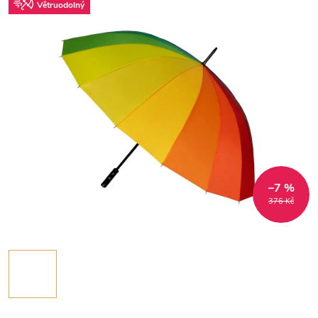
Větruodolný
–7 %
376 Kč