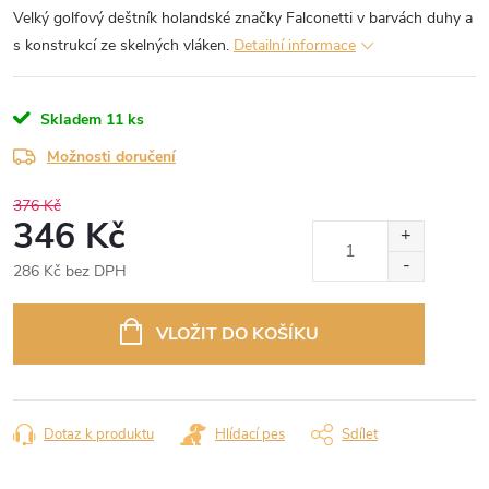
Velký golfový deštník holandské značky Falconetti v barvách duhy a
s konstrukcí ze skelných vláken.
Detailní informace
Skladem
11 ks
Možnosti doručení
376 Kč
346 Kč
286 Kč bez DPH
Měrná
cena:
VLOŽIT DO KOŠÍKU
Dotaz k produktu
Hlídací pes
Sdílet