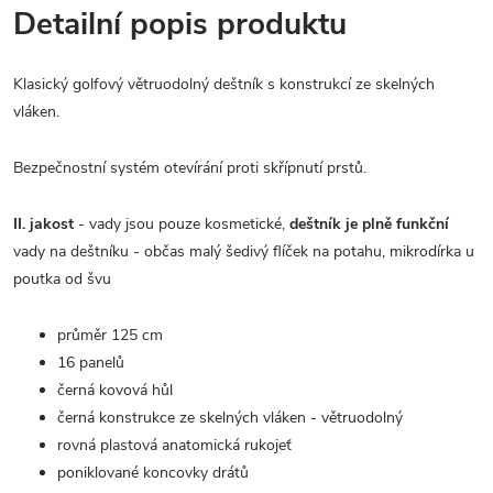
Detailní popis produktu
Klasický golfový větruodolný deštník s konstrukcí ze skelných
vláken.
Bezpečnostní systém otevírání proti skřípnutí prstů.
II. jakost
- vady jsou pouze kosmetické,
deštník je plně funkční
vady na deštníku - občas malý šedivý flíček na potahu, mikrodírka u
poutka od švu
průměr 125 cm
16 panelů
černá kovová hůl
černá konstrukce ze skelných vláken - větruodolný
rovná plastová anatomická rukojeť
poniklované koncovky drátů