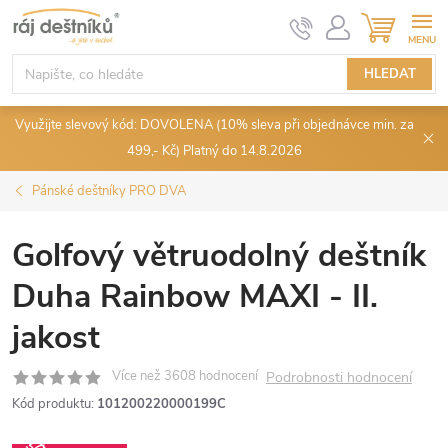
Přejít
NÁKUPN
KOŠÍK
na
obsah
HLEDAT
Využijte slevový kód: DOVOLENA (10% sleva při objednávce min. za
499,- Kč) Platný do 14.8.2026
Pánské deštníky PRO DVA
Golfový větruodolný deštník
Duha Rainbow MAXI - II.
jakost
Podrobnosti hodnocení
Kód produktu:
101200220000199C