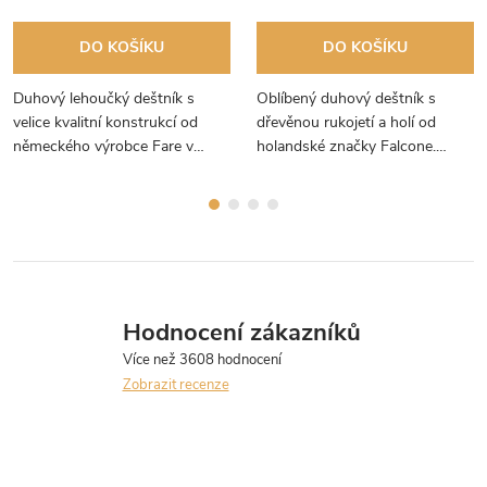
DO KOŠÍKU
DO KOŠÍKU
Duhový lehoučký deštník s
Oblíbený duhový deštník s
velice kvalitní konstrukcí od
dřevěnou rukojetí a holí od
německého výrobce Fare v
holandské značky Falcone.
překrásných pastelových
Navíc má tento deštník
barvách.
konstrukci ze skelných vláken,
takže je odolný proti větru!
Hodnocení zákazníků
Zobrazit recenze