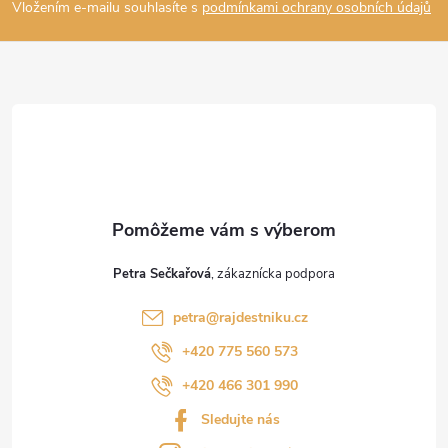
Vložením e-mailu souhlasíte s
podmínkami ochrany osobních údajů
p
ä
t
i
e
Petra Sečkařová
petra
@
rajdestniku.cz
+420 775 560 573
+420 466 301 990
Sledujte nás