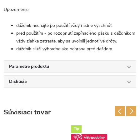
Upozornenie:
dáždnik nechajte po použití vždy riadne vyschnúť
pred použitím - po rozopnutí zapínacieho pásku s dáždnikom
vždy zľahka zatraste, aby sa uvoľnili jednotlivé drôty.
dáždnik slúži výhradne ako ochrana pred dažďom
Parametre produktu
Diskusia
Súvisiaci tovar
Tip
Větruodolný