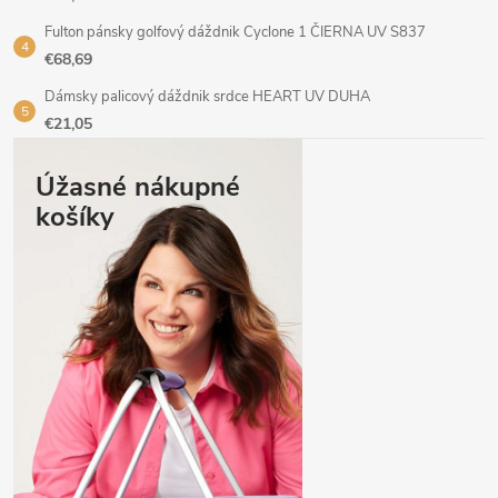
Fulton pánsky golfový dáždnik Cyclone 1 ČIERNA UV S837
€68,69
Dámsky palicový dáždnik srdce HEART UV DUHA
€21,05
Úžasné nákupné
košíky