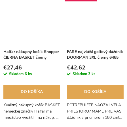
Halfar nákupný košík Shopper
FARE najväčší golfový dáždnik
ČIERNA BASKET čierny
DOORMAN 3XL čierny 6485
€27,46
€42,62
Skladom
6 ks
Skladom
3 ks
DO KOŠÍKA
DO KOŠÍKA
Kvalitný nákupný košík BASKET
POTREBUJETE NAOZAJ VEĽA
nemeckej značky Halfar má
PRIESTORU? MÁME PRE VÁS
množstvo využití – na nákup, na
dáždnik s priemerom 180 cm!
pláž, na piknik, na trh, do auta,
Najväčší golfový dáždnik.