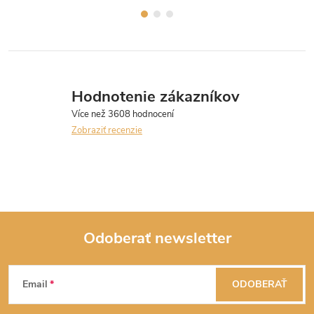
na chalupu, na bicykel – proste
na čokoľvek.
Hodnotenie zákazníkov
Zobraziť recenzie
Odoberať newsletter
Z
Email
ODOBERAŤ
á