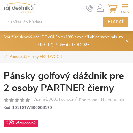
Prejsť
NÁKUPN
KOŠÍK
na
obsah
HĽADAŤ
Využijte slevový kód: DOVOLENA (10% sleva při objednávce min. za
499,- Kč) Platný do 14.8.2026
Pánske dáždniky PRE DVOCH
Pánsky golfový dáždnik pre
2 osoby PARTNER čierny
Podrobnosti hodnotenia
Kód:
10110TW300008120
Větruodolný