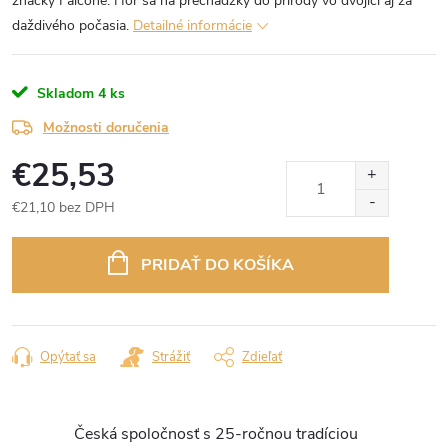
značky Falcone. Hor sa na prechádzky do prírody vo dvojici aj za
daždivého počasia.
Detailné informácie
Skladom
4 ks
Možnosti doručenia
€25,53
€21,10 bez DPH
Jednotková
cena:
PRIDAŤ DO KOŠÍKA
Opýtať sa
Strážiť
Zdieľať
Česká spoločnosť s 25-ročnou tradíciou