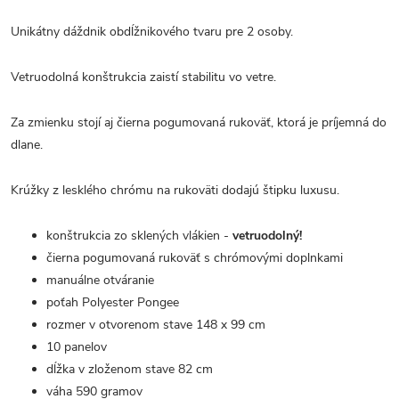
Unikátny dáždnik obdĺžnikového tvaru pre 2 osoby.
Vetruodolná konštrukcia zaistí stabilitu vo vetre.
Za zmienku stojí aj čierna pogumovaná rukoväť, ktorá je príjemná do
dlane.
Krúžky z lesklého chrómu na rukoväti dodajú štipku luxusu.
konštrukcia zo sklených vlákien -
vetruodolný!
čierna pogumovaná rukoväť s chrómovými doplnkami
manuálne otváranie
poťah Polyester Pongee
rozmer v otvorenom stave 148 x 99 cm
10 panelov
dĺžka v zloženom stave 82 cm
váha 590 gramov