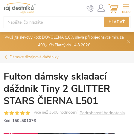
Prejsť
NÁKUPN
KOŠÍK
na
obsah
HĽADAŤ
Využijte slevový kód: DOVOLENA (10% sleva při objednávce min. za
499,- Kč) Platný do 14.8.2026
Dámske dizajnové dáždniky
Fulton dámsky skladací
dáždnik Tiny 2 GLITTER
STARS ČIERNA L501
Podrobnosti hodnotenia
Kód:
150L501076