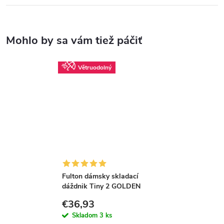
Větruodolný
Fulton dámsky skladací
dáždnik Tiny 2 GOLDEN
CHECK L501
€36,93
Skladom
3 ks