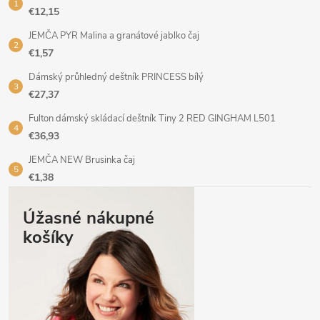
€12,15
JEMČA PYR Malina a granátové jablko čaj
€1,57
Dámský průhledný deštník PRINCESS bílý
€27,37
Fulton dámský skládací deštník Tiny 2 RED GINGHAM L501
€36,93
JEMČA NEW Brusinka čaj
€1,38
Úžasné nákupné
košíky