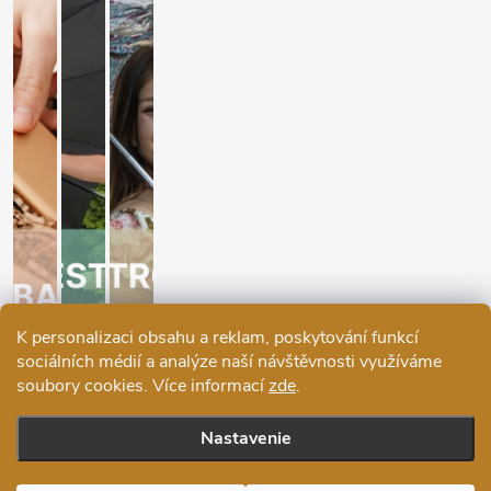
K personalizaci obsahu a reklam, poskytování funkcí
sociálních médií a analýze naší návštěvnosti využíváme
soubory cookies. Více informací
zde
.
Nastavenie
Copyright 2026
Ráj deštníků
. Všetky práva vyhradené.
Upraviť
nastavenie cookies