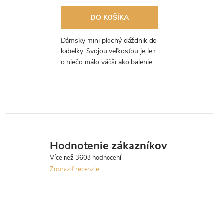
DO KOŠÍKA
Dámsky mini plochý dáždnik do
kabelky. Svojou veľkosťou je len
o niečo málo väčší ako balenie
papierových vreckoviek. Vzor
pre milovníkov pravidelných línií.
Hodnotenie zákazníkov
Zobraziť recenzie