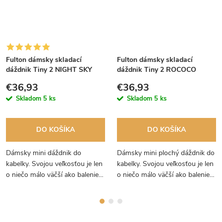
Fulton dámsky skladací
Fulton dámsky skladací
dáždnik Tiny 2 NIGHT SKY
dáždnik Tiny 2 ROCOCO
L501
ROSE L501
€36,93
€36,93
Skladom
5 ks
Skladom
5 ks
DO KOŠÍKA
DO KOŠÍKA
Dámsky mini dáždnik do
Dámsky mini plochý dáždnik do
kabelky. Svojou veľkosťou je len
kabelky. Svojou veľkosťou je len
o niečo málo väčší ako balenie
o niečo málo väčší ako balenie
papierových vreckoviek.
papierových vreckoviek.
Roztomilé strieborné hviezdičky
Originálny dizajn z návrhárskej
na tmavomodrom podklade.
dielne Fulton.