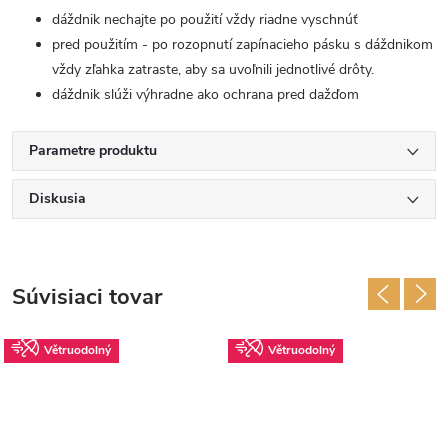
dáždnik nechajte po použití vždy riadne vyschnúť
pred použitím - po rozopnutí zapínacieho pásku s dáždnikom
vždy zľahka zatraste, aby sa uvoľnili jednotlivé drôty.
dáždnik slúži výhradne ako ochrana pred dažďom
Parametre produktu
Diskusia
Súvisiaci tovar
Větruodolný
Větruodolný