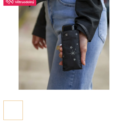
Větruodolný