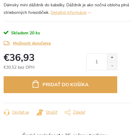
Dámsky mini dáždnik do kabelky. Dáždnik je ako nočná obloha plná
strieborných hviezdičiek.
Detailné informácie
Skladom
20 ks
Možnosti doručenia
€36,93
€30,52 bez DPH
Jednotková
cena:
PRIDAŤ DO KOŠÍKA
Opýtať sa
Strážiť
Zdieľať