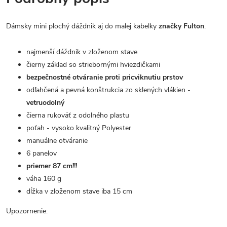
Dámsky mini plochý dáždnik aj do malej kabelky
značky Fulton
.
najmenší dáždnik v zloženom stave
čierny základ so striebornými hviezdičkami
bezpečnostné otváranie proti pricviknutiu prstov
odľahčená a pevná konštrukcia zo sklených vlákien -
vetruodolný
čierna rukoväť z odolného plastu
poťah - vysoko kvalitný Polyester
manuálne otváranie
6 panelov
priemer 87 cm!!!
váha 160 g
dĺžka v zloženom stave iba 15 cm
Upozornenie: