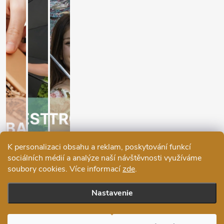
K personalizaci obsahu a reklam, poskytování funkcí
sociálních médií a analýze naší návštěvnosti využíváme
soubory cookies. Více informací
zde
.
Nastavenie
Copyright 2026
Ráj deštníků
. Všetky práva vyhradené.
Upraviť
nastavenie cookies