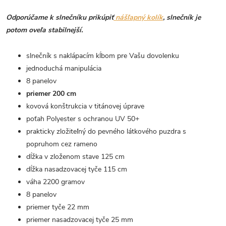
Odporúčame k slnečníku prikúpiť
nášľapný kolík
, slnečník je
potom oveľa stabilnejší.
slnečník s naklápacím kĺbom pre Vašu dovolenku
jednoduchá manipulácia
8 panelov
priemer 200 cm
kovová konštrukcia v titánovej úprave
poťah Polyester s ochranou UV 50+
prakticky zložiteľný do pevného látkového puzdra s
popruhom cez rameno
dĺžka v zloženom stave 125 cm
dĺžka nasadzovacej tyče 115 cm
váha 2200 gramov
8 panelov
priemer tyče 22 mm
priemer nasadzovacej tyče 25 mm