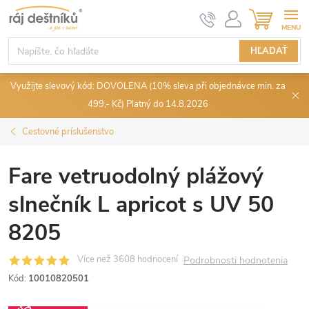
Prejsť
NÁKUPN
KOŠÍK
na
obsah
HĽADAŤ
Využijte slevový kód: DOVOLENA (10% sleva při objednávce min. za
499,- Kč) Platný do 14.8.2026
Cestovné príslušenstvo
Fare vetruodolný plážový
slnečník L apricot s UV 50
8205
Podrobnosti hodnotenia
Kód:
10010820501