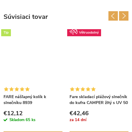
Súvisiaci tovar
Tip
Větruodolný
FARE nášľapný kolík k
Fare skladací plážový slnečník
slnečníku 8939
do kufra CAMPER žltý s UV 50
€12,12
€42,46
Skladom
65 ks
za 14 dní