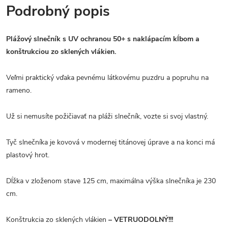
Podrobný popis
Plážový slnečník s UV ochranou 50+ s naklápacím kĺbom a
konštrukciou zo sklených vlákien.
Veľmi praktický vďaka pevnému látkovému puzdru a popruhu na
rameno.
Už si nemusíte požičiavať na pláži slnečník, vozte si svoj vlastný.
Tyč slnečníka je kovová v modernej titánovej úprave a na konci má
plastový hrot.
Dĺžka v zloženom stave 125 cm, maximálna výška slnečníka je 230
cm.
Konštrukcia zo sklených vlákien
– VETRUODOLNÝ!!!