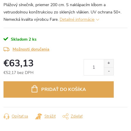
Plážový slnečník, priemer 200 cm. S naklápacím kĺbom a
vetruodolnou konštrukciou zo sklených vlákien. UV ochrana 50+.
Nemecká kvalita výrobcu Fare.
Detailné informácie
Skladom
2 ks
Možnosti doručenia
€63,13
€52,17 bez DPH
Jednotková
cena:
PRIDAŤ DO KOŠÍKA
Opýtať sa
Strážiť
Zdieľať