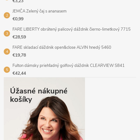
€3,23
JEMČA Zelený čaj s ananasem
€0,99
FARE LIBERTY obrátený palicový dáždnik čierno-limetkový 7715
€28,59
FARE skladací dáždnik open&close ALVIN hnedý 5460
€19,78
Fulton dámsky priehľadný golfový dáždnik CLEARVIEW S841
€42,44
Úžasné nákupné
košíky