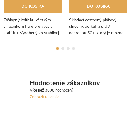
DO KOŠÍKA
DO KOŠÍKA
Zášlapný kolík ku všetkým
Skladací cestovný plážový
slnečníkom Fare pre väčšiu
slnečník do kufra s UV
stabilitu. Vyrobený zo stabilnej
ochranou 50+, ktorý je možné
ocele. Jednoduchá manipulácia
vziať so sebou do lietadla na
a ľahké upevnenie slnečníka.
dovolenku.
Hodnotenie zákazníkov
Zobraziť recenzie