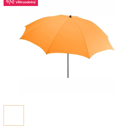
Větruodolný